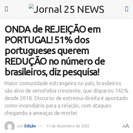
ONDA de REJEIÇÃO em
PORTUGAL! 51% dos
portugueses querem
REDUÇÃO no número de
brasileiros, diz pesquisa!
Maior comunidade estrangeira no país, brasileiros
são alvo de xenofobia crescente, que disparou 142%
desde 2018. Discurso de extrema-direita é apontado
como incendiário para a relação, com ataques
chegando a ameaças de morte!
A
por
Edição
11 de dezembro de 2025
A