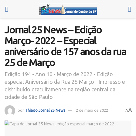
Jornal 25 News – Edição
Março- 2022 – Especial
aniversário de 157 anos da rua
25 de Março
Edição 194 - Ano 10 - Março de 2022 - Edição
especial Aniversário da Rua 25 Março - Impresso e
distribuído gratuitamente na região central da
cidade de São Paulo
A
por
Thiago Jornal 25 News
2 de maio de 2022
A