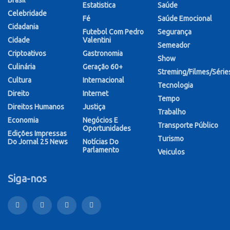
Brasil
Estatistica
Saúde
Celebridade
Fé
Saúde Emocional
Cidadania
Futebol Com Pedro
Segurança
Cidade
Valentini
Semeador
Criptoativos
Gastronomia
Show
Culinária
Geração 60+
Streming/Filmes/Série
Cultura
Internacional
Tecnologia
Direito
Internet
Tempo
Direitos Humanos
Justiça
Trabalho
Economia
Negócios E
Transporte Público
Oportunidades
Edições Impressas
Turismo
Do Jornal 25 News
Notícias Do
Parlamento
Veiculos
Siga-nos