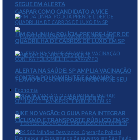
SEGUE EM ALERTA
GASPAR COMO CANDIDATO A VICE
FIM DA LINHA: POLÍCIA PRENDE LÍDER DE
QUADRILHA DE CARROS DE LUXO EM SP
ALERTA NA SAÚDE: SP AMPLIA VACINAÇÃO
CONTRA POLIOMIELITE E SARAMPO
FLÁVIO BOLSONARO ANUNCIA HOJE SEU
Economia
CANDIDATO A VICE-PRESIDENTE
BIKE NO VAGÃO: O GUIA PARA INTEGRAR
CICLISMO E TRANSPORTE PÚBLICO EM SP