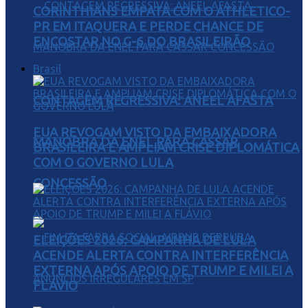
CORINTHIANS EMPATA COM O ATHLETICO-
PR EM ITAQUERA E PERDE CHANCE DE
ENCOSTAR NO G-6 DO BRASILEIRÃO
Brasil
CONTAGEM REGRESSIVA: ANEEL AFASTA
EUA REVOGAM VISTO DA EMBAIXADORA
MANOBRA DA ENEL PARA CASSAR
BRASILEIRA E AMPLIAM CRISE DIPLOMÁTICA
COM O GOVERNO LULA
CONCESSÃO
ELEIÇÕES 2026: CAMPANHA DE LULA
ACENDE ALERTA CONTRA INTERFERÊNCIA
EXTERNA APÓS APOIO DE TRUMP E MILEI A
FLÁVIO