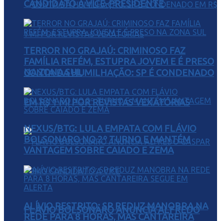
CANDIDATO A VICE-PRESIDENTE
TERROR NO GRAJAÚ: CRIMINOSO FAZ
FAMÍLIA REFÉM, ESTUPRA JOVEM E É PRESO
NA ZONA SUL
CONTA DA HUMILHAÇÃO: SP É CONDENADO
EM R$ 1 MI POR REVISTAS VEXATÓRIAS
NEXUS/BTG: LULA EMPATA COM FLÁVIO
BOLSONARO NO 2º TURNO E MANTÉM
VANTAGEM SOBRE CAIADO E ZEMA
ALÍVIO RESTRITO: SP REDUZ MANOBRA NA
FLÁVIO BOLSONARO ANUNCIA ALFREDO
REDE PARA 8 HORAS, MAS CANTAREIRA