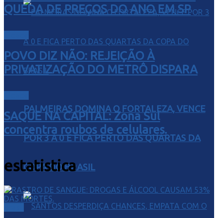
QUEDA DE PREÇOS DO ANO EM SP
Cidade
POVO DIZ NÃO: REJEIÇÃO À
PRIVATIZAÇÃO DO METRÔ DISPARA
Cidade
PALMEIRAS DOMINA O FORTALEZA, VENCE
SAQUE NA CAPITAL: Zona Sul
concentra roubos de celulares.
POR 3 A 0 E FICA PERTO DAS QUARTAS DA
estatistica
COPA DO BRASIL
Brasil