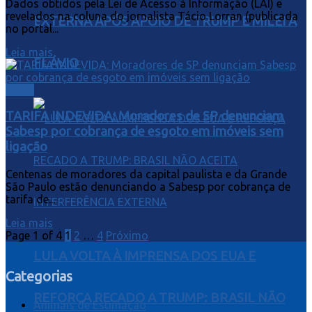
Dados obtidos pela Lei de Acesso à Informação (LAI) e
revelados na coluna do jornalista Tácio Lorran (publicada
EXTERNA APÓS APOIO DE TRUMP E MILEI A
no portal...
Leia mais
FLÁVIO
Brasil
TARIFA INDEVIDA: Moradores de SP denunciam
Sabesp por cobrança de esgoto em imóveis sem
ligação
Centenas de moradores da capital paulista e da Grande
São Paulo estão denunciando a Sabesp por cobrança de
tarifa de...
Leia mais
Page 1 of 4
1
2
…
4
Próximo
LULA VOLTA À IMPRENSA DOS EUA E
Categorias
REFORÇA RECADO A TRUMP: BRASIL NÃO
Animais de Estimação