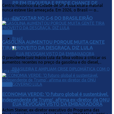
PR EM ITAQUERA E PERDE CHANCE DE
Centro Histórico da Cidade de SP. A sua xícara matinal
nunca esteve tão ameaçada. Em 2026, o Brasil — o...
ENCOSTAR NO G-6 DO BRASILEIRÃO
Leia mais
Brasil
Brasil
GASOLINA AUMENTOU PORQUE MUITA GENTE
TIRA PROVEITO DA DESGRAÇA, DIZ LULA
O presidente Luiz Inácio Lula da Silva voltou a criticar os
aumentos recentes no preço da gasolina e do diesel,...
Leia mais
Brasil
ECONOMIA VERDE: ‘O futuro global é sustentável,
independente de Trump’, afirma ex-diretor da ONU
EUA REVOGAM VISTO DA EMBAIXADORA
Achim Steiner, ex-diretor executivo do Programa das