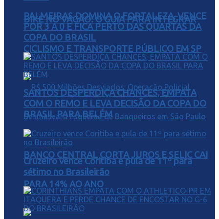
PALMEIRAS DOMINA O FORTALEZA, VENCE
BIKE NO VAGÃO: O GUIA PARA INTEGRAR
POR 3 A 0 E FICA PERTO DAS QUARTAS DA
COPA DO BRASIL
CICLISMO E TRANSPORTE PÚBLICO EM SP
SANTOS DESPERDIÇA CHANCES, EMPATA
COM O REMO E LEVA DECISÃO DA COPA DO
BRASIL PARA BELÉM
BANCO CENTRAL CORTA JUROS E SELIC CAI
Cruzeiro vence Coritiba e pula de 11º para
sétimo no Brasileirão
PARA 14% AO ANO