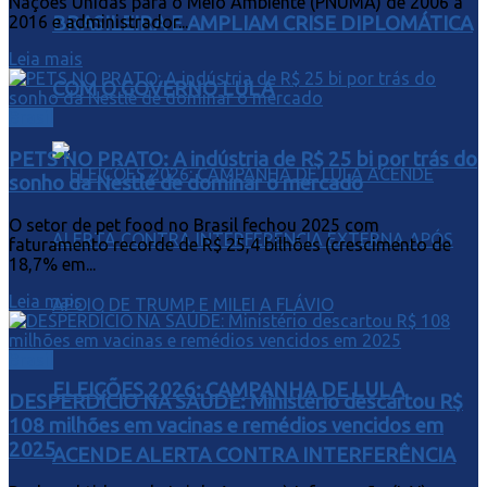
Nações Unidas para o Meio Ambiente (PNUMA) de 2006 a
BRASILEIRA E AMPLIAM CRISE DIPLOMÁTICA
2016 e administrador...
Leia mais
COM O GOVERNO LULA
Brasil
PETS NO PRATO: A indústria de R$ 25 bi por trás do
sonho da Nestlé de dominar o mercado
O setor de pet food no Brasil fechou 2025 com
faturamento recorde de R$ 25,4 bilhões (crescimento de
18,7% em...
Leia mais
Brasil
ELEIÇÕES 2026: CAMPANHA DE LULA
DESPERDÍCIO NA SAÚDE: Ministério descartou R$
108 milhões em vacinas e remédios vencidos em
2025
ACENDE ALERTA CONTRA INTERFERÊNCIA