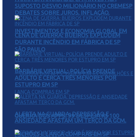
SUPOSTO DESVIO MILIONÁRIO NO CREMESP
DEBATES SOBRE JUROS, INFLAÇÃO,
INVESTIMENTOS E ECONOMIA GLOBAL EM
CENA DE GUERRA: BUEIROS EXPLODEM
DURANTE INCÊNDIO EM FÁBRICA DE SP
SÃO PAULO
BARBÁRIE VIRTUAL: POLÍCIA PRENDE
ADULTO E CERCA TRÊS MENORES POR
ESTUPRO EM SP
ALERTA NA GUARDA: DEPRESSÃO E
GUERRA DOS APPS: 99 DESPEJA R$ 100
ANSIEDADE AFASTAM UM TERÇO DA GCM.
MILHÕES E LANÇA COMPRAS EM SP