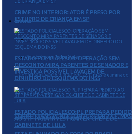
CRIME NO INTERIOR: ATOR É PRESO POR
ESTUPRO DE CRIANÇA EM SP
Esporte
Tudo
Futebol com Pedro Valentini
ESTADO POLICIALESCO: OPERAÇÃO SEM
DESCONTO MIRA PARENTES DE SENADOR E
INVESTIGA POSSÍVEL LAVAGEM DE
DINHEIRO DO ESQUEMA DO INSS
ESTADO POLICIALESCO:PL PREPARA PEDIDO
CORINTHIANS VENCE O INTER POR 2X1 , MAS
AO STF PARA INVESTIGAR EX-CHEFE DE
GABINETE DE LULA