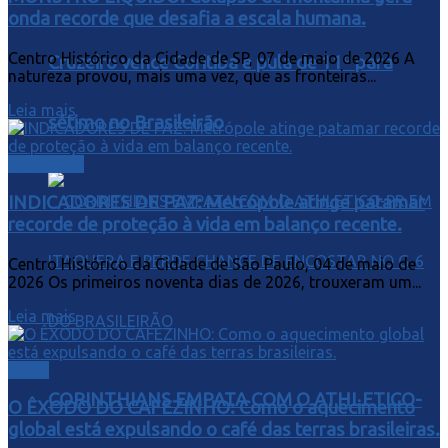
onda recorde que desafia a escala humana.
Centro Histórico da Cidade de SP, 07 de maio de 2026 A
Cruzeiro vence Coritiba e pula de 11º para
natureza provou, mais uma vez, que as fronteiras...
Leia mais
sétimo no Brasileirão
estatistica
INDICADORES DE PAZ: Metrópole atinge patamar
recorde de proteção à vida em balanço recente.
Centro Histórico da Cidade de São Paulo, 04 de maio de
2026 Os primeiros noventa dias de 2026, trouxeram um...
Leia mais
Brasil
CORINTHIANS EMPATA COM O ATHLETICO-
O ÊXODO DO CAFEZINHO: Como o aquecimento
global está expulsando o café das terras brasileiras.