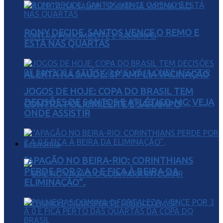
RONY DECIDE, SANTOS VENCE O REMO E
ESTÁ NAS QUARTAS
ALERTA NA SAÚDE: SP AMPLIA VACINAÇÃO
JOGOS DE HOJE: COPA DO BRASIL TEM
DECISÕES DE SANTOS E ATLÉTICO-MG; VEJA
CONTRA POLIOMIELITE E SARAMPO
ONDE ASSISTIR
Economia
“APAGÃO NO BEIRA-RIO: CORINTHIANS
PERDE POR 2 A 0 E FICA À BEIRA DA
ELIMINAÇÃO”.