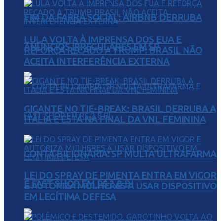
FIM DA FARRA SOCIAL: AIRBNB DERRUBA
LULA VOLTA À IMPRENSA DOS EUA E
ANÚNCIOS IRREGULARES EM SP
REFORÇA RECADO A TRUMP: BRASIL NÃO
ACEITA INTERFERÊNCIA EXTERNA
GIGANTE NO TIE-BREAK: BRASIL DERRUBA A
ITÁLIA E ESTÁ NA FINAL DA VNL FEMININA
CONTA BILIONÁRIA: SP MULTA ULTRAFARMA
LEI DO SPRAY DE PIMENTA ENTRA EM VIGOR
E FAST SHOP EM R$ 2,8 BI
E AUTORIZA MULHERES A USAR DISPOSITIVO
EM LEGÍTIMA DEFESA