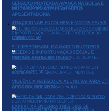
GERAÇÃO PRATEADA AVANÇA NA BOLSA E
MUDANÇA NO ASFALTO: CARROS
MUDA A FORMA DE PLANEJAR A
APOSENTADORIA
TRADICIONAIS ENCOLHEM E MOTOS E SUVS
Polícia
DOMINAM SP
STJ RESPONSABILIZA MARCO BUZZI POR
ASSÉDIO E IMPORTUNAÇÃO SEXUAL E
PROPÕE PERDA DO CARGO
VIOLÊNCIA NA ESCOLA: ALUNO VAI PARA UTI
APÓS GOLPES DE PÁ
EXPERT XP ENCERRA TRÊS DIAS DE
FARRA DA ANUIDADE: CFM INVESTIGA