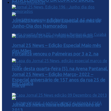
ESTA ELIMINADO DA COPA DO BRASIL
Edições Impressas
Jornal25News – Edição Especial do mês de
Junho-Dia dos Namorados
Jornal 25 News – Edição Especial Maio mês
das Mães
Fortaleza venceu o Palmeiras por 3 a 2, na
noite desta quarta-feira (5), na Arena Pantanal,
Jornal 25 News – Edição Março- 2022 –
Especial aniversário de 157 anos da rua 25 de
em Cuiabá
Março
Jornal 25 News, nona edição Dezembro de
2013