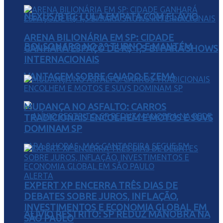
NEXUS/BTG: LULA EMPATA COM FLÁVIO
ARENA BILIONÁRIA EM SP: CIDADE
BOLSONARO NO 2º TURNO E MANTÉM
GANHARÁ ESPAÇO DE R$ 1,5 BI PARA SHOWS
INTERNACIONAIS
VANTAGEM SOBRE CAIADO E ZEMA
MUDANÇA NO ASFALTO: CARROS
TRADICIONAIS ENCOLHEM E MOTOS E SUVS
DOMINAM SP
EXPERT XP ENCERRA TRÊS DIAS DE
DEBATES SOBRE JUROS, INFLAÇÃO,
INVESTIMENTOS E ECONOMIA GLOBAL EM
ALÍVIO RESTRITO: SP REDUZ MANOBRA NA
SÃO PAULO