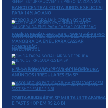
BANCO CENTRAL CORTA JUROS E SELIC CAI
PARA 14% AO ANO
TERROR NO GRAJAÚ: CRIMINOSO FAZ
FAMÍLIA REFÉM, ESTUPRA JOVEM E É PRESO
CONTAGEM REGRESSIVA: ANEEL AFASTA
MANOBRA DA ENEL PARA CASSAR
CONCESSÃO
NA ZONA SUL
FIM DA FARRA SOCIAL: AIRBNB DERRUBA
ANÚNCIOS IRREGULARES EM SP
CONTA BILIONÁRIA: SP MULTA ULTRAFARMA
E FAST SHOP EM R$ 2,8 BI