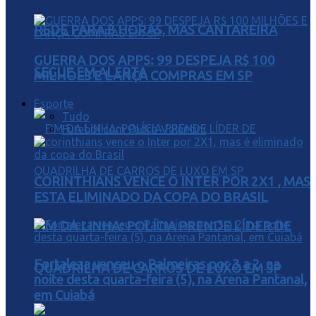
REDE PARA 8 HORAS, MAS CANTAREIRA
GUERRA DOS APPS: 99 DESPEJA R$ 100
SEGUE EM ALERTA
MILHÕES E LANÇA COMPRAS EM SP
Esporte
Tudo
Futebol com Pedro Valentini
CORINTHIANS VENCE O INTER POR 2X1 , MAS
ESTA ELIMINADO DA COPA DO BRASIL
FIM DA LINHA: POLÍCIA PRENDE LÍDER DE
Fortaleza venceu o Palmeiras por 3 a 2, na
QUADRILHA DE CARROS DE LUXO EM SP
noite desta quarta-feira (5), na Arena Pantanal,
em Cuiabá