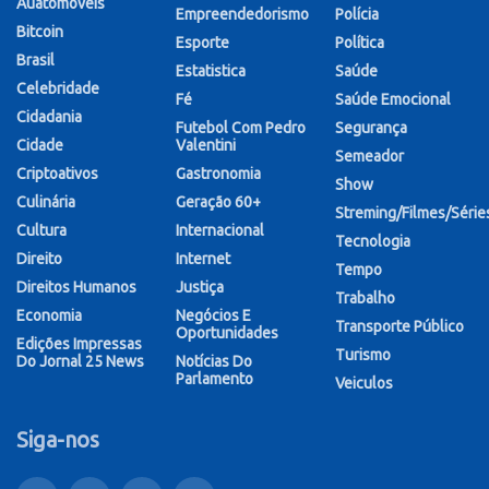
Auatomóveis
Empreendedorismo
Polícia
Bitcoin
Esporte
Política
Brasil
Estatistica
Saúde
Celebridade
Fé
Saúde Emocional
Cidadania
Futebol Com Pedro
Segurança
Cidade
Valentini
Semeador
Criptoativos
Gastronomia
Show
Culinária
Geração 60+
Streming/Filmes/Série
Cultura
Internacional
Tecnologia
Direito
Internet
Tempo
Direitos Humanos
Justiça
Trabalho
Economia
Negócios E
Transporte Público
Oportunidades
Edições Impressas
Turismo
Do Jornal 25 News
Notícias Do
Parlamento
Veiculos
Siga-nos