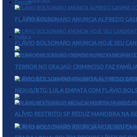
Sobre Nós
Política
Fale Conosco
FLÁVIO BOLSONARO ANUNCIA ALFREDO GASP
Política
FLÁVIO BOLSONARO ANUNCIA HOJE SEU CAN
TERROR NO GRAJAÚ: CRIMINOSO FAZ FAMÍLIA
FLÁVIO BOLSONARO ANUNCIA ALFREDO GASP
NEXUS/BTG: LULA EMPATA COM FLÁVIO BOL
ALÍVIO RESTRITO: SP REDUZ MANOBRA NA R
FLÁVIO BOLSONARO ANUNCIA HOJE SEU CAN