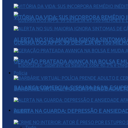
VITÓRIA DA VIDA: SUS INCORPORA REMÉDIO 
ALERTA NO SUS: MAIORIA IGNORA SINTOMAS
GUERRA DOS APPS: 99 DESPEJA R$ 100 MILH
GERAÇÃO PRATEADA AVANÇA NA BOLSA E M
Polícia
BALANÇA COMERCIAL DISPARA 36,2% E SUPER
BARBÁRIE VIRTUAL: POLÍCIA PRENDE ADULT
Esporte
ALERTA NA GUARDA: DEPRESSÃO E ANSIEDA
Tudo