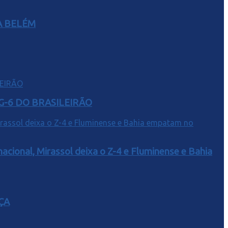
A BELÉM
G-6 DO BRASILEIRÃO
acional, Mirassol deixa o Z-4 e Fluminense e Bahia
ÇA