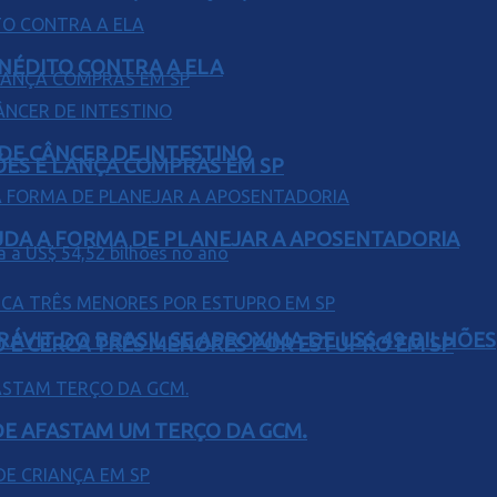
INÉDITO CONTRA A ELA
 DE CÂNCER DE INTESTINO
ÕES E LANÇA COMPRAS EM SP
UDA A FORMA DE PLANEJAR A APOSENTADORIA
ÁVIT DO BRASIL SE APROXIMA DE US$ 49 BILHÕES
O E CERCA TRÊS MENORES POR ESTUPRO EM SP
DE AFASTAM UM TERÇO DA GCM.