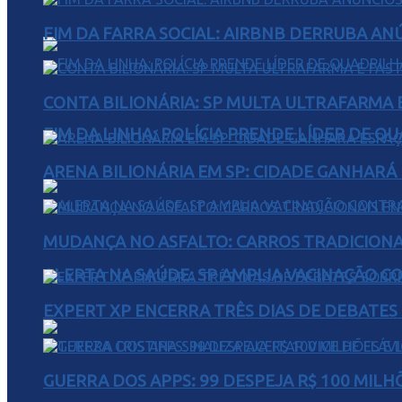
FIM DA FARRA SOCIAL: AIRBNB DERRUBA AN
CONTA BILIONÁRIA: SP MULTA ULTRAFARMA E 
FIM DA LINHA: POLÍCIA PRENDE LÍDER DE Q
ARENA BILIONÁRIA EM SP: CIDADE GANHARÁ 
MUDANÇA NO ASFALTO: CARROS TRADICIONA
ALERTA NA SAÚDE: SP AMPLIA VACINAÇÃO C
EXPERT XP ENCERRA TRÊS DIAS DE DEBATES
GUERRA DOS APPS: 99 DESPEJA R$ 100 MILH