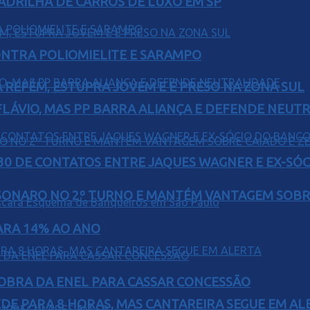
UADRILHA DE CARROS DE LUXO EM SP
ONTRA POLIOMIELITE E SARAMPO
 REFÉM, ESTUPRA JOVEM E É PRESO NA ZONA SUL
E FLÁVIO, MAS PP BARRA ALIANÇA E DEFENDE NEUT
H30 DE CONTATOS ENTRE JAQUES WAGNER E EX-SÓ
SONARO NO 2º TURNO E MANTÉM VANTAGEM SOBR
PARA 14% AO ANO
OBRA DA ENEL PARA CASSAR CONCESSÃO
EDE PARA 8 HORAS, MAS CANTAREIRA SEGUE EM AL