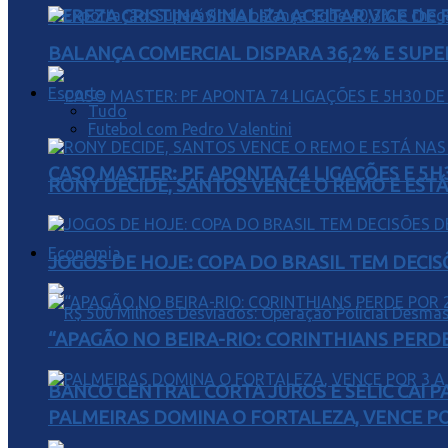
TEREZA CRISTINA SINALIZA ACEITAR VICE D
BALANÇA COMERCIAL DISPARA 36,2% E SUPER
Esporte
Tudo
Futebol com Pedro Valentini
CASO MASTER: PF APONTA 74 LIGAÇÕES E 5
RONY DECIDE, SANTOS VENCE O REMO E EST
Economia
JOGOS DE HOJE: COPA DO BRASIL TEM DECIS
“APAGÃO NO BEIRA-RIO: CORINTHIANS PERDE 
BANCO CENTRAL CORTA JUROS E SELIC CAI 
PALMEIRAS DOMINA O FORTALEZA, VENCE POR