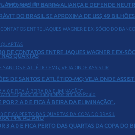
E FLÁVIO, MAS PP BARRA ALIANÇA E DEFENDE NEUT
ÁVIT DO BRASIL SE APROXIMA DE US$ 49 BILHÕES
H30 DE CONTATOS ENTRE JAQUES WAGNER E EX-SÓ
Á NAS QUARTAS
ÕES DE SANTOS E ATLÉTICO-MG; VEJA ONDE ASSIST
POR 2 A 0 E FICA À BEIRA DA ELIMINAÇÃO”.
PARA 14% AO ANO
 3 A 0 E FICA PERTO DAS QUARTAS DA COPA DO B