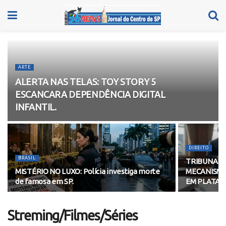
ARTE
ALERTA NAS TELAS: TOY STORY 5
ESCANCARA DEPENDÊNCIA DIGITAL
INFANTIL.
DIREITO
BRASIL
TRIBUNAL 
MISTÉRIO NO LUXO: Polícia investiga morte
MECANISMO
de famosa em SP.
EM PLATAF
Streming/Filmes/Séries