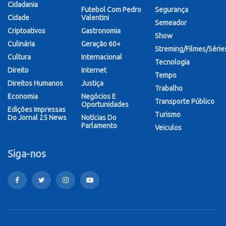
Cidadania
Futebol Com Pedro
Segurança
Cidade
Valentini
Semeador
Criptoativos
Gastronomia
Show
Culinária
Geração 60+
Streming/Filmes/Série
Cultura
Internacional
Tecnologia
Direito
Internet
Tempo
Direitos Humanos
Justiça
Trabalho
Economia
Negócios E
Transporte Público
Oportunidades
Edições Impressas
Turismo
Do Jornal 25 News
Notícias Do
Parlamento
Veiculos
Siga-nos