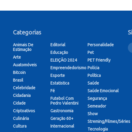
Categorias
S
Animais De
Editorial
Personalidade
Estimação
Educação
Pet
Arte
ELEIÇÃO 2024
PET Friendly
Auatomóveis
Empreendedorismo
Polícia
Bitcoin
Esporte
Política
Brasil
Estatistica
Saúde
Celebridade
Fé
Saúde Emocional
Cidadania
Futebol Com
Segurança
Cidade
Pedro Valentini
Semeador
Criptoativos
Gastronomia
Show
Culinária
Geração 60+
Streming/Filmes/Séries
Cultura
Internacional
Tecnologia