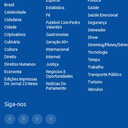
Esporte
Política
Brasil
Estatistica
Saúde
Celebridade
Fé
Saúde Emocional
Cidadania
Futebol Com Pedro
Segurança
Cidade
Valentini
Semeador
Criptoativos
Gastronomia
Show
Culinária
Geração 60+
Streming/Filmes/Série
Cultura
Internacional
Tecnologia
Direito
Internet
Tempo
Direitos Humanos
Justiça
Trabalho
Economia
Negócios E
Transporte Público
Oportunidades
Edições Impressas
Turismo
Do Jornal 25 News
Notícias Do
Parlamento
Veiculos
Siga-nos