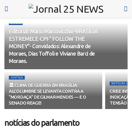
BRASIL
Editorial: Mário Marcovicchio-BRASÍLIA
ESTREMECE-CPI-” FOLLOW THE
MONEY”- Convidados: Alexandre de
Moraes, Dias Toffoli e Viviane Barci de
Moraes.
JUSTIÇA
NOTÍCIAS DO
🏛️ CLIMA DE GUERRA EM BRASÍLIA:
ALCOLUMBRE SE LEVANTA CONTRA A
CRISE INS
“MORDAÇA” DE GILMAR MENDES — E O
INDICAÇÃO
SENADO REAGE!
TENSÃO C
notícias do parlamento