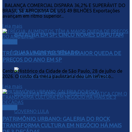
BALANÇA COMERCIAL DISPARA 36,2% E SUPERÁVIT DO
BRASIL SE APROXIMA DE US$ 49 BILHÕES Exportações
avançam em ritmo superior...
Leia mais
BATALHA EM SP: CINCO NOMES DISPUTAM
Cidade
DUAS VAGAS AO SENADO
TRÉGUA: ALIMENTOS TÊM A MAIOR QUEDA DE
PREÇOS DO ANO EM SP
Centro Histórico da Cidade de São Paulo, 28 de julho de
2026. O custo da mesa paulistana deu um refresco...
Leia mais
Cidade
PATRIMÔNIO URBANO: GALERIA DO ROCK
TRANSFORMA CULTURA EM NEGÓCIO HÁ MAIS
DE 3 DECÁDAS