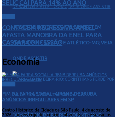
SELIC CAI PARA 14% AO ANO
Direito
JOGOS DE HOJE: COPA DO BRASIL TEM
CONTAGEM REGRESSIVA: ANEEL
AFASTA MANOBRA DA ENEL PARA
CASSAR CONCESSÃO
DECISÕES DE SANTOS E ATLÉTICO-MG; VEJA
ONDE ASSISTIR
Economia
Cidade
FIM DA FARRA SOCIAL: AIRBNB DERRUBA
ANÚNCIOS IRREGULARES EM SP
Centro Histórico da Cidade de São Paulo, 4 de agosto de
2026. Imóveis erguidos com incentivos fiscais e subsídios
“APAGÃO NO BEIRA-RIO: CORINTHIANS