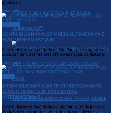
públicos,...
Leia mais
PERDE POR 2 A 0 E FICA À BEIRA DA
Economia
ELIMINAÇÃO”.
CONTA BILIONÁRIA: SP MULTA ULTRAFARMA E
FAST SHOP EM R$ 2,8 BI
Centro Histórico da Cidade de São Paulo, 1 de agosto de
2026. Em uma das maiores ofensivas fiscais da história...
Leia mais
Cidade
ARENA BILIONÁRIA EM SP: CIDADE GANHARÁ
ESPAÇO DE R$ 1,5 BI PARA SHOWS
INTERNACIONAIS
PALMEIRAS DOMINA O FORTALEZA, VENCE
Centro Histórico da Cidade de São Paulo, 31 de julho de
2026. Você que cumpre com todos os seus deveres...