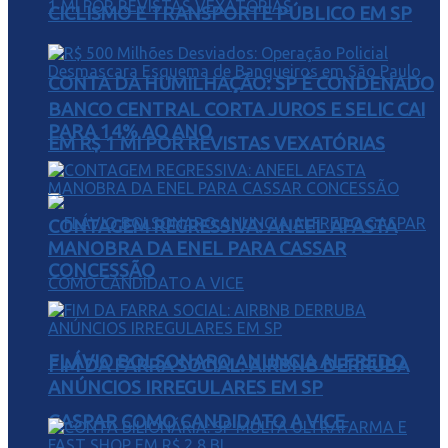
CICLISMO E TRANSPORTE PÚBLICO EM SP
CONTA DA HUMILHAÇÃO: SP É CONDENADO
BANCO CENTRAL CORTA JUROS E SELIC CAI
PARA 14% AO ANO
EM R$ 1 MI POR REVISTAS VEXATÓRIAS
CONTAGEM REGRESSIVA: ANEEL AFASTA
MANOBRA DA ENEL PARA CASSAR
CONCESSÃO
FLÁVIO BOLSONARO ANUNCIA ALFREDO
FIM DA FARRA SOCIAL: AIRBNB DERRUBA
ANÚNCIOS IRREGULARES EM SP
GASPAR COMO CANDIDATO A VICE