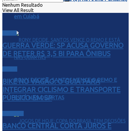
Nenhum Resultado
View All Result
em Cuiabá
Direito
GUERRA VERDE: SP ACUSA GOVERNO
DE RETER R$ 3,5 BI PARA ÔNIBUS
Cidade
RONY DECIDE, SANTOS VENCE O REMO E
BIKE NO VAGÃO: O GUIA PARA
INTEGRAR CICLISMO E TRANSPORTE
PÚBLICO EM SP
ESTÁ NAS QUARTAS
Economia
BANCO CENTRAL CORTA JUROS E