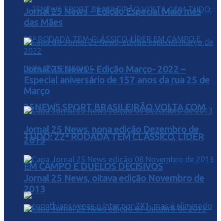
Jornal 25 News – Edição Especial Maio mês
das Mães
Jornal 25 News – Edição Março- 2022 –
Especial aniversário de 157 anos da rua 25 de
Março
25NEWS SPORT BRASILEIRÃO VOLTA COM
Jornal 25 News, nona edição Dezembro de
TUDO: 22ª RODADA TEM CLÁSSICO, LÍDER
2013
EM CAMPO E DUELOS DECISIVOS
Jornal 25 News, oitava edição Novembro de
2013