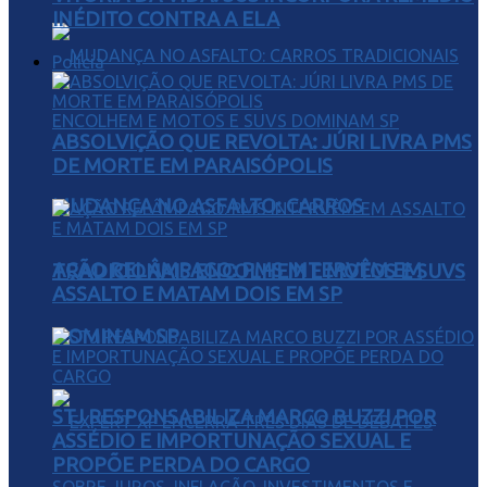
INÉDITO CONTRA A ELA
Polícia
ABSOLVIÇÃO QUE REVOLTA: JÚRI LIVRA PMS
DE MORTE EM PARAISÓPOLIS
MUDANÇA NO ASFALTO: CARROS
AÇÃO RELÂMPAGO: PMS INTERVÊM EM
TRADICIONAIS ENCOLHEM E MOTOS E SUVS
ASSALTO E MATAM DOIS EM SP
DOMINAM SP
STJ RESPONSABILIZA MARCO BUZZI POR
ASSÉDIO E IMPORTUNAÇÃO SEXUAL E
PROPÕE PERDA DO CARGO