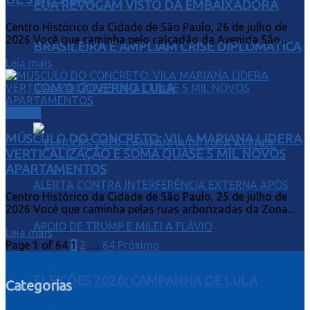
EUA REVOGAM VISTO DA EMBAIXADORA
Centro Histórico da Cidade de São Paulo, 26 de julho de
2026 Você que caminha pelo calçadão da Avenida São...
BRASILEIRA E AMPLIAM CRISE DIPLOMÁTICA
Leia mais
COM O GOVERNO LULA
Cidade
MÚSCULO DO CONCRETO: VILA MARIANA LIDERA
VERTICALIZAÇÃO E SOMA QUASE 5 MIL NOVOS
APARTAMENTOS
Centro Histórico da Cidade de São Paulo, 25 de julho de
2026 Você que caminha pelas ruas arborizadas da Zona...
Leia mais
Page 1 of 64
1
2
…
64
Próximo
ELEIÇÕES 2026: CAMPANHA DE LULA
Categorias