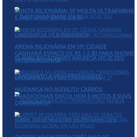
CONTA BILIONÁRIA: SP MULTA ULTRAFARMA
E FAST SHOP EM R$ 2,8 BI
ARENA BILIONÁRIA EM SP: CIDADE
GANHARÁ ESPAÇO DE R$ 1,5 BI PARA SHOWS
FLÁVIO BOLSONARO ANUNCIA HOJE SEU
INTERNACIONAIS
CANDIDATO A VICE-PRESIDENTE
MUDANÇA NO ASFALTO: CARROS
TRADICIONAIS ENCOLHEM E MOTOS E SUVS
DOMINAM SP