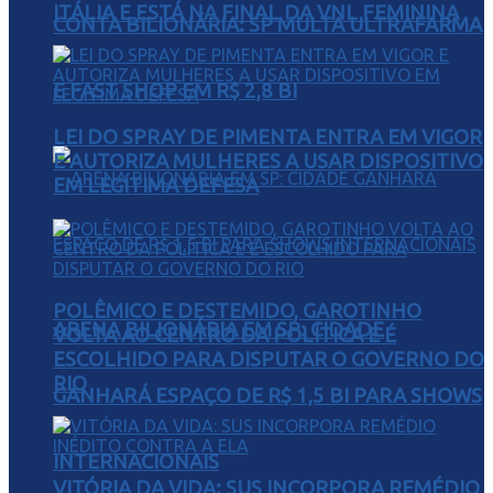
ITÁLIA E ESTÁ NA FINAL DA VNL FEMININA
CONTA BILIONÁRIA: SP MULTA ULTRAFARMA
E FAST SHOP EM R$ 2,8 BI
LEI DO SPRAY DE PIMENTA ENTRA EM VIGOR
E AUTORIZA MULHERES A USAR DISPOSITIVO
EM LEGÍTIMA DEFESA
POLÊMICO E DESTEMIDO, GAROTINHO
ARENA BILIONÁRIA EM SP: CIDADE
VOLTA AO CENTRO DA POLÍTICA E É
ESCOLHIDO PARA DISPUTAR O GOVERNO DO
RIO
GANHARÁ ESPAÇO DE R$ 1,5 BI PARA SHOWS
INTERNACIONAIS
VITÓRIA DA VIDA: SUS INCORPORA REMÉDIO