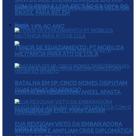
COM O REMO E LEVA DECISÃO DA COPA DO
BANCO CENTRAL CORTA JUROS E SELIC CAI
BRASIL PARA BELÉM
Brasil
PARA 14% AO ANO
TEMOR DE ESVAZIAMENTO: PT MOBILIZA
MILITÂNCIA PARA ATO DE LULA
BATALHA EM SP: CINCO NOMES DISPUTAM
DUAS VAGAS AO SENADO
CONTAGEM REGRESSIVA: ANEEL AFASTA
MANOBRA DA ENEL PARA CASSAR
EUA REVOGAM VISTO DA EMBAIXADORA
CONCESSÃO
BRASILEIRA E AMPLIAM CRISE DIPLOMÁTICA