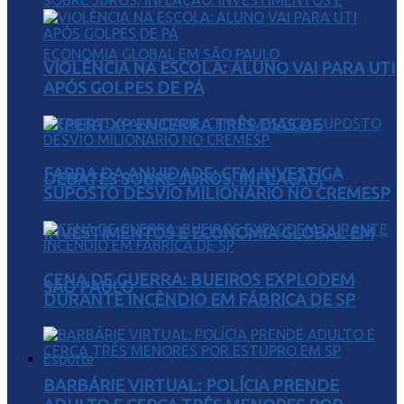
VIOLÊNCIA NA ESCOLA: ALUNO VAI PARA UTI
APÓS GOLPES DE PÁ
EXPERT XP ENCERRA TRÊS DIAS DE
FARRA DA ANUIDADE: CFM INVESTIGA
DEBATES SOBRE JUROS, INFLAÇÃO,
SUPOSTO DESVIO MILIONÁRIO NO CREMESP
INVESTIMENTOS E ECONOMIA GLOBAL EM
CENA DE GUERRA: BUEIROS EXPLODEM
SÃO PAULO
DURANTE INCÊNDIO EM FÁBRICA DE SP
Esporte
BARBÁRIE VIRTUAL: POLÍCIA PRENDE