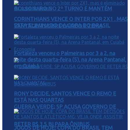
BOLSONARO NO 2º TURNO E MANTÉM
CORINTHIANS VENCE O INTER POR 2X1 , MAS
ESTA ELIMINADO DA COPA DO BRASIL
VANTAGEM SOBRE CAIADO E ZEMA
Economia
Fortaleza venceu o Palmeiras por 3 a 2, na
noite desta quarta-feira (5), na Arena Pantanal,
em Cuiabá
RONY DECIDE, SANTOS VENCE O REMO E
ESTÁ NAS QUARTAS
GUERRA VERDE: SP ACUSA GOVERNO DE
RETER R$ 3,5 BI PARA ÔNIBUS
JOGOS DE HOJE: COPA DO BRASIL TEM