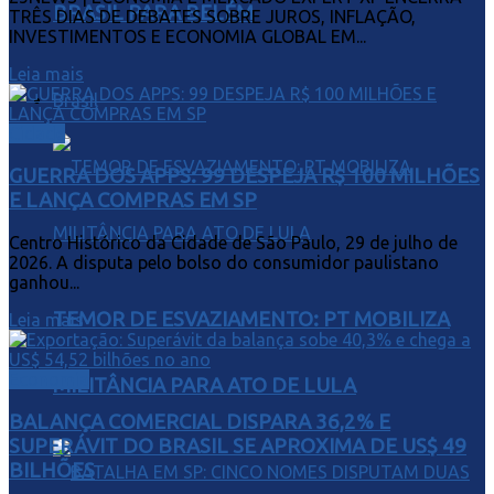
BRASIL PARA BELÉM
TRÊS DIAS DE DEBATES SOBRE JUROS, INFLAÇÃO,
INVESTIMENTOS E ECONOMIA GLOBAL EM...
Leia mais
Brasil
Cidade
GUERRA DOS APPS: 99 DESPEJA R$ 100 MILHÕES
E LANÇA COMPRAS EM SP
Centro Histórico da Cidade de São Paulo, 29 de julho de
2026. A disputa pelo bolso do consumidor paulistano
ganhou...
TEMOR DE ESVAZIAMENTO: PT MOBILIZA
Leia mais
Economia
MILITÂNCIA PARA ATO DE LULA
BALANÇA COMERCIAL DISPARA 36,2% E
SUPERÁVIT DO BRASIL SE APROXIMA DE US$ 49
BILHÕES