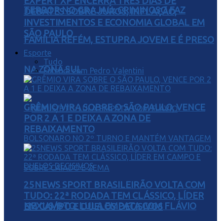
EXPERT XP ENCERRA TRÊS DIAS DE
TERROR NO GRAJAÚ: CRIMINOSO FAZ
DEBATES SOBRE JUROS, INFLAÇÃO,
INVESTIMENTOS E ECONOMIA GLOBAL EM
SÃO PAULO
FAMÍLIA REFÉM, ESTUPRA JOVEM E É PRESO
Esporte
Tudo
NA ZONA SUL
Futebol com Pedro Valentini
GRÊMIO VIRA SOBRE O SÃO PAULO, VENCE
POR 2 A 1 E DEIXA A ZONA DE
REBAIXAMENTO
25NEWS SPORT BRASILEIRÃO VOLTA COM
TUDO: 22ª RODADA TEM CLÁSSICO, LÍDER
NEXUS/BTG: LULA EMPATA COM FLÁVIO
EM CAMPO E DUELOS DECISIVOS