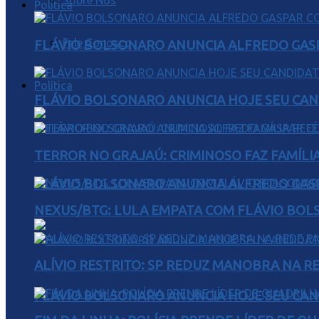
Sobre Nós
Política
Fale Conosco
FLÁVIO BOLSONARO ANUNCIA ALFREDO GASP
Política
FLÁVIO BOLSONARO ANUNCIA HOJE SEU CAN
TERROR NO GRAJAÚ: CRIMINOSO FAZ FAMÍLIA
FLÁVIO BOLSONARO ANUNCIA ALFREDO GASP
NEXUS/BTG: LULA EMPATA COM FLÁVIO BOL
ALÍVIO RESTRITO: SP REDUZ MANOBRA NA R
FLÁVIO BOLSONARO ANUNCIA HOJE SEU CAN