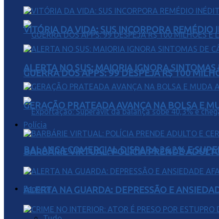
VITÓRIA DA VIDA: SUS INCORPORA REMÉDIO 
ALERTA NO SUS: MAIORIA IGNORA SINTOMAS
GUERRA DOS APPS: 99 DESPEJA R$ 100 MILH
GERAÇÃO PRATEADA AVANÇA NA BOLSA E M
Polícia
BALANÇA COMERCIAL DISPARA 36,2% E SUPER
BARBÁRIE VIRTUAL: POLÍCIA PRENDE ADULT
Esporte
ALERTA NA GUARDA: DEPRESSÃO E ANSIEDA
Tudo