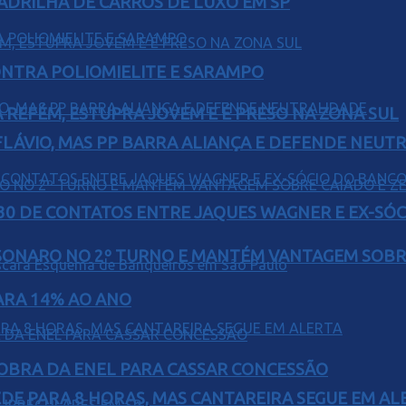
UADRILHA DE CARROS DE LUXO EM SP
ONTRA POLIOMIELITE E SARAMPO
 REFÉM, ESTUPRA JOVEM E É PRESO NA ZONA SUL
E FLÁVIO, MAS PP BARRA ALIANÇA E DEFENDE NEUT
H30 DE CONTATOS ENTRE JAQUES WAGNER E EX-SÓ
SONARO NO 2º TURNO E MANTÉM VANTAGEM SOBR
PARA 14% AO ANO
OBRA DA ENEL PARA CASSAR CONCESSÃO
EDE PARA 8 HORAS, MAS CANTAREIRA SEGUE EM AL