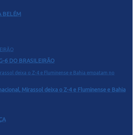
A BELÉM
G-6 DO BRASILEIRÃO
acional, Mirassol deixa o Z-4 e Fluminense e Bahia
ÇA