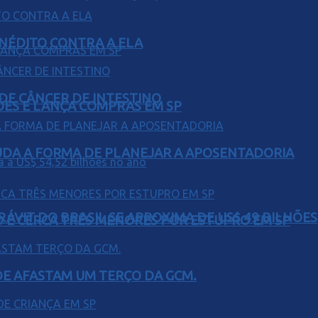
INÉDITO CONTRA A ELA
 DE CÂNCER DE INTESTINO
ÕES E LANÇA COMPRAS EM SP
UDA A FORMA DE PLANEJAR A APOSENTADORIA
ÁVIT DO BRASIL SE APROXIMA DE US$ 49 BILHÕES
O E CERCA TRÊS MENORES POR ESTUPRO EM SP
DE AFASTAM UM TERÇO DA GCM.