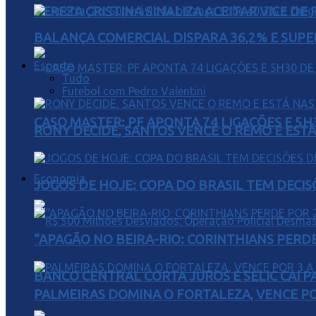
TEREZA CRISTINA SINALIZA ACEITAR VICE D
BALANÇA COMERCIAL DISPARA 36,2% E SUPER
Esporte
Tudo
Futebol com Pedro Valentini
CASO MASTER: PF APONTA 74 LIGAÇÕES E 5
RONY DECIDE, SANTOS VENCE O REMO E EST
Economia
JOGOS DE HOJE: COPA DO BRASIL TEM DECIS
“APAGÃO NO BEIRA-RIO: CORINTHIANS PERDE 
BANCO CENTRAL CORTA JUROS E SELIC CAI 
PALMEIRAS DOMINA O FORTALEZA, VENCE POR