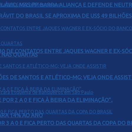
E FLÁVIO, MAS PP BARRA ALIANÇA E DEFENDE NEUT
ÁVIT DO BRASIL SE APROXIMA DE US$ 49 BILHÕES
H30 DE CONTATOS ENTRE JAQUES WAGNER E EX-SÓ
Á NAS QUARTAS
ÕES DE SANTOS E ATLÉTICO-MG; VEJA ONDE ASSIST
POR 2 A 0 E FICA À BEIRA DA ELIMINAÇÃO”.
PARA 14% AO ANO
 3 A 0 E FICA PERTO DAS QUARTAS DA COPA DO B