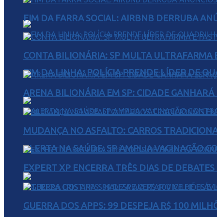
FIM DA FARRA SOCIAL: AIRBNB DERRUBA AN
CONTA BILIONÁRIA: SP MULTA ULTRAFARMA E 
FIM DA LINHA: POLÍCIA PRENDE LÍDER DE Q
ARENA BILIONÁRIA EM SP: CIDADE GANHARÁ 
MUDANÇA NO ASFALTO: CARROS TRADICIONA
ALERTA NA SAÚDE: SP AMPLIA VACINAÇÃO C
EXPERT XP ENCERRA TRÊS DIAS DE DEBATES
GUERRA DOS APPS: 99 DESPEJA R$ 100 MILH