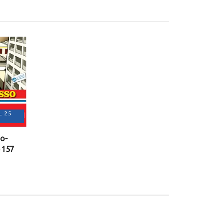
L 25
ço-
e 157