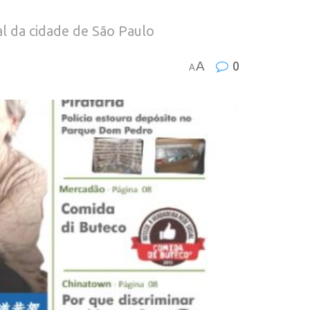
al da cidade de São Paulo
A
0
A