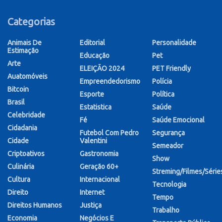
Categorias
Animais De
Editorial
Personalidade
Estimação
Educação
Pet
Arte
ELEIÇÃO 2024
PET Friendly
Auatomóveis
Empreendedorismo
Polícia
Bitcoin
Esporte
Política
Brasil
Estatistica
Saúde
Celebridade
Fé
Saúde Emocional
Cidadania
Futebol Com Pedro
Segurança
Cidade
Valentini
Semeador
Criptoativos
Gastronomia
Show
Culinária
Geração 60+
Streming/Filmes/Série
Cultura
Internacional
Tecnologia
Direito
Internet
Tempo
Direitos Humanos
Justiça
Trabalho
Economia
Negócios E