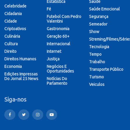
Estatistica
Saúde
Celebridade
Fé
Saúde Emocional
Cidadania
Futebol Com Pedro
Segurança
Cidade
Valentini
Semeador
Criptoativos
Gastronomia
Show
Culinária
Geração 60+
Streming/Filmes/Série
Cultura
Internacional
Tecnologia
Direito
Internet
Tempo
Direitos Humanos
Justiça
Trabalho
Economia
Negócios E
Transporte Público
Oportunidades
Edições Impressas
Turismo
Do Jornal 25 News
Notícias Do
Parlamento
Veiculos
Siga-nos