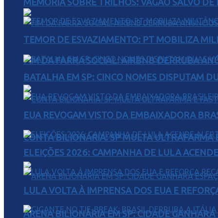
MEMÓRIA SOBRE TRILHOS: VAGÃO SALVO DE 
TEMOR DE ESVAZIAMENTO: PT MOBILIZA MIL
FIM DA FARRA SOCIAL: AIRBNB DERRUBA AN
BATALHA EM SP: CINCO NOMES DISPUTAM D
EUA REVOGAM VISTO DA EMBAIXADORA BRAS
CONTA BILIONÁRIA: SP MULTA ULTRAFARMA E 
ELEIÇÕES 2026: CAMPANHA DE LULA ACENDE
LULA VOLTA À IMPRENSA DOS EUA E REFORÇ
ARENA BILIONÁRIA EM SP: CIDADE GANHARÁ 