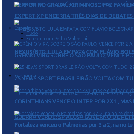
TERROR NO GRAJAÚ: CRIMINOSO FAZ FAMÍLIA
EXPERT XP ENCERRA TRÊS DIAS DE DEBATES
Esporte
Tudo
Futebol com Pedro Valentini
NEXUS/BTG: LULA EMPATA COM FLÁVIO BOL
GRÊMIO VIRA SOBRE O SÃO PAULO, VENCE PO
Economia
25NEWS SPORT BRASILEIRÃO VOLTA COM TUD
CORINTHIANS VENCE O INTER POR 2X1 , MAS
GUERRA VERDE: SP ACUSA GOVERNO DE RETER
Fortaleza venceu o Palmeiras por 3 a 2, na noite