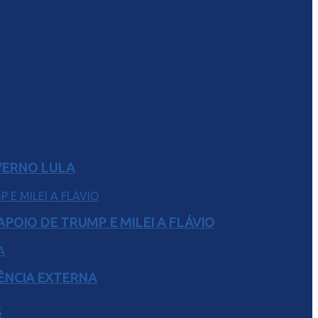
VERNO LULA
POIO DE TRUMP E MILEI A FLÁVIO
RÊNCIA EXTERNA
S