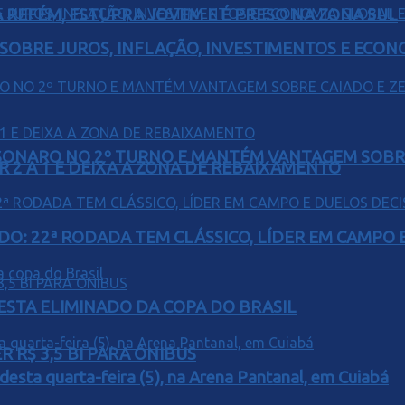
 REFÉM, ESTUPRA JOVEM E É PRESO NA ZONA SUL
 SOBRE JUROS, INFLAÇÃO, INVESTIMENTOS E ECO
SONARO NO 2º TURNO E MANTÉM VANTAGEM SOBR
R 2 A 1 E DEIXA A ZONA DE REBAIXAMENTO
O: 22ª RODADA TEM CLÁSSICO, LÍDER EM CAMPO E
 ESTA ELIMINADO DA COPA DO BRASIL
 R$ 3,5 BI PARA ÔNIBUS
 desta quarta-feira (5), na Arena Pantanal, em Cuiabá