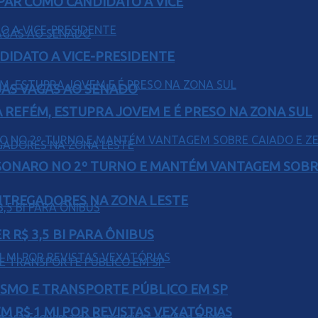
AR COMO CANDIDATO A VICE
DIDATO A VICE-PRESIDENTE
UAS VAGAS AO SENADO
 REFÉM, ESTUPRA JOVEM E É PRESO NA ZONA SUL
SONARO NO 2º TURNO E MANTÉM VANTAGEM SOBR
ENTREGADORES NA ZONA LESTE
 R$ 3,5 BI PARA ÔNIBUS
LISMO E TRANSPORTE PÚBLICO EM SP
 R$ 1 MI POR REVISTAS VEXATÓRIAS