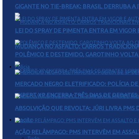
GIGANTE NO TIE-BREAK: BRASIL DERRUBA A I
LEI DO SPRAY DE PIMENTA ENTRA EM VIGOR 
MUDANÇA NO ASFALTO: CARROS TRADICIONA
POLÊMICO E DESTEMIDO, GAROTINHO VOLTA 
Polícia
MERCADO NEGRO ELETRIFICADO: POLÍCIA D
EXPERT XP ENCERRA TRÊS DIAS DE DEBATES
ABSOLVIÇÃO QUE REVOLTA: JÚRI LIVRA PMS
Esporte
AÇÃO RELÂMPAGO: PMS INTERVÊM EM ASSAL
Tudo