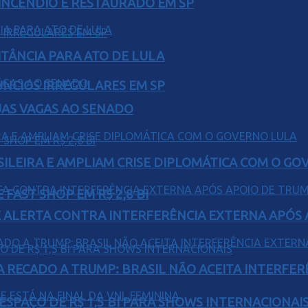
INCÊNDIO É RESTAURADO EM SP
ITÂNCIA PARA ATO DE LULA
ÚNCIOS IRREGULARES EM SP
UAS VAGAS AO SENADO
ILEIRA E AMPLIAM CRISE DIPLOMÁTICA COM O GO
FAST SHOP EM R$ 2,8 BI
 ALERTA CONTRA INTERFERÊNCIA EXTERNA APÓS A
A RECADO A TRUMP: BRASIL NÃO ACEITA INTERFE
ESPAÇO DE R$ 1,5 BI PARA SHOWS INTERNACIONAI