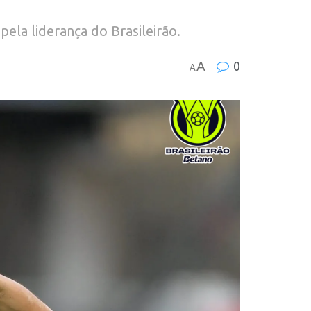
ela liderança do Brasileirão.
A
0
A