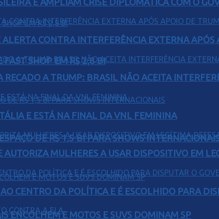
ILEIRA E AMPLIAM CRISE DIPLOMÁTICA COM O GO
 ALERTA CONTRA INTERFERÊNCIA EXTERNA APÓS A
FAST SHOP EM R$ 2,8 BI
A RECADO A TRUMP: BRASIL NÃO ACEITA INTERFE
TÁLIA E ESTÁ NA FINAL DA VNL FEMININA
ESPAÇO DE R$ 1,5 BI PARA SHOWS INTERNACIONAI
E AUTORIZA MULHERES A USAR DISPOSITIVO EM LE
AO CENTRO DA POLÍTICA E É ESCOLHIDO PARA DI
IS ENCOLHEM E MOTOS E SUVS DOMINAM SP