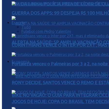
FIM DA LINHA: POLÍCIA PRENDE LÍDER DE Q
GUERRA DOS APPS: 99 DESPEJA R$ 100 MILH
Esporte
Tudo
Futebol com Pedro Valentini
ALERTA NA SAÚDE: SP AMPLIA VACINAÇÃO C
CORINTHIANS VENCE O INTER POR 2X1 , MAS
Economia
Fortaleza venceu o Palmeiras por 3 a 2, na noite
RONY DECIDE, SANTOS VENCE O REMO E EST
BIKE NO VAGÃO: O GUIA PARA INTEGRAR CIC
JOGOS DE HOJE: COPA DO BRASIL TEM DECIS