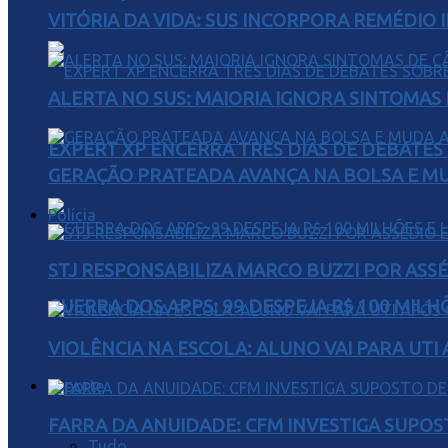
VITÓRIA DA VIDA: SUS INCORPORA REMÉDIO 
ALERTA NO SUS: MAIORIA IGNORA SINTOMAS
EXPERT XP ENCERRA TRÊS DIAS DE DEBATES
GERAÇÃO PRATEADA AVANÇA NA BOLSA E M
Polícia
STJ RESPONSABILIZA MARCO BUZZI POR AS
GUERRA DOS APPS: 99 DESPEJA R$ 100 MILH
VIOLÊNCIA NA ESCOLA: ALUNO VAI PARA UTI
Esporte
FARRA DA ANUIDADE: CFM INVESTIGA SUPOS
Tudo