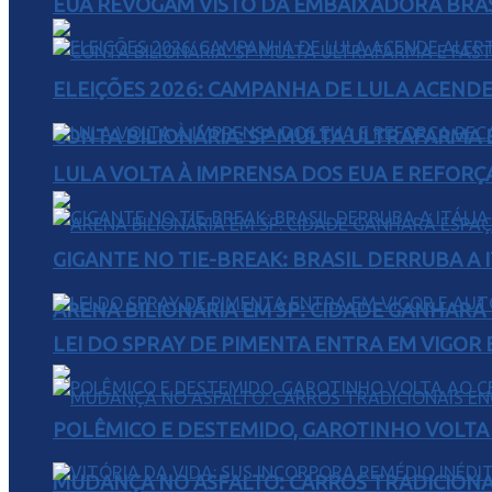
EUA REVOGAM VISTO DA EMBAIXADORA BRAS
ELEIÇÕES 2026: CAMPANHA DE LULA ACENDE
CONTA BILIONÁRIA: SP MULTA ULTRAFARMA E 
LULA VOLTA À IMPRENSA DOS EUA E REFORÇ
GIGANTE NO TIE-BREAK: BRASIL DERRUBA A I
ARENA BILIONÁRIA EM SP: CIDADE GANHARÁ 
LEI DO SPRAY DE PIMENTA ENTRA EM VIGOR 
POLÊMICO E DESTEMIDO, GAROTINHO VOLTA 
MUDANÇA NO ASFALTO: CARROS TRADICIONA