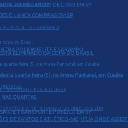
UADRILHA DE CARROS DE LUXO EM SP
ÕES E LANÇA COMPRAS EM SP
ONTRA POLIOMIELITE E SARAMPO
 ESTA ELIMINADO DA COPA DO BRASIL
 desta quarta-feira (5), na Arena Pantanal, em Cuiabá
Á NAS QUARTAS
LISMO E TRANSPORTE PÚBLICO EM SP
ÕES DE SANTOS E ATLÉTICO-MG; VEJA ONDE ASSIST