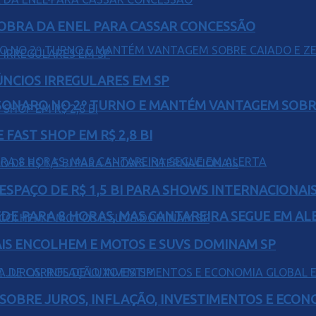
OBRA DA ENEL PARA CASSAR CONCESSÃO
ÚNCIOS IRREGULARES EM SP
SONARO NO 2º TURNO E MANTÉM VANTAGEM SOBR
FAST SHOP EM R$ 2,8 BI
ESPAÇO DE R$ 1,5 BI PARA SHOWS INTERNACIONAI
EDE PARA 8 HORAS, MAS CANTAREIRA SEGUE EM AL
IS ENCOLHEM E MOTOS E SUVS DOMINAM SP
 SOBRE JUROS, INFLAÇÃO, INVESTIMENTOS E ECO