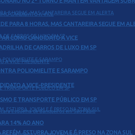
SONARO NO 2º TURNO E MANTÉM VANTAGEM SOBR
EDE PARA 8 HORAS, MAS CANTAREIRA SEGUE EM AL
AR COMO CANDIDATO A VICE
UADRILHA DE CARROS DE LUXO EM SP
ONTRA POLIOMIELITE E SARAMPO
DIDATO A VICE-PRESIDENTE
LISMO E TRANSPORTE PÚBLICO EM SP
PARA 14% AO ANO
 REFÉM, ESTUPRA JOVEM E É PRESO NA ZONA SUL