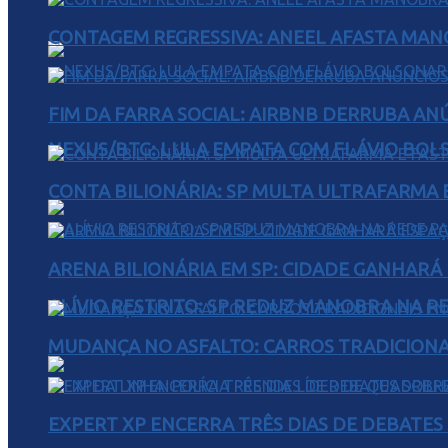
CONTAGEM REGRESSIVA: ANEEL AFASTA MAN
FIM DA FARRA SOCIAL: AIRBNB DERRUBA AN
NEXUS/BTG: LULA EMPATA COM FLÁVIO BOL
CONTA BILIONÁRIA: SP MULTA ULTRAFARMA E 
ARENA BILIONÁRIA EM SP: CIDADE GANHARÁ 
ALÍVIO RESTRITO: SP REDUZ MANOBRA NA R
MUDANÇA NO ASFALTO: CARROS TRADICIONA
EXPERT XP ENCERRA TRÊS DIAS DE DEBATES