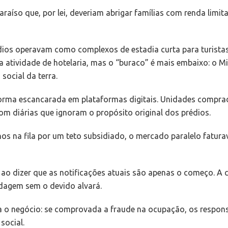
aíso que, por lei, deveriam abrigar famílias com renda limit
dios operavam como complexos de estadia curta para turistas
 atividade de hotelaria, mas o “buraco” é mais embaixo: o Mi
social da terra.
rma escancarada em plataformas digitais. Unidades comprad
m diárias que ignoram o propósito original dos prédios.
s na fila por um teto subsidiado, o mercado paralelo fatura
 ao dizer que as notificações atuais são apenas o começo. A 
dagem sem o devido alvará.
ara o negócio: se comprovada a fraude na ocupação, os respon
social.