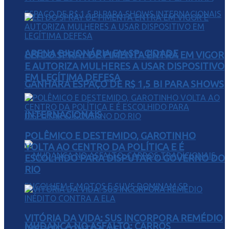
ARENA BILIONÁRIA EM SP: CIDADE
LEI DO SPRAY DE PIMENTA ENTRA EM VIGOR
E AUTORIZA MULHERES A USAR DISPOSITIVO
EM LEGÍTIMA DEFESA
GANHARÁ ESPAÇO DE R$ 1,5 BI PARA SHOWS
INTERNACIONAIS
POLÊMICO E DESTEMIDO, GAROTINHO
VOLTA AO CENTRO DA POLÍTICA E É
ESCOLHIDO PARA DISPUTAR O GOVERNO DO
RIO
VITÓRIA DA VIDA: SUS INCORPORA REMÉDIO
MUDANÇA NO ASFALTO: CARROS