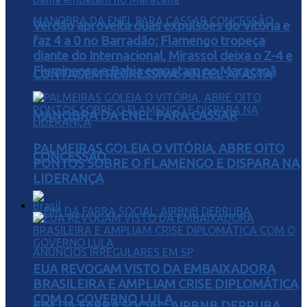
Verdão aproveita duas expulsões do Vitória e
faz 4 a 0 no Barradão; Flamengo tropeça
diante do Internacional, Mirassol deixa o Z-4 e
Fluminense e Bahia empatam no Maracanã
CONTAGEM REGRESSIVA: ANEEL AFASTA
MANOBRA DA ENEL PARA CASSAR
PALMEIRAS GOLEIA O VITÓRIA, ABRE OITO
CONCESSÃO
PONTOS SOBRE O FLAMENGO E DISPARA NA
LIDERANÇA
Brasil
EUA REVOGAM VISTO DA EMBAIXADORA
BRASILEIRA E AMPLIAM CRISE DIPLOMÁTICA
COM O GOVERNO LULA
FIM DA FARRA SOCIAL: AIRBNB DERRUBA