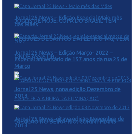
Jornal 25 News – Edição Especial Maio mês
JOGOS DE HOJE: COPA DO BRASIL TEM
das Mães
DECISÕES DE SANTOS E ATLÉTICO-MG; VEJA
Jornal 25 News – Edição Março- 2022 –
ONDE ASSISTIR
Especial aniversário de 157 anos da rua 25 de
Março
Jornal 25 News, nona edição Dezembro de
2013
Jornal 25 News, oitava edição Novembro de
“APAGÃO NO BEIRA-RIO: CORINTHIANS
2013