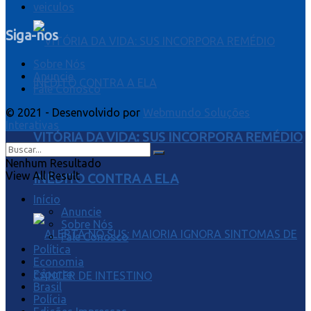
veiculos
Siga-nos
Sobre Nós
Anuncie
Fale Conosco
© 2021 - Desenvolvido por
Webmundo Soluções
Interativas
VITÓRIA DA VIDA: SUS INCORPORA REMÉDIO
Nenhum Resultado
View All Result
INÉDITO CONTRA A ELA
Início
Anuncie
Sobre Nós
Fale Conosco
Política
Economia
Esporte
Brasil
Polícia