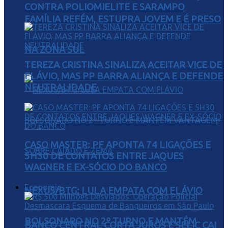
CONTRA POLIOMIELITE E SARAMPO
FAMÍLIA REFÉM, ESTUPRA JOVEM E É PRESO
NA ZONA SUL
TEREZA CRISTINA SINALIZA ACEITAR VICE DE
FLÁVIO, MAS PP BARRA ALIANÇA E DEFENDE
NEUTRALIDADE
CASO MASTER: PF APONTA 74 LIGAÇÕES E
5H30 DE CONTATOS ENTRE JAQUES
WAGNER E EX-SÓCIO DO BANCO
Economia
NEXUS/BTG: LULA EMPATA COM FLÁVIO
BOLSONARO NO 2º TURNO E MANTÉM
BANCO CENTRAL CORTA JUROS E SELIC CAI