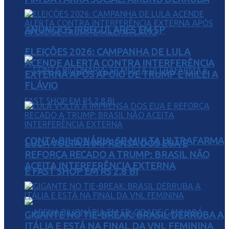
ANÚNCIOS IRREGULARES EM SP
ELEIÇÕES 2026: CAMPANHA DE LULA
ACENDE ALERTA CONTRA INTERFERÊNCIA
EXTERNA APÓS APOIO DE TRUMP E MILEI A
FLÁVIO
CONTA BILIONÁRIA: SP MULTA ULTRAFARMA
LULA VOLTA À IMPRENSA DOS EUA E
REFORÇA RECADO A TRUMP: BRASIL NÃO
ACEITA INTERFERÊNCIA EXTERNA
E FAST SHOP EM R$ 2,8 BI
GIGANTE NO TIE-BREAK: BRASIL DERRUBA A
ITÁLIA E ESTÁ NA FINAL DA VNL FEMININA