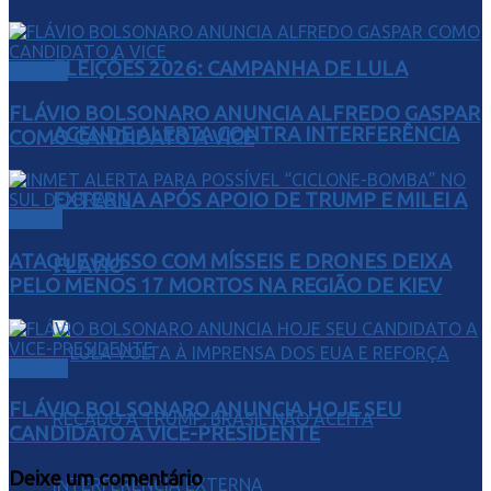
ELEIÇÕES 2026: CAMPANHA DE LULA
Política
FLÁVIO BOLSONARO ANUNCIA ALFREDO GASPAR
ACENDE ALERTA CONTRA INTERFERÊNCIA
COMO CANDIDATO A VICE
EXTERNA APÓS APOIO DE TRUMP E MILEI A
Direito
ATAQUE RUSSO COM MÍSSEIS E DRONES DEIXA
FLÁVIO
PELO MENOS 17 MORTOS NA REGIÃO DE KIEV
Política
FLÁVIO BOLSONARO ANUNCIA HOJE SEU
CANDIDATO A VICE-PRESIDENTE
Deixe um comentário