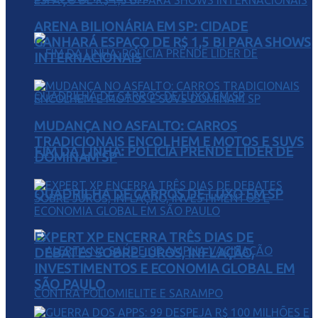
ARENA BILIONÁRIA EM SP: CIDADE
GANHARÁ ESPAÇO DE R$ 1,5 BI PARA SHOWS
INTERNACIONAIS
MUDANÇA NO ASFALTO: CARROS
TRADICIONAIS ENCOLHEM E MOTOS E SUVS
FIM DA LINHA: POLÍCIA PRENDE LÍDER DE
DOMINAM SP
QUADRILHA DE CARROS DE LUXO EM SP
EXPERT XP ENCERRA TRÊS DIAS DE
DEBATES SOBRE JUROS, INFLAÇÃO,
INVESTIMENTOS E ECONOMIA GLOBAL EM
SÃO PAULO