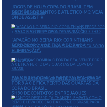
JOGOS DE HOJE: COPA DO BRASIL TEM
DECISÕES DE SANTOS E ATLÉTICO-MG; VEJA
NEUTRALIDADE
ONDE ASSISTIR
“APAGÃO NO BEIRA-RIO: CORINTHIANS
PERDE POR 2 A 0 E FICA À BEIRA DA
ELIMINAÇÃO”.
PALMEIRAS DOMINA O FORTALEZA, VENCE
CASO MASTER: PF APONTA 74 LIGAÇÕES E
POR 3 A 0 E FICA PERTO DAS QUARTAS DA
COPA DO BRASIL
5H30 DE CONTATOS ENTRE JAQUES