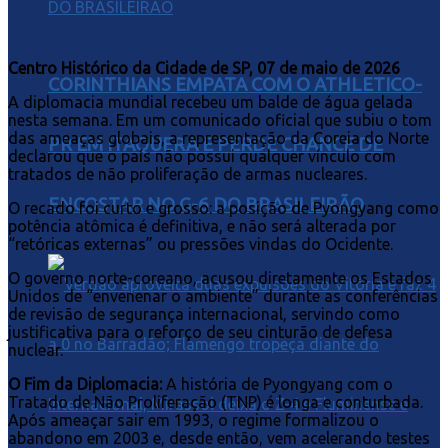
Centro Histórico da Cidade de SP, 07 de maio de 2026
CORINTHIANS EMPATA COM O ATHLETICO-
A diplomacia mundial recebeu um balde de água gelada
nesta semana. Em um comunicado oficial que subiu o tom
das ameaças globais, a representação da Coreia do Norte
PR EM ITAQUERA E PERDE CHANCE DE
declarou que o país não possui qualquer vínculo com
tratados de não proliferação de armas nucleares.
ENCOSTAR NO G-6 DO BRASILEIRÃO
O recado foi curto e grosso: a posição de Pyongyang como
potência atômica é definitiva, e não será alterada por
“retóricas externas” ou pressões vindas do Ocidente.
O governo norte-coreano, acusou diretamente os Estados
Unidos de “envenenar o ambiente” durante as conferências
de revisão de segurança internacional, servindo como
justificativa para o reforço de seu cinturão de defesa
nuclear.
O Fim da Diplomacia:
A história de Pyongyang com o
Tratado de Não Proliferação (TNP) é longa e conturbada.
Após ameaçar sair em 1993, o regime formalizou o
abandono em 2003 e, desde então, vem acelerando testes