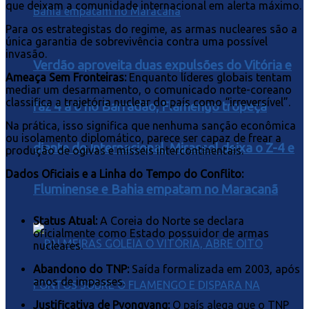
que deixam a comunidade internacional em alerta máximo.
Para os estrategistas do regime, as armas nucleares são a
única garantia de sobrevivência contra uma possível
invasão.
Verdão aproveita duas expulsões do Vitória e
Ameaça Sem Fronteiras:
Enquanto líderes globais tentam
mediar um desarmamento, o comunicado norte-coreano
classifica a trajetória nuclear do país como “irreversível”.
faz 4 a 0 no Barradão; Flamengo tropeça
Na prática, isso significa que nenhuma sanção econômica
ou isolamento diplomático, parece ser capaz de frear a
diante do Internacional, Mirassol deixa o Z-4 e
produção de ogivas e mísseis intercontinentais.
Dados Oficiais e a Linha do Tempo do Conflito:
Fluminense e Bahia empatam no Maracanã
Status Atual:
A Coreia do Norte se declara
oficialmente como Estado possuidor de armas
nucleares.
Abandono do TNP:
Saída formalizada em 2003, após
anos de impasses.
Justificativa de Pyongyang:
O país alega que o TNP