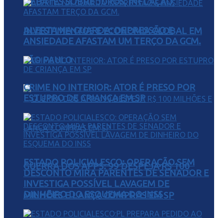
DEBATES SOBRE JUROS, INFLAÇÃO,
ALERTA NA GUARDA: DEPRESSÃO E
INVESTIMENTOS E ECONOMIA GLOBAL EM
ANSIEDADE AFASTAM UM TERÇO DA GCM.
SÃO PAULO
CRIME NO INTERIOR: ATOR É PRESO POR
ESTUPRO DE CRIANÇA EM SP
ESTADO POLICIALESCO: OPERAÇÃO SEM
GUERRA DOS APPS: 99 DESPEJA R$ 100
DESCONTO MIRA PARENTES DE SENADOR E
INVESTIGA POSSÍVEL LAVAGEM DE
DINHEIRO DO ESQUEMA DO INSS
MILHÕES E LANÇA COMPRAS EM SP