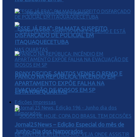
Futebol com Pedro Valentini
“ESSE JÁ ERA”: PM MATA SUSPEITO
DISFARÇADO DE POLICIAL EM
ITAQUAQUECETUBA
RONY DECIDE, SANTOS VENCE O REMO E
PÂNICO NA REPÚBLICA: INCÊNDIO EM
APARTAMENTO EXPÕE FALHA NA
EVACUAÇÃO DE IDOSOS EM SP
ESTÁ NAS QUARTAS
Edições Impressas
Jornal25News – Edição Especial do mês de
Junho-Dia dos Namorados