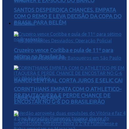
WAGNER E EX-SÓCIO DO BANCO
SANTOS DESPERDIÇA CHANCES, EMPATA
COM O REMO E LEVA DECISÃO DA COPA DO
BRASIL PARA BELÉM
Economia
Cruzeiro vence Coritiba e pula de 11º para
sétimo no Brasileirão
BANCO CENTRAL CORTA JUROS E SELIC CAI
CORINTHIANS EMPATA COM O ATHLETICO-
PR EM ITAQUERA E PERDE CHANCE DE
PARA 14% AO ANO
ENCOSTAR NO G-6 DO BRASILEIRÃO