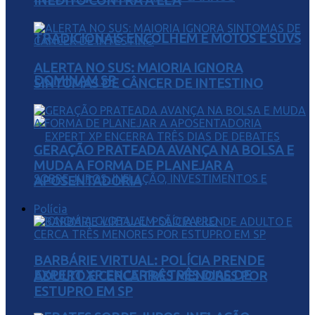
INÉDITO CONTRA A ELA
TRADICIONAIS ENCOLHEM E MOTOS E SUVS
ALERTA NO SUS: MAIORIA IGNORA
DOMINAM SP
SINTOMAS DE CÂNCER DE INTESTINO
GERAÇÃO PRATEADA AVANÇA NA BOLSA E
MUDA A FORMA DE PLANEJAR A
APOSENTADORIA
Polícia
BARBÁRIE VIRTUAL: POLÍCIA PRENDE
EXPERT XP ENCERRA TRÊS DIAS DE
ADULTO E CERCA TRÊS MENORES POR
ESTUPRO EM SP