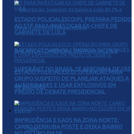
ESTADO POLICIALESCO:PL PREPARA PEDIDO
AO STF PARA INVESTIGAR EX-CHEFE DE
GABINETE DE LULA
BALANÇA COMERCIAL DISPARA 36,2% E
SUPERÁVIT DO BRASIL SE APROXIMA DE US$
ESTADO POLICIALESCO: OPERAÇÃO MIRA
GRUPO SUSPEITO DE PLANEJAR ATAQUES A
AUTORIDADES E USAR EXPLOSIVOS EM
49 BILHÕES
PRÉDIO DE DEBATE PRESIDENCIAL
Esporte
IMPRUDÊNCIA E KAOS NA ZONA NORTE:
CARRO DERRUBA POSTE E DEIXA BAIRRO
Tudo
NO ESCURO EM SP