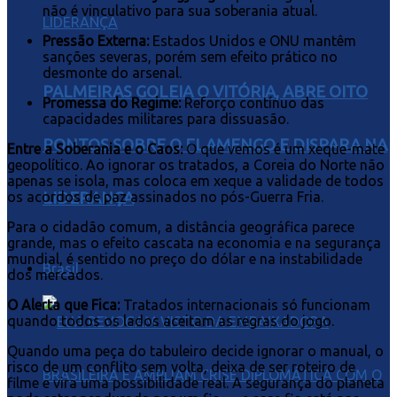
não é vinculativo para sua soberania atual.
Pressão Externa:
Estados Unidos e ONU mantêm
sanções severas, porém sem efeito prático no
desmonte do arsenal.
PALMEIRAS GOLEIA O VITÓRIA, ABRE OITO
Promessa do Regime:
Reforço contínuo das
capacidades militares para dissuasão.
PONTOS SOBRE O FLAMENGO E DISPARA NA
Entre a Soberania e o Caos:
O que vemos é um xeque-mate
geopolítico. Ao ignorar os tratados, a Coreia do Norte não
apenas se isola, mas coloca em xeque a validade de todos
LIDERANÇA
os acordos de paz assinados no pós-Guerra Fria.
Para o cidadão comum, a distância geográfica parece
grande, mas o efeito cascata na economia e na segurança
mundial, é sentido no preço do dólar e na instabilidade
Brasil
dos mercados.
O Alerta que Fica:
Tratados internacionais só funcionam
quando todos os lados aceitam as regras do jogo.
Quando uma peça do tabuleiro decide ignorar o manual, o
risco de um conflito sem volta, deixa de ser roteiro de
filme e vira uma possibilidade real. A segurança do planeta