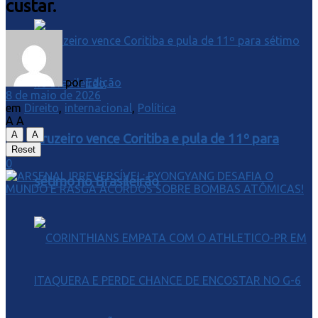
custar.
por
Edição
8 de maio de 2026
em
Direito
,
internacional
,
Política
A
A
A
A
Cruzeiro vence Coritiba e pula de 11º para
Reset
0
sétimo no Brasileirão