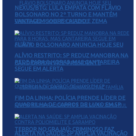
NEXUS/BTG: LULA EMPATA COM FLÁVIO
BOLSONARO NO 2º TURNO E MANTÉM
VANTAGEM SOBRE CAIADO E ZEMA
FLÁVIO BOLSONARO ANUNCIA HOJE SEU
ALÍVIO RESTRITO: SP REDUZ MANOBRA NA
REDE PARA 8 HORAS, MAS CANTAREIRA
CANDIDATO A VICE-PRESIDENTE
SEGUE EM ALERTA
FIM DA LINHA: POLÍCIA PRENDE LÍDER DE
QUADRILHA DE CARROS DE LUXO EM SP
TERROR NO GRAJAÚ: CRIMINOSO FAZ
ALERTA NA SAÚDE: SP AMPLIA VACINAÇÃO