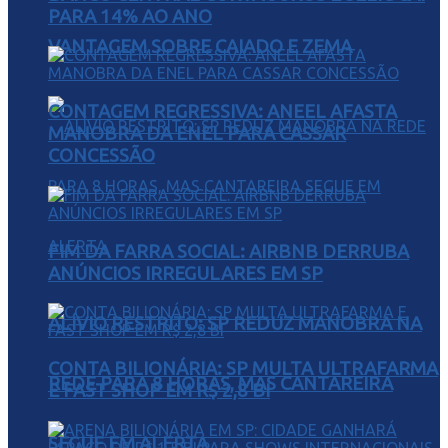
PARA 14% AO ANO
VANTAGEM SOBRE CAIADO E ZEMA
CONTAGEM REGRESSIVA: ANEEL AFASTA
MANOBRA DA ENEL PARA CASSAR
CONCESSÃO
FIM DA FARRA SOCIAL: AIRBNB DERRUBA
ANÚNCIOS IRREGULARES EM SP
ALÍVIO RESTRITO: SP REDUZ MANOBRA NA
CONTA BILIONÁRIA: SP MULTA ULTRAFARMA
REDE PARA 8 HORAS, MAS CANTAREIRA
E FAST SHOP EM R$ 2,8 BI
SEGUE EM ALERTA