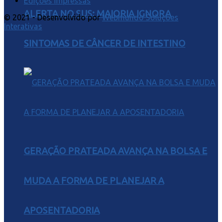
Edições Impressas
ALERTA NO SUS: MAIORIA IGNORA
© 2021 - Desenvolvido por
Webmundo Soluções
Interativas
SINTOMAS DE CÂNCER DE INTESTINO
GERAÇÃO PRATEADA AVANÇA NA BOLSA E
MUDA A FORMA DE PLANEJAR A
APOSENTADORIA