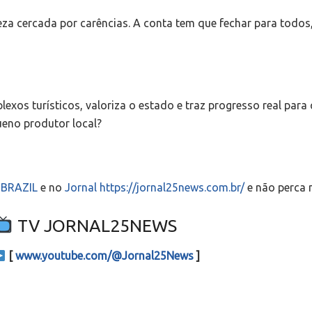
ueza cercada por carências. A conta tem que fechar para todos
exos turísticos, valoriza o estado e traz progresso real par
ueno produtor local?
S-BRAZIL
e no
Jornal https://jornal25news.com.br/
e não perca 
TV JORNAL25NEWS
[
www.youtube.com/@Jornal25News
]