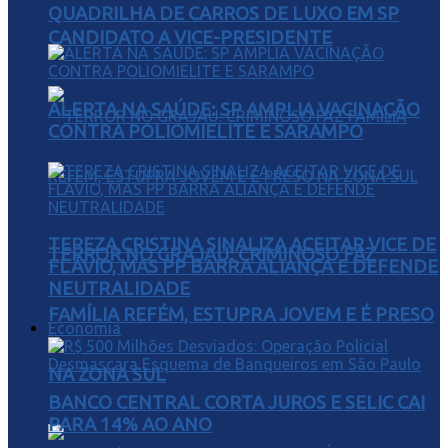
QUADRILHA DE CARROS DE LUXO EM SP
CANDIDATO A VICE-PRESIDENTE
ALERTA NA SAÚDE: SP AMPLIA VACINAÇÃO
CONTRA POLIOMIELITE E SARAMPO
TEREZA CRISTINA SINALIZA ACEITAR VICE DE
TERROR NO GRAJAÚ: CRIMINOSO FAZ
FLÁVIO, MAS PP BARRA ALIANÇA E DEFENDE
NEUTRALIDADE
FAMÍLIA REFÉM, ESTUPRA JOVEM E É PRESO
Economia
NA ZONA SUL
BANCO CENTRAL CORTA JUROS E SELIC CAI
PARA 14% AO ANO