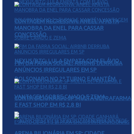
CONTAGEM REGRESSIVA: ANEEL AFASTA
MANOBRA DA ENEL PARA CASSAR
CONCESSÃO
NEXUS/BTG: LULA EMPATA COM FLÁVIO
FIM DA FARRA SOCIAL: AIRBNB DERRUBA
ANÚNCIOS IRREGULARES EM SP
BOLSONARO NO 2º TURNO E MANTÉM
VANTAGEM SOBRE CAIADO E ZEMA
CONTA BILIONÁRIA: SP MULTA ULTRAFARMA
E FAST SHOP EM R$ 2,8 BI
ARENA BILIONÁRIA EM SP: CIDADE