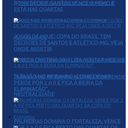
RONY DECIDE, SANTOS VENCE O REMO E
ESTÁ NAS QUARTAS
JOGOS DE HOJE: COPA DO BRASIL TEM
DECISÕES DE SANTOS E ATLÉTICO-MG; VEJA
ONDE ASSISTIR
TEREZA CRISTINA SINALIZA ACEITAR VICE DE
“APAGÃO NO BEIRA-RIO: CORINTHIANS
FLÁVIO, MAS PP BARRA ALIANÇA E DEFENDE
PERDE POR 2 A 0 E FICA À BEIRA DA
ELIMINAÇÃO”.
NEUTRALIDADE
Economia
PALMEIRAS DOMINA O FORTALEZA, VENCE
POR 3 A 0 E FICA PERTO DAS QUARTAS DA