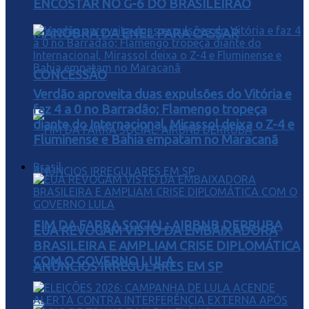
ENCOSTAR NO G-6 DO BRASILEIRÃO
MANOBRA DA ENEL PARA CASSAR
CONCESSÃO
Verdão aproveita duas expulsões do Vitória e
faz 4 a 0 no Barradão; Flamengo tropeça
diante do Internacional, Mirassol deixa o Z-4 e
Fluminense e Bahia empatam no Maracanã
Brasil
FIM DA FARRA SOCIAL: AIRBNB DERRUBA
EUA REVOGAM VISTO DA EMBAIXADORA
BRASILEIRA E AMPLIAM CRISE DIPLOMÁTICA
COM O GOVERNO LULA
ANÚNCIOS IRREGULARES EM SP