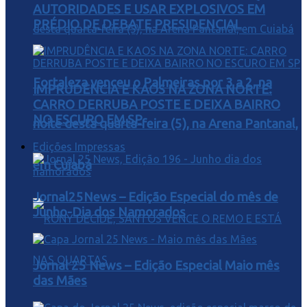
AUTORIDADES E USAR EXPLOSIVOS EM
PRÉDIO DE DEBATE PRESIDENCIAL
Fortaleza venceu o Palmeiras por 3 a 2, na
IMPRUDÊNCIA E KAOS NA ZONA NORTE:
CARRO DERRUBA POSTE E DEIXA BAIRRO
NO ESCURO EM SP
noite desta quarta-feira (5), na Arena Pantanal,
Edições Impressas
em Cuiabá
Jornal25News – Edição Especial do mês de
Junho-Dia dos Namorados
Jornal 25 News – Edição Especial Maio mês
das Mães