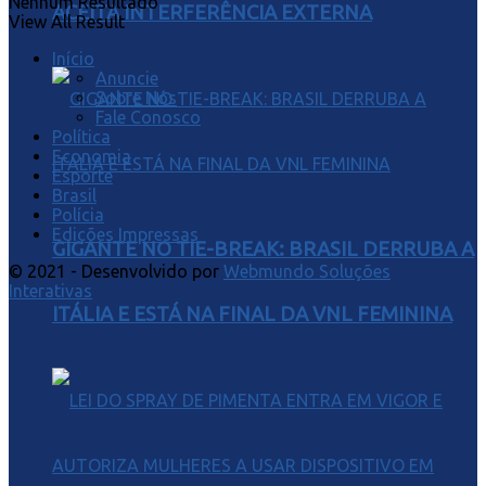
Nenhum Resultado
ACEITA INTERFERÊNCIA EXTERNA
View All Result
Início
Anuncie
Sobre Nós
Fale Conosco
Política
Economia
Esporte
Brasil
Polícia
Edições Impressas
GIGANTE NO TIE-BREAK: BRASIL DERRUBA A
© 2021 - Desenvolvido por
Webmundo Soluções
Interativas
ITÁLIA E ESTÁ NA FINAL DA VNL FEMININA