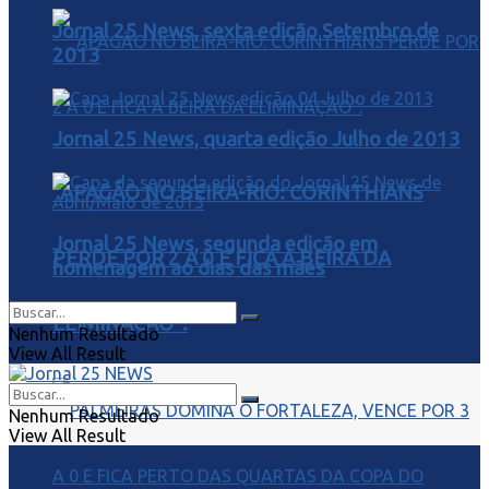
Jornal 25 News, sexta edição Setembro de
2013
Jornal 25 News, quarta edição Julho de 2013
“APAGÃO NO BEIRA-RIO: CORINTHIANS
Jornal 25 News, segunda edição em
PERDE POR 2 A 0 E FICA À BEIRA DA
homenagem ao dias das mães
ELIMINAÇÃO”.
Nenhum Resultado
View All Result
Nenhum Resultado
View All Result