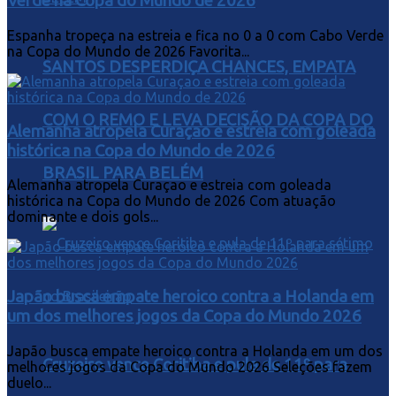
Verde na Copa do Mundo de 2026
Espanha tropeça na estreia e fica no 0 a 0 com Cabo Verde
na Copa do Mundo de 2026 Favorita...
SANTOS DESPERDIÇA CHANCES, EMPATA
COM O REMO E LEVA DECISÃO DA COPA DO
Alemanha atropela Curaçao e estreia com goleada
histórica na Copa do Mundo de 2026
BRASIL PARA BELÉM
Alemanha atropela Curaçao e estreia com goleada
histórica na Copa do Mundo de 2026 Com atuação
dominante e dois gols...
Japão busca empate heroico contra a Holanda em
um dos melhores jogos da Copa do Mundo 2026
Japão busca empate heroico contra a Holanda em um dos
Cruzeiro vence Coritiba e pula de 11º para
melhores jogos da Copa do Mundo 2026 Seleções fazem
duelo...