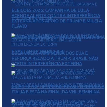
ELEIÇÕES 2026: CAMPANHA DE LULA
ACENDE ALERTA CONTRA INTERFERÊNCIA
EXTERNA APÓS APOIO DE TRUMP E MILEI A
FLÁVIO
CONTA BILIONÁRIA: SP MULTA ULTRAFARMA
E FAST SHOP EM R$ 2,8 BI
LULA VOLTA À IMPRENSA DOS EUA E
REFORÇA RECADO A TRUMP: BRASIL NÃO
ACEITA INTERFERÊNCIA EXTERNA
GIGANTE NO TIE-BREAK: BRASIL DERRUBA A
ITÁLIA E ESTÁ NA FINAL DA VNL FEMININA
ARENA BILIONÁRIA EM SP: CIDADE