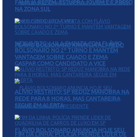
FAMÍLIA REFÉM, ESTUPRA JOVEM E É PRESO
NA ZONA SUL
NEXUS/BTG: LULA EMPATA COM FLÁVIO
FLÁVIO BOLSONARO ANUNCIA ALFREDO
BOLSONARO NO 2º TURNO E MANTÉM
VANTAGEM SOBRE CAIADO E ZEMA
GASPAR COMO CANDIDATO A VICE
ALÍVIO RESTRITO: SP REDUZ MANOBRA NA
REDE PARA 8 HORAS, MAS CANTAREIRA
SEGUE EM ALERTA
FLÁVIO BOLSONARO ANUNCIA HOJE SEU
FIM DA LINHA: POLÍCIA PRENDE LÍDER DE