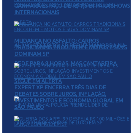
GANHARÁ ESPAÇO DE R$ 1,5 BI PARA SHOWS
INTERNACIONAIS
MUDANÇA NO ASFALTO: CARROS
ALÍVIO RESTRITO: SP REDUZ MANOBRA NA
TRADICIONAIS ENCOLHEM E MOTOS E SUVS
DOMINAM SP
REDE PARA 8 HORAS, MAS CANTAREIRA
SEGUE EM ALERTA
EXPERT XP ENCERRA TRÊS DIAS DE
DEBATES SOBRE JUROS, INFLAÇÃO,
INVESTIMENTOS E ECONOMIA GLOBAL EM
SÃO PAULO