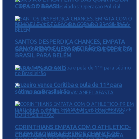
COPA DO BRASIL
SANTOS DESPERDIÇA CHANCES, EMPATA
COM O REMO E LEVA DECISÃO DA COPA DO
BANCO CENTRAL CORTA JUROS E SELIC CAI
BRASIL PARA BELÉM
PARA 14% AO ANO
Cruzeiro vence Coritiba e pula de 11º para
sétimo no Brasileirão
CORINTHIANS EMPATA COM O ATHLETICO-
PR EM ITAQUERA E PERDE CHANCE DE
CONTAGEM REGRESSIVA: ANEEL AFASTA