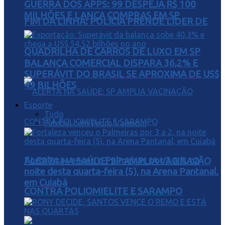
GUERRA DOS APPS: 99 DESPEJA R$ 100
MILHÕES E LANÇA COMPRAS EM SP
FIM DA LINHA: POLÍCIA PRENDE LÍDER DE
QUADRILHA DE CARROS DE LUXO EM SP
BALANÇA COMERCIAL DISPARA 36,2% E
SUPERÁVIT DO BRASIL SE APROXIMA DE US$
49 BILHÕES
Esporte
Tudo
Futebol com Pedro Valentini
Fortaleza venceu o Palmeiras por 3 a 2, na
ALERTA NA SAÚDE: SP AMPLIA VACINAÇÃO
noite desta quarta-feira (5), na Arena Pantanal,
em Cuiabá
CONTRA POLIOMIELITE E SARAMPO