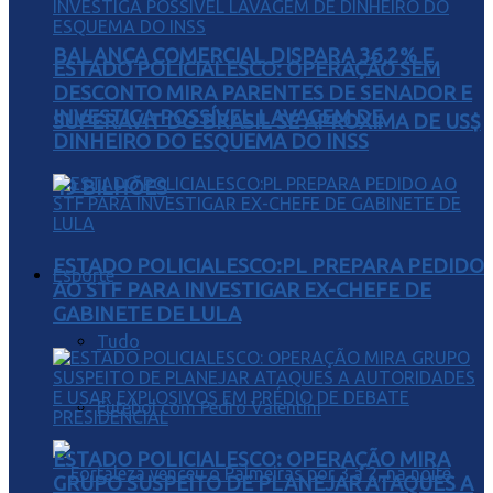
BALANÇA COMERCIAL DISPARA 36,2% E
ESTADO POLICIALESCO: OPERAÇÃO SEM
DESCONTO MIRA PARENTES DE SENADOR E
INVESTIGA POSSÍVEL LAVAGEM DE
SUPERÁVIT DO BRASIL SE APROXIMA DE US$
DINHEIRO DO ESQUEMA DO INSS
49 BILHÕES
ESTADO POLICIALESCO:PL PREPARA PEDIDO
Esporte
AO STF PARA INVESTIGAR EX-CHEFE DE
GABINETE DE LULA
Tudo
Futebol com Pedro Valentini
ESTADO POLICIALESCO: OPERAÇÃO MIRA
GRUPO SUSPEITO DE PLANEJAR ATAQUES A