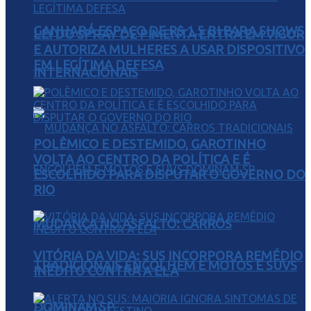
GANHARÁ ESPAÇO DE R$ 1,5 BI PARA SHOWS
LEI DO SPRAY DE PIMENTA ENTRA EM VIGOR
E AUTORIZA MULHERES A USAR DISPOSITIVO
EM LEGÍTIMA DEFESA
INTERNACIONAIS
POLÊMICO E DESTEMIDO, GAROTINHO
VOLTA AO CENTRO DA POLÍTICA E É
ESCOLHIDO PARA DISPUTAR O GOVERNO DO
RIO
MUDANÇA NO ASFALTO: CARROS
VITÓRIA DA VIDA: SUS INCORPORA REMÉDIO
TRADICIONAIS ENCOLHEM E MOTOS E SUVS
INÉDITO CONTRA A ELA
DOMINAM SP