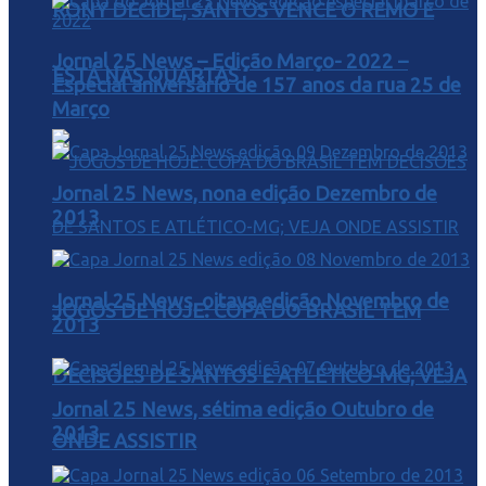
RONY DECIDE, SANTOS VENCE O REMO E
Jornal 25 News – Edição Março- 2022 –
ESTÁ NAS QUARTAS
Especial aniversário de 157 anos da rua 25 de
Março
Jornal 25 News, nona edição Dezembro de
2013
Jornal 25 News, oitava edição Novembro de
JOGOS DE HOJE: COPA DO BRASIL TEM
2013
DECISÕES DE SANTOS E ATLÉTICO-MG; VEJA
Jornal 25 News, sétima edição Outubro de
2013
ONDE ASSISTIR