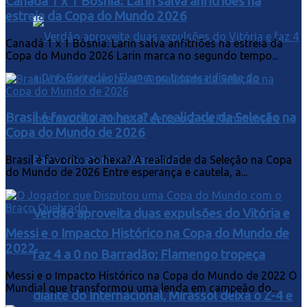
Canadá 1 x 1 Bósnia: Larin salva anfitriões na
estreia da Copa do Mundo 2026
Canadá 1 x 1 Bósnia: Larin salva anfitriões na estreia da
Copa do Mundo 2026 Larin marca no segundo tempo...
Brasil é favorito ao hexa? A realidade da Seleção na
Copa do Mundo de 2026
Brasil é favorito ao hexa? A realidade da Seleção na Copa
do Mundo de 2026 Entre esperança e cautela, a...
Verdão aproveita duas expulsões do Vitória e
Messi e o Impacto Histórico na Copa do Mundo de
2022
faz 4 a 0 no Barradão; Flamengo tropeça
Messi e o Impacto Histórico na Copa do Mundo de 2022 O
Mundial que transformou uma lenda em campeão do...
diante do Internacional, Mirassol deixa o Z-4 e