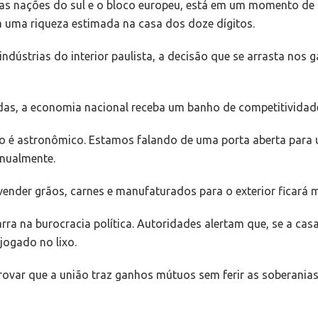
as nações do sul e o bloco europeu, está em um momento de 
 uma riqueza estimada na casa dos doze dígitos.
ndústrias do interior paulista, a decisão que se arrasta nos 
idas, a economia nacional receba um banho de competitividad
do é astronômico. Estamos falando de uma porta aberta par
anualmente.
e vender grãos, carnes e manufaturados para o exterior ficará 
a na burocracia política. Autoridades alertam que, se a casa 
jogado no lixo.
provar que a união traz ganhos mútuos sem ferir as soberanias