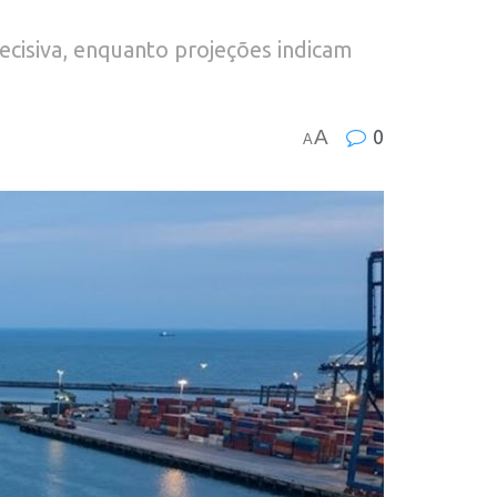
decisiva, enquanto projeções indicam
A
0
A