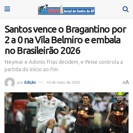
Santos vence o Bragantino por
2 a 0 na Vila Belmiro e embala
no Brasileirão 2026
Neymar e Adonís Frías decidem, e Peixe controla a
partida do início ao fim
A
por
Edição
10 de maio de 2026
A