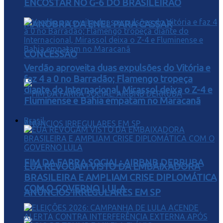
ENCOSTAR NO G-6 DO BRASILEIRÃO
MANOBRA DA ENEL PARA CASSAR
CONCESSÃO
Verdão aproveita duas expulsões do Vitória e
faz 4 a 0 no Barradão; Flamengo tropeça
diante do Internacional, Mirassol deixa o Z-4 e
Fluminense e Bahia empatam no Maracanã
Brasil
FIM DA FARRA SOCIAL: AIRBNB DERRUBA
EUA REVOGAM VISTO DA EMBAIXADORA
BRASILEIRA E AMPLIAM CRISE DIPLOMÁTICA
COM O GOVERNO LULA
ANÚNCIOS IRREGULARES EM SP