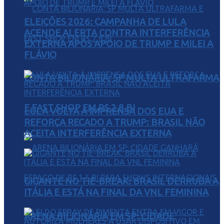
ELEIÇÕES 2026: CAMPANHA DE LULA
ACENDE ALERTA CONTRA INTERFERÊNCIA
EXTERNA APÓS APOIO DE TRUMP E MILEI A
FLÁVIO
CONTA BILIONÁRIA: SP MULTA ULTRAFARMA
E FAST SHOP EM R$ 2,8 BI
LULA VOLTA À IMPRENSA DOS EUA E
REFORÇA RECADO A TRUMP: BRASIL NÃO
ACEITA INTERFERÊNCIA EXTERNA
GIGANTE NO TIE-BREAK: BRASIL DERRUBA A
ITÁLIA E ESTÁ NA FINAL DA VNL FEMININA
ARENA BILIONÁRIA EM SP: CIDADE