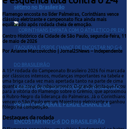
sétimo no Brasileirão
Flamengo encosta no líder Palmeiras, Corinthians vence
clássico eletrizante e campeonato fica ainda mais
equilibrado após rodada cheia de emoção.
Centro Histórico da Cidade de São Paulo, segunda-feira
, 11
de maio de 2026
Por Arianne Marcovicchio | Jornal25News – Independente
A 15ª rodada do Campeonato Brasileiro 2026 foi marcada
por clássicos intensos, mudanças importantes na tabela e
uma briga cada vez mais apertada tanto na parte de cima
quanto na zona de rebaixamento. O grande destaque ficou
CORINTHIANS EMPATA COM O ATHLETICO-
para a vitória do Flamengo sobre o Grêmio, que aproximou
o Rubro-Negro da liderança do Palmeiras. Já o Corinthians
venceu o São Paulo em um Majestoso eletrizante e ganhou
PR EM ITAQUERA E PERDE CHANCE DE
fôlego na competição.
Destaques da rodada
ENCOSTAR NO G-6 DO BRASILEIRÃO
O Flamengo conquistou uma vitória fundamental ao bater