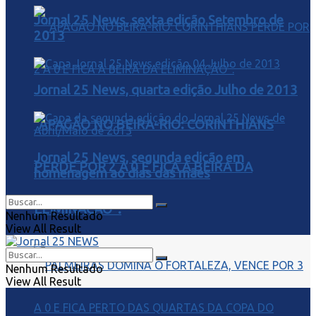
Jornal 25 News, sexta edição Setembro de
2013
Jornal 25 News, quarta edição Julho de 2013
“APAGÃO NO BEIRA-RIO: CORINTHIANS
Jornal 25 News, segunda edição em
PERDE POR 2 A 0 E FICA À BEIRA DA
homenagem ao dias das mães
ELIMINAÇÃO”.
Nenhum Resultado
View All Result
Nenhum Resultado
View All Result