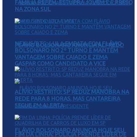
FAMÍLIA REFÉM, ESTUPRA JOVEM E É PRESO
NA ZONA SUL
NEXUS/BTG: LULA EMPATA COM FLÁVIO
FLÁVIO BOLSONARO ANUNCIA ALFREDO
BOLSONARO NO 2º TURNO E MANTÉM
VANTAGEM SOBRE CAIADO E ZEMA
GASPAR COMO CANDIDATO A VICE
ALÍVIO RESTRITO: SP REDUZ MANOBRA NA
REDE PARA 8 HORAS, MAS CANTAREIRA
SEGUE EM ALERTA
FLÁVIO BOLSONARO ANUNCIA HOJE SEU
FIM DA LINHA: POLÍCIA PRENDE LÍDER DE