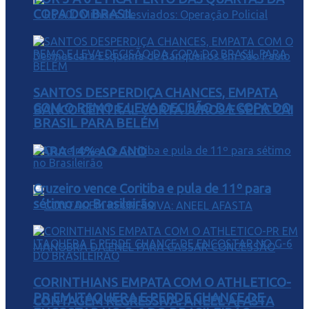
COPA DO BRASIL
SANTOS DESPERDIÇA CHANCES, EMPATA
COM O REMO E LEVA DECISÃO DA COPA DO
BANCO CENTRAL CORTA JUROS E SELIC CAI
BRASIL PARA BELÉM
PARA 14% AO ANO
Cruzeiro vence Coritiba e pula de 11º para
sétimo no Brasileirão
CORINTHIANS EMPATA COM O ATHLETICO-
PR EM ITAQUERA E PERDE CHANCE DE
CONTAGEM REGRESSIVA: ANEEL AFASTA