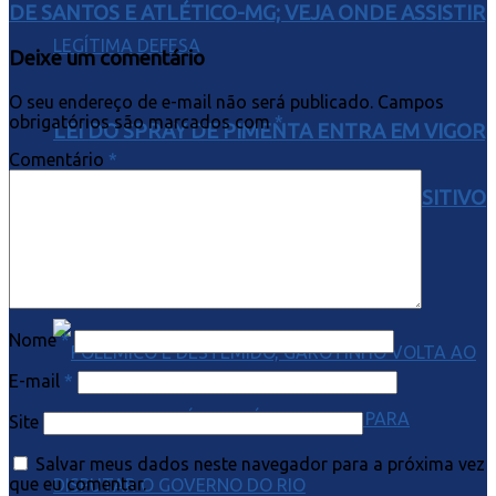
DE SANTOS E ATLÉTICO-MG; VEJA ONDE ASSISTIR
Deixe um comentário
O seu endereço de e-mail não será publicado.
Campos
obrigatórios são marcados com
*
LEI DO SPRAY DE PIMENTA ENTRA EM VIGOR
Comentário
*
E AUTORIZA MULHERES A USAR DISPOSITIVO
EM LEGÍTIMA DEFESA
Nome
*
E-mail
*
Site
Salvar meus dados neste navegador para a próxima vez
que eu comentar.