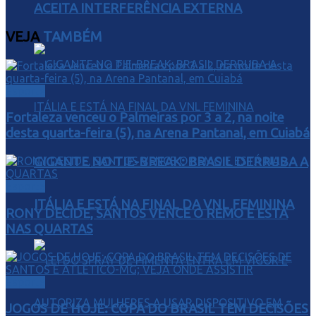
ACEITA INTERFERÊNCIA EXTERNA
VEJA
TAMBÉM
Esporte
Fortaleza venceu o Palmeiras por 3 a 2, na noite
desta quarta-feira (5), na Arena Pantanal, em Cuiabá
GIGANTE NO TIE-BREAK: BRASIL DERRUBA A
Esporte
ITÁLIA E ESTÁ NA FINAL DA VNL FEMININA
RONY DECIDE, SANTOS VENCE O REMO E ESTÁ
NAS QUARTAS
Esporte
JOGOS DE HOJE: COPA DO BRASIL TEM DECISÕES