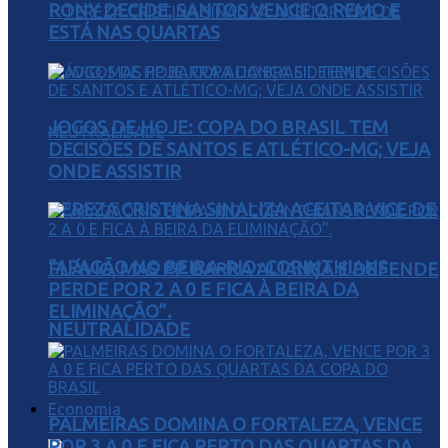
RONY DECIDE, SANTOS VENCE O REMO E
ESTÁ NAS QUARTAS
JOGOS DE HOJE: COPA DO BRASIL TEM
DECISÕES DE SANTOS E ATLÉTICO-MG; VEJA
ONDE ASSISTIR
TEREZA CRISTINA SINALIZA ACEITAR VICE DE
“APAGÃO NO BEIRA-RIO: CORINTHIANS
FLÁVIO, MAS PP BARRA ALIANÇA E DEFENDE
PERDE POR 2 A 0 E FICA À BEIRA DA
ELIMINAÇÃO”.
NEUTRALIDADE
Economia
PALMEIRAS DOMINA O FORTALEZA, VENCE
POR 3 A 0 E FICA PERTO DAS QUARTAS DA