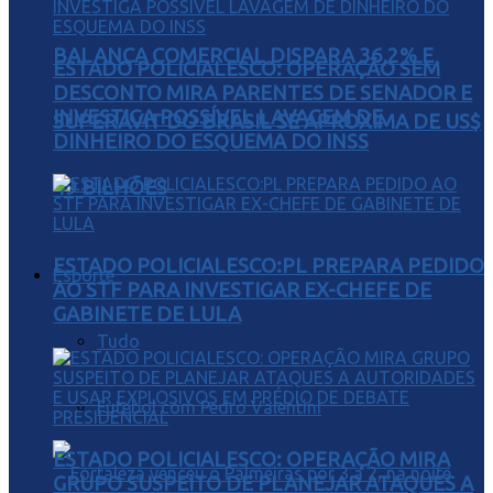
BALANÇA COMERCIAL DISPARA 36,2% E
ESTADO POLICIALESCO: OPERAÇÃO SEM
DESCONTO MIRA PARENTES DE SENADOR E
INVESTIGA POSSÍVEL LAVAGEM DE
SUPERÁVIT DO BRASIL SE APROXIMA DE US$
DINHEIRO DO ESQUEMA DO INSS
49 BILHÕES
ESTADO POLICIALESCO:PL PREPARA PEDIDO
Esporte
AO STF PARA INVESTIGAR EX-CHEFE DE
GABINETE DE LULA
Tudo
Futebol com Pedro Valentini
ESTADO POLICIALESCO: OPERAÇÃO MIRA
GRUPO SUSPEITO DE PLANEJAR ATAQUES A