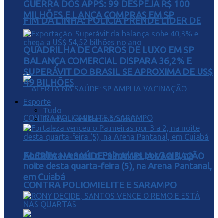
GUERRA DOS APPS: 99 DESPEJA R$ 100
MILHÕES E LANÇA COMPRAS EM SP
FIM DA LINHA: POLÍCIA PRENDE LÍDER DE
QUADRILHA DE CARROS DE LUXO EM SP
BALANÇA COMERCIAL DISPARA 36,2% E
SUPERÁVIT DO BRASIL SE APROXIMA DE US$
49 BILHÕES
Esporte
Tudo
Futebol com Pedro Valentini
Fortaleza venceu o Palmeiras por 3 a 2, na
ALERTA NA SAÚDE: SP AMPLIA VACINAÇÃO
noite desta quarta-feira (5), na Arena Pantanal,
em Cuiabá
CONTRA POLIOMIELITE E SARAMPO