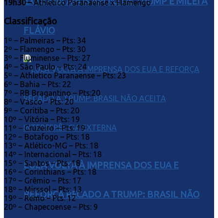
EXTERNA APÓS APOIO DE TRUMP E MILEI A
19h30 –
Athletico Paranaense x Flamengo
Classificação
FLÁVIO
1º – Palmeiras – Pts: 34
2º – Flamengo – Pts: 30
3º – Fluminense – Pts: 27
4º – São Paulo – Pts: 24
5º – Athletico Paranaense – Pts: 23
6º – Bahia – Pts: 22
7º – RB Bragantino – Pts:20
8º – Vasco – Pts: 20
9º – Coritiba – Pts: 20
10º – Vitória – Pts: 19
11º – Cruzeiro – Pts: 19
12º – Botafogo – Pts: 18
13º – Atlético-MG – Pts: 18
14º – Internacional – Pts: 18
15º – Santos – Pts: 18
LULA VOLTA À IMPRENSA DOS EUA E
16º – Corinthians – Pts: 18
17º – Grêmio – Pts: 17
18º – Mirssol – Pts: 13
REFORÇA RECADO A TRUMP: BRASIL NÃO
19º – Remo – Pts: 12
20º – Chapecoense – Pts: 9