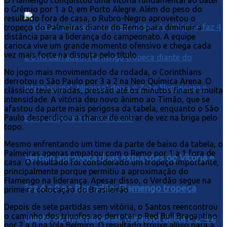
o Grêmio por 1 a 0, em Porto Alegre. Além do peso do
resultado fora de casa, o Rubro-Negro aproveitou o
tropeço do Palmeiras diante do Remo para diminuir a
distância para a liderança do campeonato. A equipe
carioca vive um grande momento ofensivo e chega cada
vez mais forte na disputa pelo título.
No jogo mais movimentado da rodada, o Corinthians
derrotou o São Paulo por 3 a 2 na Neo Química Arena. O
clássico teve viradas, pressão até os minutos finais e muita
intensidade. A vitória deu novo ânimo ao Timão, que se
afastou da parte mais perigosa da tabela, enquanto o São
Paulo desperdiçou a chance de entrar de vez na briga pelo
topo.
Mesmo enfrentando um time da parte de baixo da tabela, o
Palmeiras apenas empatou com o Remo por 1 a 1 fora de
Verdão aproveita duas expulsões do Vitória e
casa. O resultado foi considerado um tropeço importante,
principalmente porque permitiu a aproximação do
Flamengo na liderança. Apesar disso, o Verdão segue na
faz 4 a 0 no Barradão; Flamengo tropeça
primeira colocação do Brasileirão.
Depois de sete partidas sem vitória, o Santos reencontrou
o caminho dos triunfos ao derrotar o Red Bull Bragantino
diante do Internacional, Mirassol deixa o Z-4 e
por 2 a 0 na Vila Belmiro. O resultado trouxe alívio para a