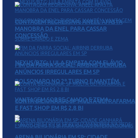
CONTAGEM REGRESSIVA: ANEEL AFASTA
MANOBRA DA ENEL PARA CASSAR
CONCESSÃO
NEXUS/BTG: LULA EMPATA COM FLÁVIO
FIM DA FARRA SOCIAL: AIRBNB DERRUBA
ANÚNCIOS IRREGULARES EM SP
BOLSONARO NO 2º TURNO E MANTÉM
VANTAGEM SOBRE CAIADO E ZEMA
CONTA BILIONÁRIA: SP MULTA ULTRAFARMA
E FAST SHOP EM R$ 2,8 BI
ARENA BILIONÁRIA EM SP: CIDADE