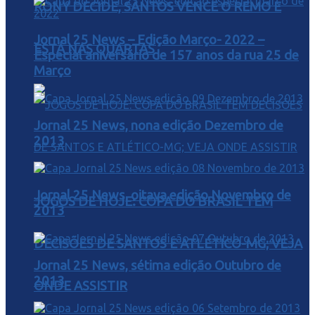
RONY DECIDE, SANTOS VENCE O REMO E
Jornal 25 News – Edição Março- 2022 –
ESTÁ NAS QUARTAS
Especial aniversário de 157 anos da rua 25 de
Março
Jornal 25 News, nona edição Dezembro de
2013
Jornal 25 News, oitava edição Novembro de
JOGOS DE HOJE: COPA DO BRASIL TEM
2013
DECISÕES DE SANTOS E ATLÉTICO-MG; VEJA
Jornal 25 News, sétima edição Outubro de
2013
ONDE ASSISTIR