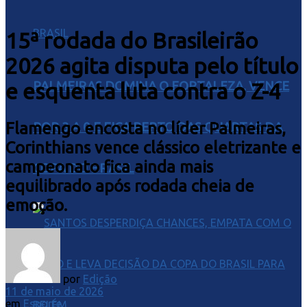
15ª rodada do Brasileirão
2026 agita disputa pelo título
e esquenta luta contra o Z-4
PALMEIRAS DOMINA O FORTALEZA, VENCE
Flamengo encosta no líder Palmeiras,
POR 3 A 0 E FICA PERTO DAS QUARTAS DA
Corinthians vence clássico eletrizante e
campeonato fica ainda mais
COPA DO BRASIL
equilibrado após rodada cheia de
emoção.
por
Edição
11 de maio de 2026
em
Esporte