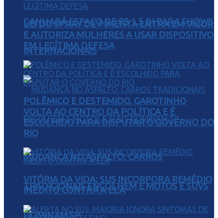
GANHARÁ ESPAÇO DE R$ 1,5 BI PARA SHOWS
LEI DO SPRAY DE PIMENTA ENTRA EM VIGOR
E AUTORIZA MULHERES A USAR DISPOSITIVO
EM LEGÍTIMA DEFESA
INTERNACIONAIS
POLÊMICO E DESTEMIDO, GAROTINHO
VOLTA AO CENTRO DA POLÍTICA E É
ESCOLHIDO PARA DISPUTAR O GOVERNO DO
RIO
MUDANÇA NO ASFALTO: CARROS
VITÓRIA DA VIDA: SUS INCORPORA REMÉDIO
TRADICIONAIS ENCOLHEM E MOTOS E SUVS
INÉDITO CONTRA A ELA
DOMINAM SP