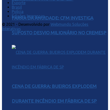
Esporte
Brasil
Polícia
Edições Impressas
FARRA DA ANUIDADE: CFM INVESTIGA
© 2021 - Desenvolvido por
Webmundo Soluções
Interativas
SUPOSTO DESVIO MILIONÁRIO NO CREMESP
CENA DE GUERRA: BUEIROS EXPLODEM
DURANTE INCÊNDIO EM FÁBRICA DE SP