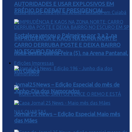
AUTORIDADES E USAR EXPLOSIVOS EM
PRÉDIO DE DEBATE PRESIDENCIAL
Fortaleza venceu o Palmeiras por 3 a 2, na
IMPRUDÊNCIA E KAOS NA ZONA NORTE:
CARRO DERRUBA POSTE E DEIXA BAIRRO
NO ESCURO EM SP
noite desta quarta-feira (5), na Arena Pantanal,
Edições Impressas
em Cuiabá
Jornal25News – Edição Especial do mês de
Junho-Dia dos Namorados
Jornal 25 News – Edição Especial Maio mês
das Mães