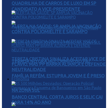
QUADRILHA DE CARROS DE LUXO EM SP
CANDIDATO A VICE-PRESIDENTE
ALERTA NA SAÚDE: SP AMPLIA VACINAÇÃO
CONTRA POLIOMIELITE E SARAMPO
TEREZA CRISTINA SINALIZA ACEITAR VICE DE
TERROR NO GRAJAÚ: CRIMINOSO FAZ
FLÁVIO, MAS PP BARRA ALIANÇA E DEFENDE
NEUTRALIDADE
FAMÍLIA REFÉM, ESTUPRA JOVEM E É PRESO
Economia
NA ZONA SUL
BANCO CENTRAL CORTA JUROS E SELIC CAI
PARA 14% AO ANO