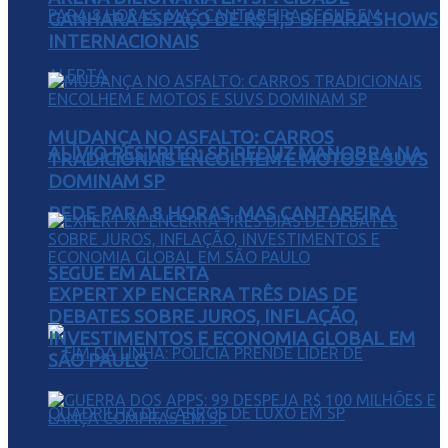
GANHARÁ ESPAÇO DE R$ 1,5 BI PARA SHOWS
INTERNACIONAIS
MUDANÇA NO ASFALTO: CARROS
ALÍVIO RESTRITO: SP REDUZ MANOBRA NA
TRADICIONAIS ENCOLHEM E MOTOS E SUVS
DOMINAM SP
REDE PARA 8 HORAS, MAS CANTAREIRA
SEGUE EM ALERTA
EXPERT XP ENCERRA TRÊS DIAS DE
DEBATES SOBRE JUROS, INFLAÇÃO,
INVESTIMENTOS E ECONOMIA GLOBAL EM
SÃO PAULO