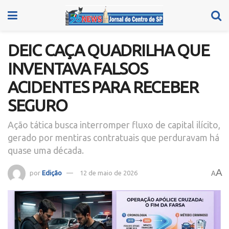
DEIC CAÇA QUADRILHA QUE
INVENTAVA FALSOS
ACIDENTES PARA RECEBER
SEGURO
Ação tática busca interromper fluxo de capital ilícito,
gerado por mentiras contratuais que perduravam há
quase uma década.
A
por
Edição
12 de maio de 2026
A