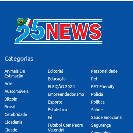
Categorias
Animais De
Editorial
Personalidade
Estimação
Educação
Pet
Arte
ELEIÇÃO 2024
PET Friendly
Auatomóveis
Empreendedorismo
Polícia
Bitcoin
Esporte
Política
Brasil
Estatistica
Saúde
Celebridade
Fé
Saúde Emocional
Cidadania
Futebol Com Pedro
Segurança
Cidade
Valentini