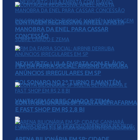
CONTAGEM REGRESSIVA: ANEEL AFASTA
MANOBRA DA ENEL PARA CASSAR
CONCESSÃO
NEXUS/BTG: LULA EMPATA COM FLÁVIO
FIM DA FARRA SOCIAL: AIRBNB DERRUBA
ANÚNCIOS IRREGULARES EM SP
BOLSONARO NO 2º TURNO E MANTÉM
VANTAGEM SOBRE CAIADO E ZEMA
CONTA BILIONÁRIA: SP MULTA ULTRAFARMA
E FAST SHOP EM R$ 2,8 BI
ARENA BILIONÁRIA EM SP: CIDADE