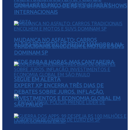
GANHARÁ ESPAÇO DE R$ 1,5 BI PARA SHOWS
INTERNACIONAIS
MUDANÇA NO ASFALTO: CARROS
ALÍVIO RESTRITO: SP REDUZ MANOBRA NA
TRADICIONAIS ENCOLHEM E MOTOS E SUVS
DOMINAM SP
REDE PARA 8 HORAS, MAS CANTAREIRA
SEGUE EM ALERTA
EXPERT XP ENCERRA TRÊS DIAS DE
DEBATES SOBRE JUROS, INFLAÇÃO,
INVESTIMENTOS E ECONOMIA GLOBAL EM
SÃO PAULO