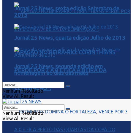
Jornal 25 News, sexta edição Setembro de
2013
Jornal 25 News, quarta edição Julho de 2013
“APAGÃO NO BEIRA-RIO: CORINTHIANS
Jornal 25 News, segunda edição em
PERDE POR 2 A 0 E FICA À BEIRA DA
homenagem ao dias das mães
ELIMINAÇÃO”.
Nenhum Resultado
View All Result
Nenhum Resultado
View All Result