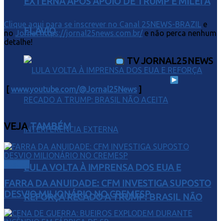
EXTERNA APÓS APOIO DE TRUMP E MILEI A
Clique aqui para se inscrever no Canal 25NEWS-BRAZIL
e
FLÁVIO
no
Jornal https://jornal25news.com.br/
e não perca nenhum
detalhe!
TV JORNAL25NEWS
[
www.youtube.com/@Jornal25News
]
VEJA
TAMBÉM
Justiça
LULA VOLTA À IMPRENSA DOS EUA E
FARRA DA ANUIDADE: CFM INVESTIGA SUPOSTO
DESVIO MILIONÁRIO NO CREMESP
REFORÇA RECADO A TRUMP: BRASIL NÃO