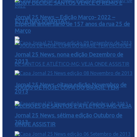
RONY DECIDE, SANTOS VENCE O REMO E
Jornal 25 News – Edição Março- 2022 –
ESTÁ NAS QUARTAS
Especial aniversário de 157 anos da rua 25 de
Março
Jornal 25 News, nona edição Dezembro de
2013
Jornal 25 News, oitava edição Novembro de
JOGOS DE HOJE: COPA DO BRASIL TEM
2013
DECISÕES DE SANTOS E ATLÉTICO-MG; VEJA
Jornal 25 News, sétima edição Outubro de
2013
ONDE ASSISTIR