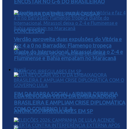
ENCOSTAR NO G-6 DO BRASILEIRÃO
MANOBRA DA ENEL PARA CASSAR
CONCESSÃO
Verdão aproveita duas expulsões do Vitória e
faz 4 a 0 no Barradão; Flamengo tropeça
diante do Internacional, Mirassol deixa o Z-4 e
Fluminense e Bahia empatam no Maracanã
Brasil
FIM DA FARRA SOCIAL: AIRBNB DERRUBA
EUA REVOGAM VISTO DA EMBAIXADORA
BRASILEIRA E AMPLIAM CRISE DIPLOMÁTICA
COM O GOVERNO LULA
ANÚNCIOS IRREGULARES EM SP