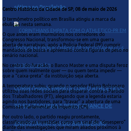
sétimo no Brasileirão
Centro Histórico da Cidade de SP, 08 de maio de 2026
O termômetro político em Brasília atingiu a marca da
ebulição nesta semana.
O que antes eram murmúrios nos corredores do
Congresso Nacional, transformou-se em uma guerra
aberta de narrativas, após a Polícia Federal (PF) cumprir
mandados de busca e apreensão contra figuras de peso no
cenário nacional.
No centro do furacão, o Banco Master e uma disputa feroz
sobre quem realmente quer — ou quem tenta impedir —
que a “caixa-preta” da instituição seja aberta.
A temperatura subiu, quando o senador Flávio Bolsonaro
CORINTHIANS EMPATA COM O ATHLETICO-
utilizou suas redes sociais para disparar contra o Partido
dos Trabalhadores (PT), alegando que a legenda estaria
agindo nos bastidores, para “travar” a abertura de uma
PR EM ITAQUERA E PERDE CHANCE DE
Comissão Parlamentar de Inquérito (CPI).
Por outro lado, o partido reagiu prontamente,
classificando as investidas como um sinal de “desespero”
ENCOSTAR NO G-6 DO BRASILEIRÃO
diante das investigações que miram aliados próximos à