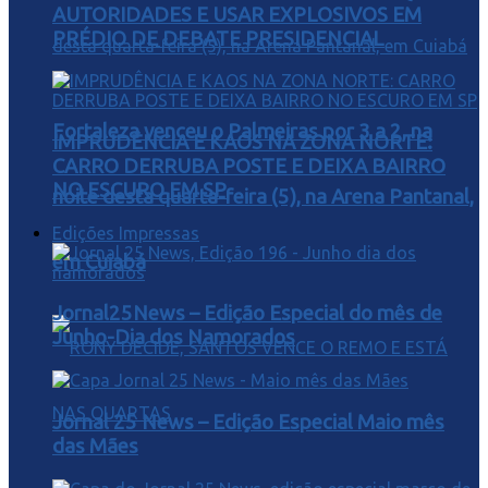
AUTORIDADES E USAR EXPLOSIVOS EM
PRÉDIO DE DEBATE PRESIDENCIAL
Fortaleza venceu o Palmeiras por 3 a 2, na
IMPRUDÊNCIA E KAOS NA ZONA NORTE:
CARRO DERRUBA POSTE E DEIXA BAIRRO
NO ESCURO EM SP
noite desta quarta-feira (5), na Arena Pantanal,
Edições Impressas
em Cuiabá
Jornal25News – Edição Especial do mês de
Junho-Dia dos Namorados
Jornal 25 News – Edição Especial Maio mês
das Mães