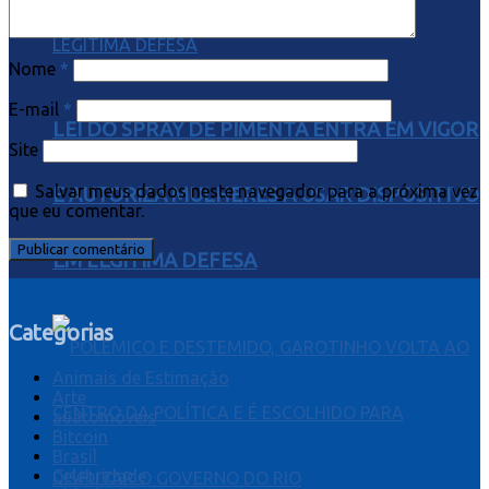
Nome
*
E-mail
*
LEI DO SPRAY DE PIMENTA ENTRA EM VIGOR
Site
Salvar meus dados neste navegador para a próxima vez
E AUTORIZA MULHERES A USAR DISPOSITIVO
que eu comentar.
EM LEGÍTIMA DEFESA
Categorias
Animais de Estimação
Arte
auatomóveis
Bitcoin
Brasil
Celebridade