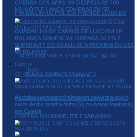
GUERRA DOS APPS: 99 DESPEJA R$ 100
MILHÕES E LANÇA COMPRAS EM SP
FIM DA LINHA: POLÍCIA PRENDE LÍDER DE
QUADRILHA DE CARROS DE LUXO EM SP
BALANÇA COMERCIAL DISPARA 36,2% E
SUPERÁVIT DO BRASIL SE APROXIMA DE US$
49 BILHÕES
Esporte
Tudo
Futebol com Pedro Valentini
Fortaleza venceu o Palmeiras por 3 a 2, na
ALERTA NA SAÚDE: SP AMPLIA VACINAÇÃO
noite desta quarta-feira (5), na Arena Pantanal,
em Cuiabá
CONTRA POLIOMIELITE E SARAMPO