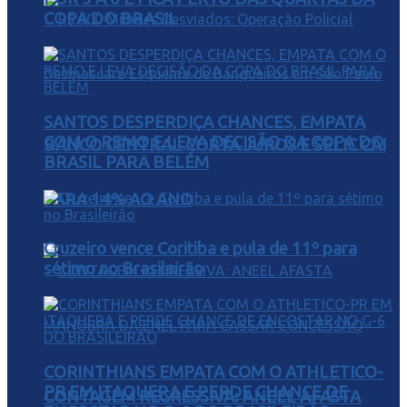
COPA DO BRASIL
SANTOS DESPERDIÇA CHANCES, EMPATA
COM O REMO E LEVA DECISÃO DA COPA DO
BANCO CENTRAL CORTA JUROS E SELIC CAI
BRASIL PARA BELÉM
PARA 14% AO ANO
Cruzeiro vence Coritiba e pula de 11º para
sétimo no Brasileirão
CORINTHIANS EMPATA COM O ATHLETICO-
PR EM ITAQUERA E PERDE CHANCE DE
CONTAGEM REGRESSIVA: ANEEL AFASTA