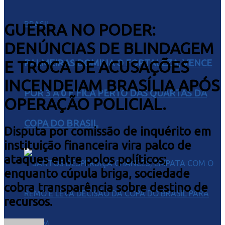
GUERRA NO PODER:
DENÚNCIAS DE BLINDAGEM
E TROCA DE ACUSAÇÕES
PALMEIRAS DOMINA O FORTALEZA, VENCE
INCENDEIAM BRASÍLIA APÓS
POR 3 A 0 E FICA PERTO DAS QUARTAS DA
OPERAÇÃO POLICIAL.
COPA DO BRASIL
Disputa por comissão de inquérito em
instituição financeira vira palco de
ataques entre polos políticos;
enquanto cúpula briga, sociedade
cobra transparência sobre destino de
recursos.