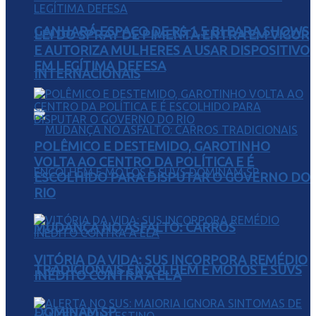
GANHARÁ ESPAÇO DE R$ 1,5 BI PARA SHOWS
LEI DO SPRAY DE PIMENTA ENTRA EM VIGOR
E AUTORIZA MULHERES A USAR DISPOSITIVO
EM LEGÍTIMA DEFESA
INTERNACIONAIS
POLÊMICO E DESTEMIDO, GAROTINHO
VOLTA AO CENTRO DA POLÍTICA E É
ESCOLHIDO PARA DISPUTAR O GOVERNO DO
RIO
MUDANÇA NO ASFALTO: CARROS
VITÓRIA DA VIDA: SUS INCORPORA REMÉDIO
TRADICIONAIS ENCOLHEM E MOTOS E SUVS
INÉDITO CONTRA A ELA
DOMINAM SP