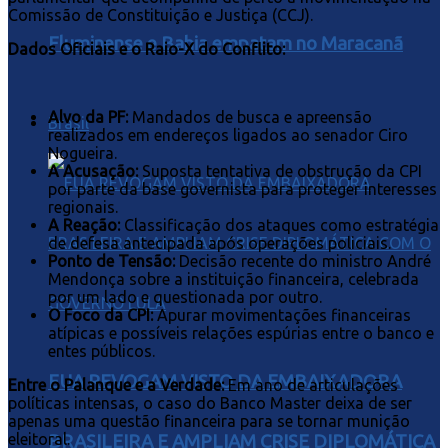
Comissão de Constituição e Justiça (CCJ).
Fluminense e Bahia empatam no Maracanã
Dados Oficiais e o Raio-X do Conflito:
Alvo da PF:
Mandados de busca e apreensão
Brasil
realizados em endereços ligados ao senador Ciro
Nogueira.
A Acusação:
Suposta tentativa de obstrução da CPI
por parte da base governista para proteger interesses
regionais.
A Reação:
Classificação dos ataques como estratégia
de defesa antecipada após operações policiais.
Ponto de Tensão:
Decisão recente do ministro André
Mendonça sobre a instituição financeira, celebrada
por um lado e questionada por outro.
O Foco da CPI:
Apurar movimentações financeiras
atípicas e possíveis relações espúrias entre o banco e
entes públicos.
EUA REVOGAM VISTO DA EMBAIXADORA
Entre o Palanque e a Verdade:
Em ano de articulações
políticas intensas, o caso do Banco Master deixa de ser
apenas uma questão financeira para se tornar munição
eleitoral.
BRASILEIRA E AMPLIAM CRISE DIPLOMÁTICA