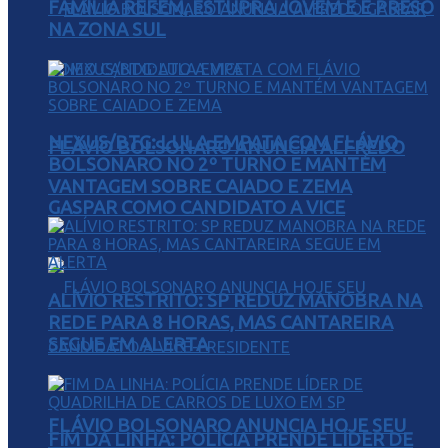
FAMÍLIA REFÉM, ESTUPRA JOVEM E É PRESO
NA ZONA SUL
NEXUS/BTG: LULA EMPATA COM FLÁVIO
FLÁVIO BOLSONARO ANUNCIA ALFREDO
BOLSONARO NO 2º TURNO E MANTÉM
VANTAGEM SOBRE CAIADO E ZEMA
GASPAR COMO CANDIDATO A VICE
ALÍVIO RESTRITO: SP REDUZ MANOBRA NA
REDE PARA 8 HORAS, MAS CANTAREIRA
SEGUE EM ALERTA
FLÁVIO BOLSONARO ANUNCIA HOJE SEU
FIM DA LINHA: POLÍCIA PRENDE LÍDER DE