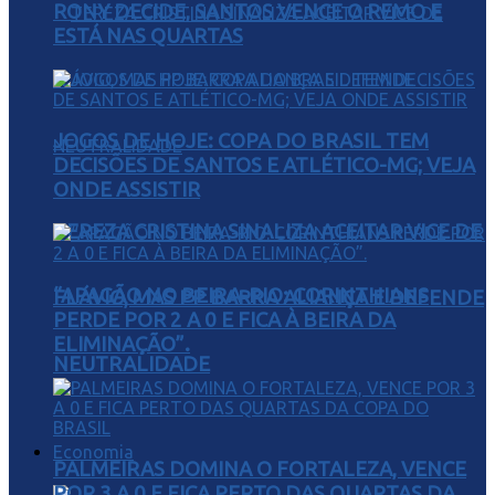
RONY DECIDE, SANTOS VENCE O REMO E
ESTÁ NAS QUARTAS
JOGOS DE HOJE: COPA DO BRASIL TEM
DECISÕES DE SANTOS E ATLÉTICO-MG; VEJA
ONDE ASSISTIR
TEREZA CRISTINA SINALIZA ACEITAR VICE DE
“APAGÃO NO BEIRA-RIO: CORINTHIANS
FLÁVIO, MAS PP BARRA ALIANÇA E DEFENDE
PERDE POR 2 A 0 E FICA À BEIRA DA
ELIMINAÇÃO”.
NEUTRALIDADE
Economia
PALMEIRAS DOMINA O FORTALEZA, VENCE
POR 3 A 0 E FICA PERTO DAS QUARTAS DA