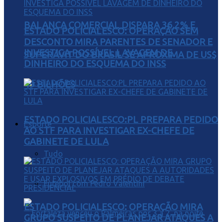
BALANÇA COMERCIAL DISPARA 36,2% E
ESTADO POLICIALESCO: OPERAÇÃO SEM
DESCONTO MIRA PARENTES DE SENADOR E
INVESTIGA POSSÍVEL LAVAGEM DE
SUPERÁVIT DO BRASIL SE APROXIMA DE US$
DINHEIRO DO ESQUEMA DO INSS
49 BILHÕES
ESTADO POLICIALESCO:PL PREPARA PEDIDO
Esporte
AO STF PARA INVESTIGAR EX-CHEFE DE
GABINETE DE LULA
Tudo
Futebol com Pedro Valentini
ESTADO POLICIALESCO: OPERAÇÃO MIRA
GRUPO SUSPEITO DE PLANEJAR ATAQUES A