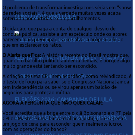
O problema de transformar investigações sérias em “show
de redes sociais”, é que a verdade muitas vezes acaba
COM O GOVERNO LULA
soterrada por curtidas e compartilhamentos.
O cidadão, que paga a conta de qualquer desvio de
conduta pública, assiste a um espetáculo onde os atores
parecem mais preocupados em salvar a própria pele do
que em esclarecer os fatos.
O Alerta que Fica:
A história recente do Brasil mostra que,
quando o barulho político aumenta demais, é porque algo
muito grande está tentando ser escondido.
A criação de uma CPI “sem acordão”, como reivindicado, é
o teste de fogo para saber se o Congresso Nacional ainda
tem independência ou se virou apenas um balcão de
negócios para proteção mútua.
ELEIÇÕES 2026: CAMPANHA DE LULA
AGORA A PERGUNTA QUE NÃO QUER CALAR:
Você acredita que a briga entre o clã Bolsonaro e o PT pela
ACENDE ALERTA CONTRA INTERFERÊNCIA
CPI do Master é uma busca real pela justiça, ou é apenas
um jogo de cena para esconder quem realmente lucrou
com as operações do banco?