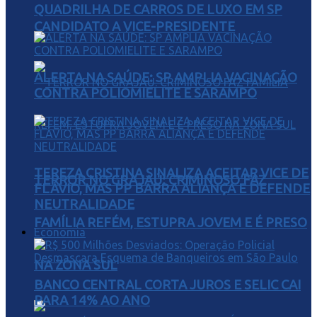
QUADRILHA DE CARROS DE LUXO EM SP
CANDIDATO A VICE-PRESIDENTE
ALERTA NA SAÚDE: SP AMPLIA VACINAÇÃO
CONTRA POLIOMIELITE E SARAMPO
TEREZA CRISTINA SINALIZA ACEITAR VICE DE
TERROR NO GRAJAÚ: CRIMINOSO FAZ
FLÁVIO, MAS PP BARRA ALIANÇA E DEFENDE
NEUTRALIDADE
FAMÍLIA REFÉM, ESTUPRA JOVEM E É PRESO
Economia
NA ZONA SUL
BANCO CENTRAL CORTA JUROS E SELIC CAI
PARA 14% AO ANO