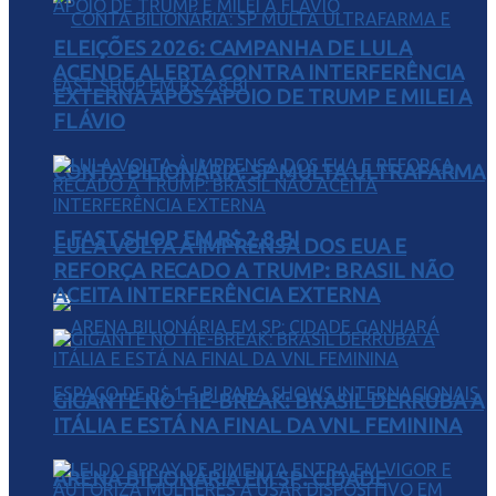
ELEIÇÕES 2026: CAMPANHA DE LULA
ACENDE ALERTA CONTRA INTERFERÊNCIA
EXTERNA APÓS APOIO DE TRUMP E MILEI A
FLÁVIO
CONTA BILIONÁRIA: SP MULTA ULTRAFARMA
E FAST SHOP EM R$ 2,8 BI
LULA VOLTA À IMPRENSA DOS EUA E
REFORÇA RECADO A TRUMP: BRASIL NÃO
ACEITA INTERFERÊNCIA EXTERNA
GIGANTE NO TIE-BREAK: BRASIL DERRUBA A
ITÁLIA E ESTÁ NA FINAL DA VNL FEMININA
ARENA BILIONÁRIA EM SP: CIDADE