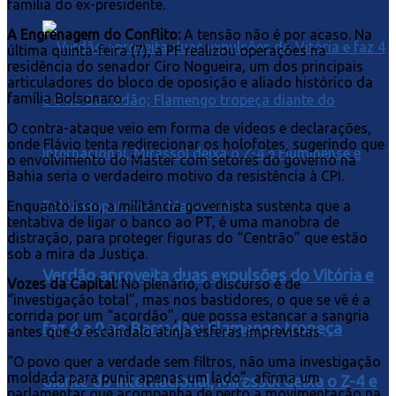
família do ex-presidente.
A Engrenagem do Conflito:
A tensão não é por acaso. Na
última quinta-feira (7), a PF realizou operações na
residência do senador Ciro Nogueira, um dos principais
articuladores do bloco de oposição e aliado histórico da
família Bolsonaro.
O contra-ataque veio em forma de vídeos e declarações,
onde Flávio tenta redirecionar os holofotes, sugerindo que
o envolvimento do Master com setores do governo na
Bahia seria o verdadeiro motivo da resistência à CPI.
Enquanto isso, a militância governista sustenta que a
tentativa de ligar o banco ao PT, é uma manobra de
distração, para proteger figuras do “Centrão” que estão
sob a mira da Justiça.
Verdão aproveita duas expulsões do Vitória e
Vozes da Capital:
No plenário, o discurso é de
“investigação total”, mas nos bastidores, o que se vê é a
corrida por um “acordão”, que possa estancar a sangria
faz 4 a 0 no Barradão; Flamengo tropeça
antes que o escândalo atinja esferas imprevistas.
“O povo quer a verdade sem filtros, não uma investigação
moldada para punir apenas um lado”, afirma um
diante do Internacional, Mirassol deixa o Z-4 e
parlamentar que acompanha de perto a movimentação na