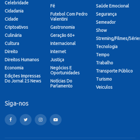
Celebridade
Fé
Saúde Emocional
Cidadania
Futebol Com Pedro
Segurança
Cidade
Valentini
Semeador
Criptoativos
Gastronomia
Show
Culinária
Geração 60+
Streming/Filmes/Série
Cultura
Internacional
Tecnologia
Direito
Internet
Tempo
Direitos Humanos
Justiça
Trabalho
Economia
Negócios E
Transporte Público
Oportunidades
Edições Impressas
Turismo
Do Jornal 25 News
Notícias Do
Parlamento
Veiculos
Siga-nos