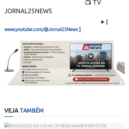
📺 TV
JORNAL25NEWS
▶️
[
www.youtube.com/@Jornal25News
]
VEJA
TAMBÉM