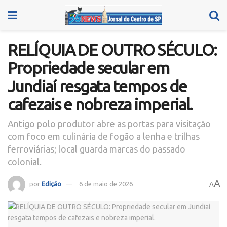
RELÍQUIA DE OUTRO SÉCULO:
Propriedade secular em
Jundiaí resgata tempos de
cafezais e nobreza imperial.
Antigo polo produtor abre as portas para visitação
com foco em culinária de fogão a lenha e trilhas
ferroviárias; local guarda marcas do passado
colonial.
A
por
Edição
6 de maio de 2026
A