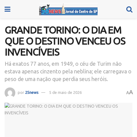
GRANDE TORINO: O DIA EM
QUE O DESTINO VENCEU OS
INVENCÍVEIS
Há exatos 77 anos, em 1949, o céu de Turim não
estava apenas cinzento pela neblina; ele carregava o
peso de uma nação que perdia seus heróis.
A
por
25news
5 de maio de 2026
A