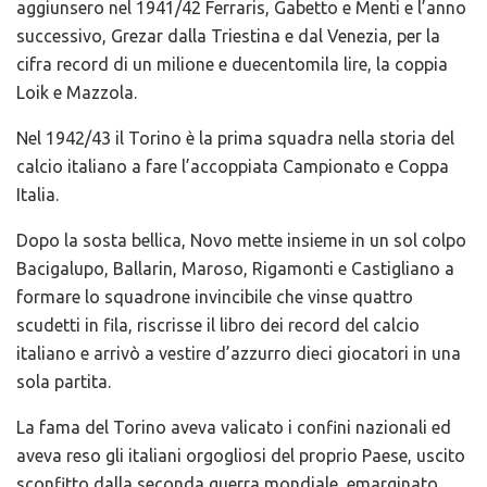
aggiunsero nel 1941/42 Ferraris, Gabetto e Menti e l’anno
successivo, Grezar dalla Triestina e dal Venezia, per la
cifra record di un milione e duecentomila lire, la coppia
Loik e Mazzola.
Nel 1942/43 il Torino è la prima squadra nella storia del
calcio italiano a fare l’accoppiata Campionato e Coppa
Italia.
Dopo la sosta bellica, Novo mette insieme in un sol colpo
Bacigalupo, Ballarin, Maroso, Rigamonti e Castigliano a
formare lo squadrone invincibile che vinse quattro
scudetti in fila, riscrisse il libro dei record del calcio
italiano e arrivò a vestire d’azzurro dieci giocatori in una
sola partita.
La fama del Torino aveva valicato i confini nazionali ed
aveva reso gli italiani orgogliosi del proprio Paese, uscito
sconfitto dalla seconda guerra mondiale, emarginato