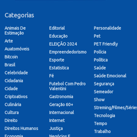
Categorias
Animais De
Editorial
Personalidade
Estimação
Educação
Pet
Arte
ELEIÇÃO 2024
PET Friendly
Auatomóveis
Empreendedorismo
Polícia
Bitcoin
Esporte
Política
Brasil
Estatistica
Saúde
Celebridade
Fé
Saúde Emocional
Cidadania
Futebol Com Pedro
Segurança
Cidade
Valentini
Semeador
Criptoativos
Gastronomia
Show
Culinária
Geração 60+
Streming/Filmes/Série
Cultura
Internacional
Tecnologia
Direito
Internet
Tempo
Direitos Humanos
Justiça
Trabalho
Economia
Negócios E