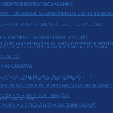
ONTRA POLIOMIELITE E SARAMPO
ÁVIT DO BRASIL SE APROXIMA DE US$ 49 BILHÕES
E FLÁVIO, MAS PP BARRA ALIANÇA E DEFENDE NEUT
 desta quarta-feira (5), na Arena Pantanal, em Cuiabá
Á NAS QUARTAS
ÕES DE SANTOS E ATLÉTICO-MG; VEJA ONDE ASSIST
PARA 14% AO ANO
POR 2 A 0 E FICA À BEIRA DA ELIMINAÇÃO”.