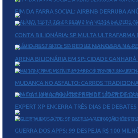
FIM DA FARRA SOCIAL: AIRBNB DERRUBA AN
CONTA BILIONÁRIA: SP MULTA ULTRAFARMA E 
ALÍVIO RESTRITO: SP REDUZ MANOBRA NA R
ARENA BILIONÁRIA EM SP: CIDADE GANHARÁ 
MUDANÇA NO ASFALTO: CARROS TRADICIONA
FIM DA LINHA: POLÍCIA PRENDE LÍDER DE Q
EXPERT XP ENCERRA TRÊS DIAS DE DEBATES
GUERRA DOS APPS: 99 DESPEJA R$ 100 MILH