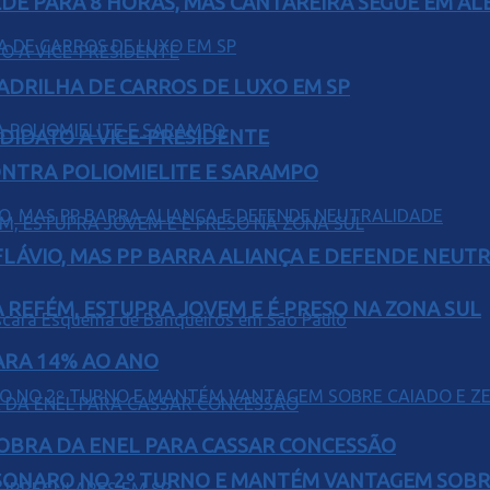
EDE PARA 8 HORAS, MAS CANTAREIRA SEGUE EM AL
UADRILHA DE CARROS DE LUXO EM SP
DIDATO A VICE-PRESIDENTE
ONTRA POLIOMIELITE E SARAMPO
E FLÁVIO, MAS PP BARRA ALIANÇA E DEFENDE NEUT
 REFÉM, ESTUPRA JOVEM E É PRESO NA ZONA SUL
PARA 14% AO ANO
OBRA DA ENEL PARA CASSAR CONCESSÃO
SONARO NO 2º TURNO E MANTÉM VANTAGEM SOBR