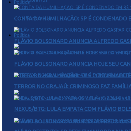
Sobre Nós
Política
Fale Conosco
CONTA DA HUMILHAÇÃO: SP É CONDENADO EM
Política
FLÁVIO BOLSONARO ANUNCIA ALFREDO GASP
FLÁVIO BOLSONARO ANUNCIA HOJE SEU CAN
CONTA DA HUMILHAÇÃO: SP É CONDENADO EM
TERROR NO GRAJAÚ: CRIMINOSO FAZ FAMÍLIA
NEXUS/BTG: LULA EMPATA COM FLÁVIO BOL
FLÁVIO BOLSONARO ANUNCIA ALFREDO GASP