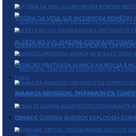
VITÓRIA DA VIDA: SUS INCORPORA REMÉDIO 
ALERTA NO SUS: MAIORIA IGNORA SINTOMAS
GUERRA DOS APPS: 99 DESPEJA R$ 100 MILH
GERAÇÃO PRATEADA AVANÇA NA BOLSA E M
Polícia
BALANÇA COMERCIAL DISPARA 36,2% E SUPER
FARRA DA ANUIDADE: CFM INVESTIGA SUPOS
Esporte
CENA DE GUERRA: BUEIROS EXPLODEM DURA
Tudo