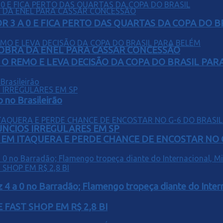
 3 A 0 E FICA PERTO DAS QUARTAS DA COPA DO B
OBRA DA ENEL PARA CASSAR CONCESSÃO
O REMO E LEVA DECISÃO DA COPA DO BRASIL PAR
o no Brasileirão
ÚNCIOS IRREGULARES EM SP
EM ITAQUERA E PERDE CHANCE DE ENCOSTAR NO 
z 4 a 0 no Barradão; Flamengo tropeça diante do Intern
FAST SHOP EM R$ 2,8 BI