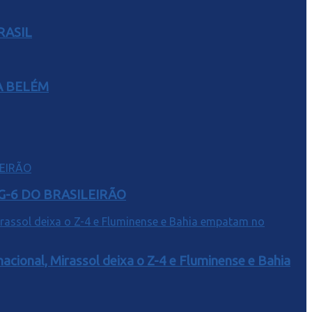
RASIL
A BELÉM
G-6 DO BRASILEIRÃO
acional, Mirassol deixa o Z-4 e Fluminense e Bahia