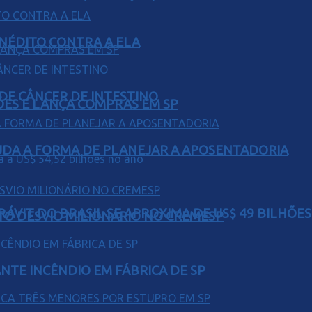
INÉDITO CONTRA A ELA
 DE CÂNCER DE INTESTINO
ÕES E LANÇA COMPRAS EM SP
UDA A FORMA DE PLANEJAR A APOSENTADORIA
ÁVIT DO BRASIL SE APROXIMA DE US$ 49 BILHÕES
TO DESVIO MILIONÁRIO NO CREMESP
NTE INCÊNDIO EM FÁBRICA DE SP