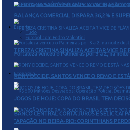
ALERTA NA SAÚDE: SP AMPLIA VACINAÇÃO C
BALANÇA COMERCIAL DISPARA 36,2% E SUPER
Esporte
Tudo
Futebol com Pedro Valentini
TEREZA CRISTINA SINALIZA ACEITAR VICE D
Fortaleza venceu o Palmeiras por 3 a 2, na noite
Economia
RONY DECIDE, SANTOS VENCE O REMO E EST
JOGOS DE HOJE: COPA DO BRASIL TEM DECIS
BANCO CENTRAL CORTA JUROS E SELIC CAI 
“APAGÃO NO BEIRA-RIO: CORINTHIANS PERDE 