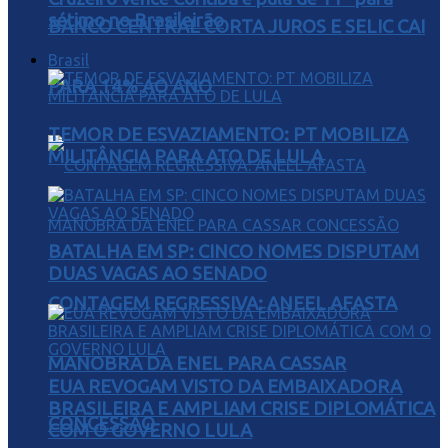
sétimo no Brasileirão
BANCO CENTRAL CORTA JUROS E SELIC CAI
Brasil
PARA 14% AO ANO
TEMOR DE ESVAZIAMENTO: PT MOBILIZA
MILITÂNCIA PARA ATO DE LULA
BATALHA EM SP: CINCO NOMES DISPUTAM
DUAS VAGAS AO SENADO
CONTAGEM REGRESSIVA: ANEEL AFASTA
MANOBRA DA ENEL PARA CASSAR
EUA REVOGAM VISTO DA EMBAIXADORA
BRASILEIRA E AMPLIAM CRISE DIPLOMÁTICA
CONCESSÃO
COM O GOVERNO LULA