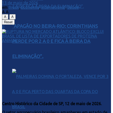
13 de maio de 2026
em
Brasil
,
Economia
,
internacional
,
Saúde
A
A
A
A
Reset
“APAGÃO NO BEIRA-RIO: CORINTHIANS
0
PERDE POR 2 A 0 E FICA À BEIRA DA
ELIMINAÇÃO”.
Centro Histórico da Cidade de SP, 12 de maio de 2026.
O setor agropecuário brasileiro amanheceu em estado de