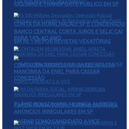
CICLISMO E TRANSPORTE PÚBLICO EM SP
CONTA DA HUMILHAÇÃO: SP É CONDENADO
BANCO CENTRAL CORTA JUROS E SELIC CAI
PARA 14% AO ANO
EM R$ 1 MI POR REVISTAS VEXATÓRIAS
CONTAGEM REGRESSIVA: ANEEL AFASTA
MANOBRA DA ENEL PARA CASSAR
CONCESSÃO
FLÁVIO BOLSONARO ANUNCIA ALFREDO
FIM DA FARRA SOCIAL: AIRBNB DERRUBA
ANÚNCIOS IRREGULARES EM SP
GASPAR COMO CANDIDATO A VICE