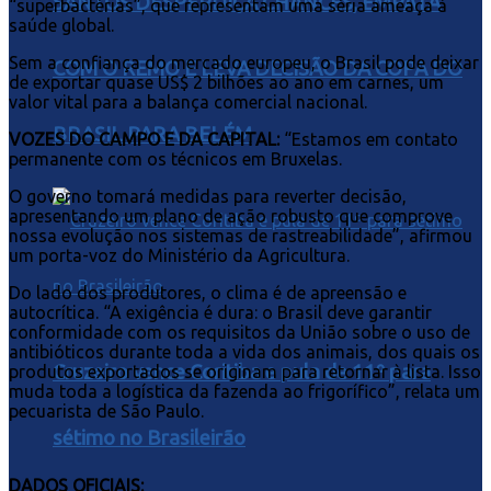
SANTOS DESPERDIÇA CHANCES, EMPATA
“superbactérias”, que representam uma séria ameaça à
saúde global.
Sem a confiança do mercado europeu, o Brasil pode deixar
COM O REMO E LEVA DECISÃO DA COPA DO
de exportar quase US$ 2 bilhões ao ano em carnes, um
valor vital para a balança comercial nacional.
BRASIL PARA BELÉM
VOZES DO CAMPO E DA CAPITAL:
“Estamos em contato
permanente com os técnicos em Bruxelas.
O governo tomará medidas para reverter decisão,
apresentando um plano de ação robusto que comprove
nossa evolução nos sistemas de rastreabilidade”, afirmou
um porta-voz do Ministério da Agricultura.
Do lado dos produtores, o clima é de apreensão e
autocrítica. “A exigência é dura: o Brasil deve garantir
conformidade com os requisitos da União sobre o uso de
antibióticos durante toda a vida dos animais, dos quais os
Cruzeiro vence Coritiba e pula de 11º para
produtos exportados se originam para retornar à lista. Isso
muda toda a logística da fazenda ao frigorífico”, relata um
pecuarista de São Paulo.
sétimo no Brasileirão
DADOS OFICIAIS: