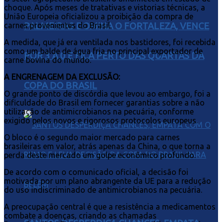
choque. Após meses de tratativas e vistorias técnicas, a
União Europeia oficializou a proibição da compra de
PALMEIRAS DOMINA O FORTALEZA, VENCE
carnes provenientes do Brasil.
A medida, que já era ventilada nos bastidores, foi recebida
como um balde de água fria no principal exportador de
POR 3 A 0 E FICA PERTO DAS QUARTAS DA
carne bovina do mundo.
A ENGRENAGEM DA EXCLUSÃO:
COPA DO BRASIL
O grande ponto de discórdia que levou ao embargo, foi a
dificuldade do Brasil em fornecer garantias sobre a não
utilização de antimicrobianos na pecuária, conforme
exigido pelos novos e rigorosos protocolos europeus.
O bloco é o segundo maior mercado para carnes
brasileiras em valor, atrás apenas da China, o que torna a
perda deste mercado um golpe econômico profundo.
De acordo com o comunicado oficial, a decisão foi
motivada por um plano abrangente da UE para a redução
do uso indiscriminado de antimicrobianos na pecuária.
A preocupação central é que a resistência a medicamentos
combate a doenças, criando as chamadas