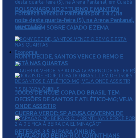
BOLSONARO NO 2º TURNO E MANTÉM
Fortaleza venceu o Palmeiras por 3 a 2, na
noite desta quarta-feira (5), na Arena Pantanal,
em Cuiabá
VANTAGEM SOBRE CAIADO E ZEMA
Economia
RONY DECIDE, SANTOS VENCE O REMO E
ESTÁ NAS QUARTAS
JOGOS DE HOJE: COPA DO BRASIL TEM
DECISÕES DE SANTOS E ATLÉTICO-MG; VEJA
ONDE ASSISTIR
GUERRA VERDE: SP ACUSA GOVERNO DE
RETER R$ 3,5 BI PARA ÔNIBUS
“APAGÃO NO BEIRA-RIO: CORINTHIANS