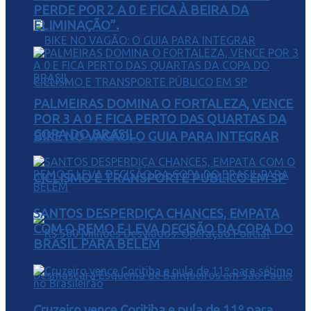
PERDE POR 2 A 0 E FICA À BEIRA DA
ELIMINAÇÃO”.
PALMEIRAS DOMINA O FORTALEZA, VENCE
POR 3 A 0 E FICA PERTO DAS QUARTAS DA
COPA DO BRASIL
BIKE NO VAGÃO: O GUIA PARA INTEGRAR
CICLISMO E TRANSPORTE PÚBLICO EM SP
SANTOS DESPERDIÇA CHANCES, EMPATA
COM O REMO E LEVA DECISÃO DA COPA DO
BRASIL PARA BELÉM
Cruzeiro vence Coritiba e pula de 11º para