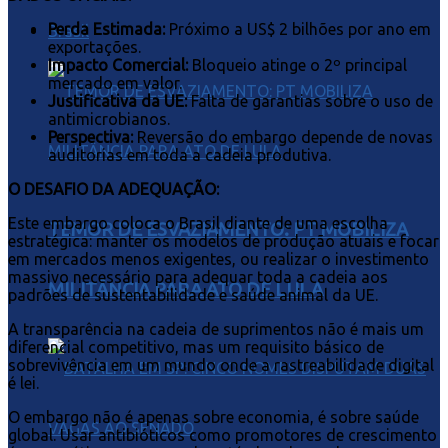
Perda Estimada:
Próximo a US$ 2 bilhões por ano em
Brasil
exportações.
Impacto Comercial:
Bloqueio atinge o 2º principal
mercado em valor.
Justificativa da UE:
Falta de garantias sobre o uso de
antimicrobianos.
Perspectiva:
Reversão do embargo depende de novas
auditorias em toda a cadeia produtiva.
O DESAFIO DA ADEQUAÇÃO:
Este embargo coloca o Brasil diante de uma escolha
TEMOR DE ESVAZIAMENTO: PT MOBILIZA
estratégica: manter os modelos de produção atuais e focar
em mercados menos exigentes, ou realizar o investimento
massivo necessário para adequar toda a cadeia aos
MILITÂNCIA PARA ATO DE LULA
padrões de sustentabilidade e saúde animal da UE.
A transparência na cadeia de suprimentos não é mais um
diferencial competitivo, mas um requisito básico de
sobrevivência em um mundo onde a rastreabilidade digital
é lei.
O embargo não é apenas sobre economia, é sobre saúde
global. Usar antibióticos como promotores de crescimento