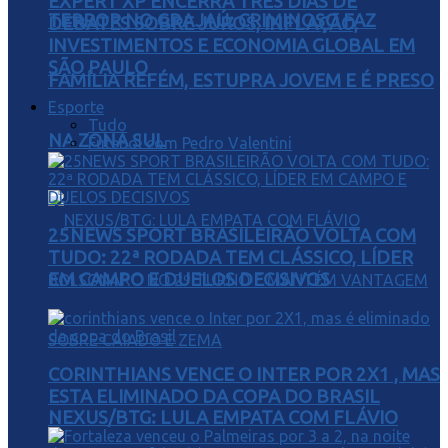
EXPERT XP ENCERRA TRÊS DIAS DE
TERROR NO GRAJAÚ: CRIMINOSO FAZ
DEBATES SOBRE JUROS, INFLAÇÃO,
INVESTIMENTOS E ECONOMIA GLOBAL EM
SÃO PAULO
FAMÍLIA REFÉM, ESTUPRA JOVEM E É PRESO
Esporte
Tudo
NA ZONA SUL
Futebol com Pedro Valentini
25NEWS SPORT BRASILEIRÃO VOLTA COM
TUDO: 22ª RODADA TEM CLÁSSICO, LÍDER
EM CAMPO E DUELOS DECISIVOS
CORINTHIANS VENCE O INTER POR 2X1 , MAS
ESTA ELIMINADO DA COPA DO BRASIL
NEXUS/BTG: LULA EMPATA COM FLÁVIO