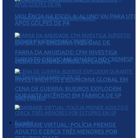
VIOLÊNCIA NA ESCOLA: ALUNO VAI PARA UTI
APÓS GOLPES DE PÁ
EXPERT XP ENCERRA TRÊS DIAS DE
FARRA DA ANUIDADE: CFM INVESTIGA
SUPOSTO DESVIO MILIONÁRIO NO CREMESP
DEBATES SOBRE JUROS, INFLAÇÃO,
INVESTIMENTOS E ECONOMIA GLOBAL EM
CENA DE GUERRA: BUEIROS EXPLODEM
DURANTE INCÊNDIO EM FÁBRICA DE SP
SÃO PAULO
Esporte
BARBÁRIE VIRTUAL: POLÍCIA PRENDE
ADULTO E CERCA TRÊS MENORES POR