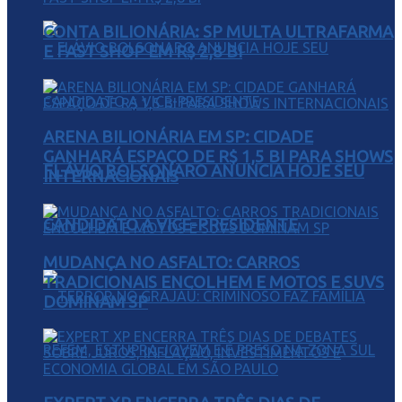
CONTA BILIONÁRIA: SP MULTA ULTRAFARMA
E FAST SHOP EM R$ 2,8 BI
ARENA BILIONÁRIA EM SP: CIDADE
GANHARÁ ESPAÇO DE R$ 1,5 BI PARA SHOWS
FLÁVIO BOLSONARO ANUNCIA HOJE SEU
INTERNACIONAIS
CANDIDATO A VICE-PRESIDENTE
MUDANÇA NO ASFALTO: CARROS
TRADICIONAIS ENCOLHEM E MOTOS E SUVS
DOMINAM SP