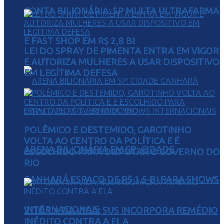
CONTA BILIONÁRIA: SP MULTA ULTRAFARMA
E FAST SHOP EM R$ 2,8 BI
LEI DO SPRAY DE PIMENTA ENTRA EM VIGOR
E AUTORIZA MULHERES A USAR DISPOSITIVO
EM LEGÍTIMA DEFESA
POLÊMICO E DESTEMIDO, GAROTINHO
VOLTA AO CENTRO DA POLÍTICA E É
ARENA BILIONÁRIA EM SP: CIDADE
ESCOLHIDO PARA DISPUTAR O GOVERNO DO
RIO
GANHARÁ ESPAÇO DE R$ 1,5 BI PARA SHOWS
INTERNACIONAIS
VITÓRIA DA VIDA: SUS INCORPORA REMÉDIO
INÉDITO CONTRA A ELA