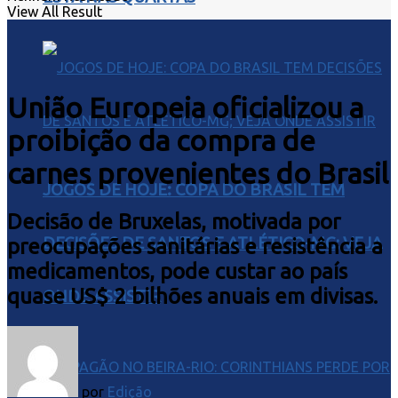
View All Result
União Europeia oficializou a
proibição da compra de
carnes provenientes do Brasil
JOGOS DE HOJE: COPA DO BRASIL TEM
Decisão de Bruxelas, motivada por
DECISÕES DE SANTOS E ATLÉTICO-MG; VEJA
preocupações sanitárias e resistência a
medicamentos, pode custar ao país
quase US$ 2 bilhões anuais em divisas.
ONDE ASSISTIR
por
Edição