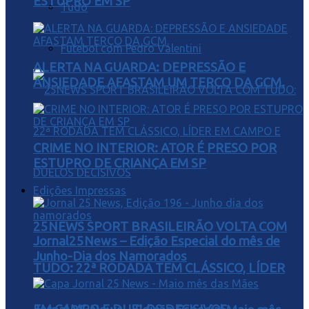
ESTUPRO EM SP
Tudo
Futebol com Pedro Valentini
ALERTA NA GUARDA: DEPRESSÃO E
ANSIEDADE AFASTAM UM TERÇO DA GCM.
CRIME NO INTERIOR: ATOR É PRESO POR
ESTUPRO DE CRIANÇA EM SP
Edições Impressas
25NEWS SPORT BRASILEIRÃO VOLTA COM
Jornal25News – Edição Especial do mês de
Junho-Dia dos Namorados
TUDO: 22ª RODADA TEM CLÁSSICO, LÍDER