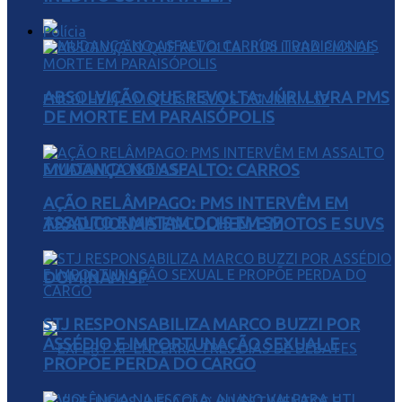
Polícia
ABSOLVIÇÃO QUE REVOLTA: JÚRI LIVRA PMS
DE MORTE EM PARAISÓPOLIS
MUDANÇA NO ASFALTO: CARROS
AÇÃO RELÂMPAGO: PMS INTERVÊM EM
ASSALTO E MATAM DOIS EM SP
TRADICIONAIS ENCOLHEM E MOTOS E SUVS
DOMINAM SP
STJ RESPONSABILIZA MARCO BUZZI POR
ASSÉDIO E IMPORTUNAÇÃO SEXUAL E
PROPÕE PERDA DO CARGO