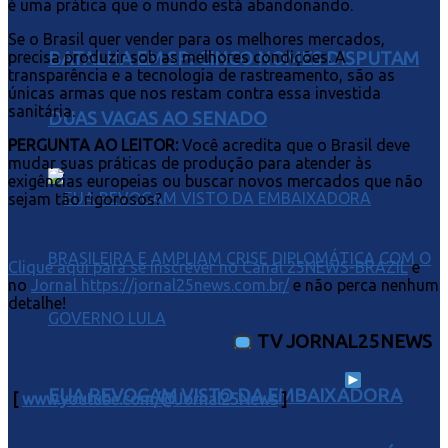
é uma prática que o mundo está abandonando.
Se o Brasil quer vender para os melhores mercados,
BATALHA EM SP: CINCO NOMES DISPUTAM
precisa produzir sob as melhores condições. A
transparência e a tecnologia de rastreamento, são as
únicas armas que nos restam contra essa investida
sanitária.
DUAS VAGAS AO SENADO
PERGUNTA AO LEITOR:
Você acredita que o Brasil deve
mudar suas práticas de produção para atender às
exigências europeias ou buscar novos mercados que não
sejam tão rigorosos?
Clique aqui para se inscrever no Canal 25NEWS-BRAZIL
e
no
Jornal https://jornal25news.com.br/
e não perca nenhum
detalhe!
TV JORNAL25NEWS
EUA REVOGAM VISTO DA EMBAIXADORA
[
www.youtube.com/@Jornal25News
]