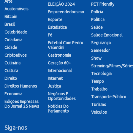
Arte
ELEIÇÃO 2024
PET Friendly
Auatomóveis
Empreendedorismo
Polícia
Bitcoin
Esporte
Política
Brasil
Estatistica
Saúde
Celebridade
Fé
Saúde Emocional
Cidadania
Futebol Com Pedro
Segurança
Cidade
Valentini
Semeador
Criptoativos
Gastronomia
Show
Culinária
Geração 60+
Streming/Filmes/Série
Cultura
Internacional
Tecnologia
Direito
Internet
Tempo
Direitos Humanos
Justiça
Trabalho
Economia
Negócios E
Transporte Público
Oportunidades
Edições Impressas
Turismo
Do Jornal 25 News
Notícias Do
Parlamento
Veiculos
Siga-nos