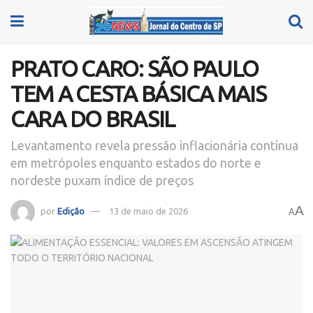
PRATO CARO: SÃO PAULO
TEM A CESTA BÁSICA MAIS
CARA DO BRASIL
Levantamento revela pressão inflacionária contínua
em metrópoles enquanto estados do norte e
nordeste puxam índice de preços
A
por
Edição
13 de maio de 2026
A