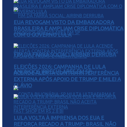
EUA REVOGAM VISTO DA EMBAIXADORA
BRASILEIRA E AMPLIAM CRISE DIPLOMÁTICA
COM O GOVERNO LULA
FIM DA FARRA SOCIAL: AIRBNB DERRUBA
ELEIÇÕES 2026: CAMPANHA DE LULA
ANÚNCIOS IRREGULARES EM SP
ACENDE ALERTA CONTRA INTERFERÊNCIA
EXTERNA APÓS APOIO DE TRUMP E MILEI A
FLÁVIO
LULA VOLTA À IMPRENSA DOS EUA E
REFORÇA RECADO A TRUMP: BRASIL NÃO