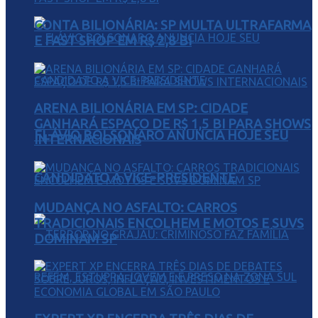
CONTA BILIONÁRIA: SP MULTA ULTRAFARMA
E FAST SHOP EM R$ 2,8 BI
ARENA BILIONÁRIA EM SP: CIDADE
GANHARÁ ESPAÇO DE R$ 1,5 BI PARA SHOWS
FLÁVIO BOLSONARO ANUNCIA HOJE SEU
INTERNACIONAIS
CANDIDATO A VICE-PRESIDENTE
MUDANÇA NO ASFALTO: CARROS
TRADICIONAIS ENCOLHEM E MOTOS E SUVS
DOMINAM SP