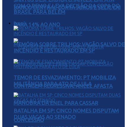
COM O REMO E LEVA DECISÃO DA COPA DO
BANCO CENTRAL CORTA JUROS E SELIC CAI
BRASIL PARA BELÉM
Brasil
PARA 14% AO ANO
MEMÓRIA SOBRE TRILHOS: VAGÃO SALVO DE
INCÊNDIO É RESTAURADO EM SP
TEMOR DE ESVAZIAMENTO: PT MOBILIZA
MILITÂNCIA PARA ATO DE LULA
CONTAGEM REGRESSIVA: ANEEL AFASTA
MANOBRA DA ENEL PARA CASSAR
BATALHA EM SP: CINCO NOMES DISPUTAM
DUAS VAGAS AO SENADO
CONCESSÃO