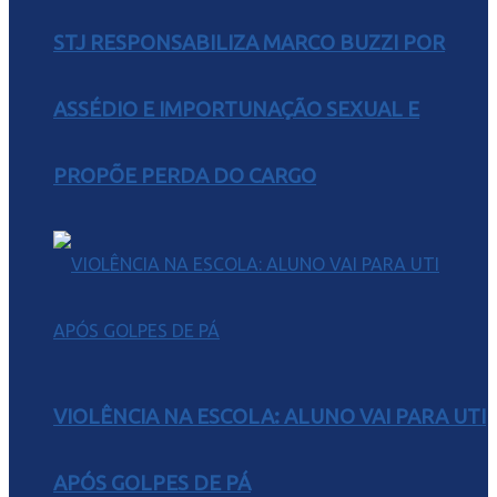
STJ RESPONSABILIZA MARCO BUZZI POR
ASSÉDIO E IMPORTUNAÇÃO SEXUAL E
PROPÕE PERDA DO CARGO
VIOLÊNCIA NA ESCOLA: ALUNO VAI PARA UTI
APÓS GOLPES DE PÁ