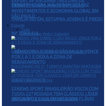
EXPERT XP ENCERRA TRÊS DIAS DE
TERROR NO GRAJAÚ: CRIMINOSO FAZ
DEBATES SOBRE JUROS, INFLAÇÃO,
INVESTIMENTOS E ECONOMIA GLOBAL EM
SÃO PAULO
FAMÍLIA REFÉM, ESTUPRA JOVEM E É PRESO
Esporte
Tudo
NA ZONA SUL
Futebol com Pedro Valentini
GRÊMIO VIRA SOBRE O SÃO PAULO, VENCE
POR 2 A 1 E DEIXA A ZONA DE
REBAIXAMENTO
25NEWS SPORT BRASILEIRÃO VOLTA COM
TUDO: 22ª RODADA TEM CLÁSSICO, LÍDER
NEXUS/BTG: LULA EMPATA COM FLÁVIO
EM CAMPO E DUELOS DECISIVOS