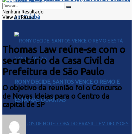
Nenhum Resultado
em Cuiabá
View All Result
Thomas Law reúne-se com o
secretário da Casa Civil da
Prefeitura de São Paulo
RONY DECIDE, SANTOS VENCE O REMO E
O objetivo da reunião foi o Concurso
de Novas Ideias para o Centro da
ESTÁ NAS QUARTAS
capital de SP