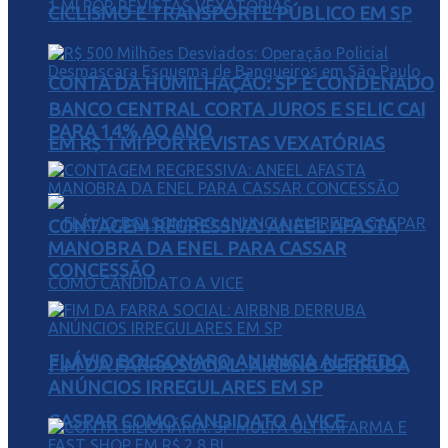
CICLISMO E TRANSPORTE PÚBLICO EM SP
CONTA DA HUMILHAÇÃO: SP É CONDENADO
BANCO CENTRAL CORTA JUROS E SELIC CAI
PARA 14% AO ANO
EM R$ 1 MI POR REVISTAS VEXATÓRIAS
CONTAGEM REGRESSIVA: ANEEL AFASTA
MANOBRA DA ENEL PARA CASSAR
CONCESSÃO
FLÁVIO BOLSONARO ANUNCIA ALFREDO
FIM DA FARRA SOCIAL: AIRBNB DERRUBA
ANÚNCIOS IRREGULARES EM SP
GASPAR COMO CANDIDATO A VICE