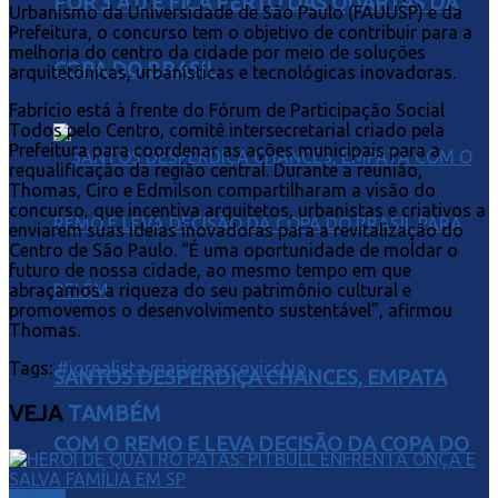
POR 3 A 0 E FICA PERTO DAS QUARTAS DA
Urbanismo da Universidade de São Paulo (FAUUSP) e da
Prefeitura, o concurso tem o objetivo de contribuir para a
melhoria do centro da cidade por meio de soluções
COPA DO BRASIL
arquitetônicas, urbanísticas e tecnológicas inovadoras.
Fabrício está à frente do Fórum de Participação Social
Todos pelo Centro, comitê intersecretarial criado pela
Prefeitura para coordenar as ações municipais para a
requalificação da região central. Durante a reunião,
Thomas, Ciro e Edmilson compartilharam a visão do
concurso, que incentiva arquitetos, urbanistas e criativos a
enviarem suas ideias inovadoras para a revitalização do
Centro de São Paulo. “É uma oportunidade de moldar o
futuro de nossa cidade, ao mesmo tempo em que
abraçamos a riqueza do seu patrimônio cultural e
promovemos o desenvolvimento sustentável”, afirmou
Thomas.
Tags:
#jornalista mariomarcovicchio
SANTOS DESPERDIÇA CHANCES, EMPATA
VEJA
TAMBÉM
COM O REMO E LEVA DECISÃO DA COPA DO