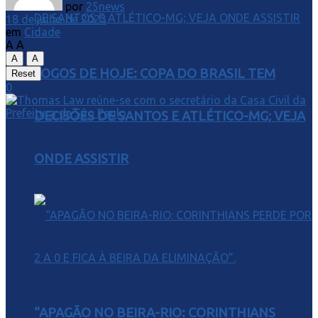
por
25news
18 de julho de 2023
em
Cidade
A
A
A
A
JOGOS DE HOJE: COPA DO BRASIL TEM
Reset
0
DECISÕES DE SANTOS E ATLÉTICO-MG; VEJA
ONDE ASSISTIR
“APAGÃO NO BEIRA-RIO: CORINTHIANS