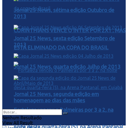
Jornal 25 News, sétima edição Outubro de
2013
CORINTHIANS VENCE O INTER POR 2X1 , MAS
Jornal 25 News, sexta edição Setembro de
2013
ESTA ELIMINADO DA COPA DO BRASIL
Jornal 25 News, quarta edição Julho de 2013
Jornal 25 News, segunda edição em
homenagem ao dias das mães
Fortaleza venceu o Palmeiras por 3 a 2, na
Nenhum Resultado
View All Result
noite desta quarta-feira (5), na Arena Pantanal,