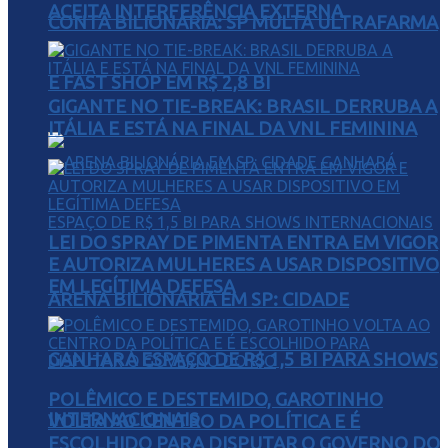
ACEITA INTERFERÊNCIA EXTERNA
CONTA BILIONÁRIA: SP MULTA ULTRAFARMA
E FAST SHOP EM R$ 2,8 BI
GIGANTE NO TIE-BREAK: BRASIL DERRUBA A
ITÁLIA E ESTÁ NA FINAL DA VNL FEMININA
LEI DO SPRAY DE PIMENTA ENTRA EM VIGOR
E AUTORIZA MULHERES A USAR DISPOSITIVO
EM LEGÍTIMA DEFESA
ARENA BILIONÁRIA EM SP: CIDADE
GANHARÁ ESPAÇO DE R$ 1,5 BI PARA SHOWS
POLÊMICO E DESTEMIDO, GAROTINHO
INTERNACIONAIS
VOLTA AO CENTRO DA POLÍTICA E É
ESCOLHIDO PARA DISPUTAR O GOVERNO DO