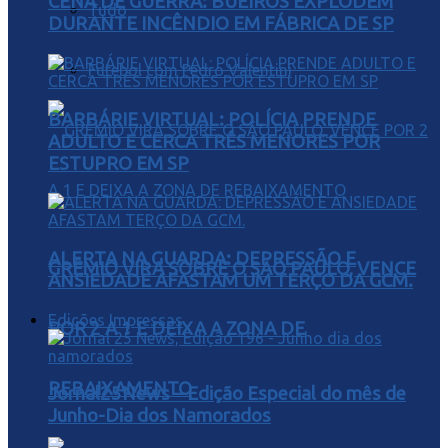
CENA DE GUERRA: BUEIROS EXPLODEM
Tudo
DURANTE INCÊNDIO EM FÁBRICA DE SP
Futebol com Pedro Valentini
BARBÁRIE VIRTUAL: POLÍCIA PRENDE
ADULTO E CERCA TRÊS MENORES POR
ESTUPRO EM SP
ALERTA NA GUARDA: DEPRESSÃO E
GRÊMIO VIRA SOBRE O SÃO PAULO, VENCE
ANSIEDADE AFASTAM UM TERÇO DA GCM.
Edições Impressas
POR 2 A 1 E DEIXA A ZONA DE
REBAIXAMENTO
Jornal25News – Edição Especial do mês de
Junho-Dia dos Namorados