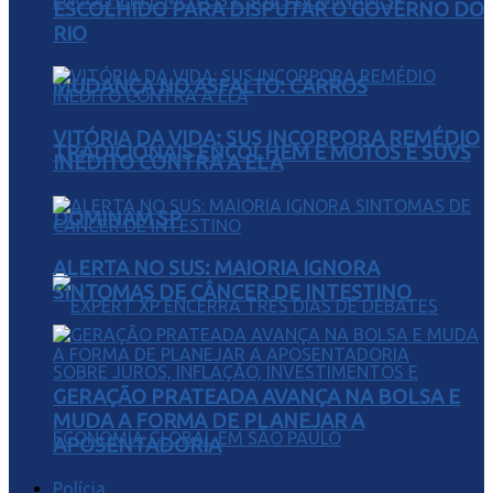
ESCOLHIDO PARA DISPUTAR O GOVERNO DO
RIO
MUDANÇA NO ASFALTO: CARROS
VITÓRIA DA VIDA: SUS INCORPORA REMÉDIO
TRADICIONAIS ENCOLHEM E MOTOS E SUVS
INÉDITO CONTRA A ELA
DOMINAM SP
ALERTA NO SUS: MAIORIA IGNORA
SINTOMAS DE CÂNCER DE INTESTINO
GERAÇÃO PRATEADA AVANÇA NA BOLSA E
MUDA A FORMA DE PLANEJAR A
APOSENTADORIA
Polícia