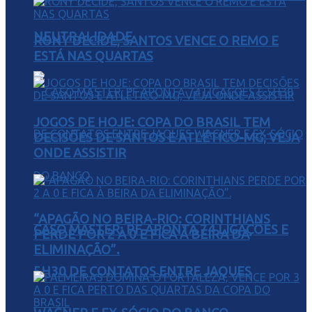
NEUTRALIDADE
RONY DECIDE, SANTOS VENCE O REMO E
ESTÁ NAS QUARTAS
JOGOS DE HOJE: COPA DO BRASIL TEM
DECISÕES DE SANTOS E ATLÉTICO-MG; VEJA
ONDE ASSISTIR
“APAGÃO NO BEIRA-RIO: CORINTHIANS
CASO MASTER: PF APONTA 74 LIGAÇÕES E
PERDE POR 2 A 0 E FICA À BEIRA DA
ELIMINAÇÃO”.
5H30 DE CONTATOS ENTRE JAQUES