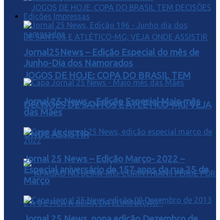
Edições Impressas
Jornal25News – Edição Especial do mês de
Junho-Dia dos Namorados
JOGOS DE HOJE: COPA DO BRASIL TEM
Jornal 25 News – Edição Especial Maio mês
DECISÕES DE SANTOS E ATLÉTICO-MG; VEJA
das Mães
ONDE ASSISTIR
Jornal 25 News – Edição Março- 2022 –
Especial aniversário de 157 anos da rua 25 de
Março
Jornal 25 News, nona edição Dezembro de