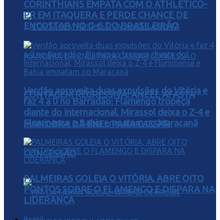
CORINTHIANS EMPATA COM O ATHLETICO-
PR EM ITAQUERA E PERDE CHANCE DE
ENCOSTAR NO G-6 DO BRASILEIRÃO
Verdão aproveita duas expulsões do Vitória e
CONTAGEM REGRESSIVA: ANEEL AFASTA
faz 4 a 0 no Barradão; Flamengo tropeça
diante do Internacional, Mirassol deixa o Z-4 e
Fluminense e Bahia empatam no Maracanã
MANOBRA DA ENEL PARA CASSAR
CONCESSÃO
PALMEIRAS GOLEIA O VITÓRIA, ABRE OITO
PONTOS SOBRE O FLAMENGO E DISPARA NA
LIDERANÇA
Brasil