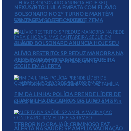
NEXUS/BTG: LULA EMPATA COM FLÁVIO
BOLSONARO NO 2º TURNO E MANTÉM
VANTAGEM SOBRE CAIADO E ZEMA
FLÁVIO BOLSONARO ANUNCIA HOJE SEU
ALÍVIO RESTRITO: SP REDUZ MANOBRA NA
REDE PARA 8 HORAS, MAS CANTAREIRA
CANDIDATO A VICE-PRESIDENTE
SEGUE EM ALERTA
FIM DA LINHA: POLÍCIA PRENDE LÍDER DE
QUADRILHA DE CARROS DE LUXO EM SP
TERROR NO GRAJAÚ: CRIMINOSO FAZ
ALERTA NA SAÚDE: SP AMPLIA VACINAÇÃO