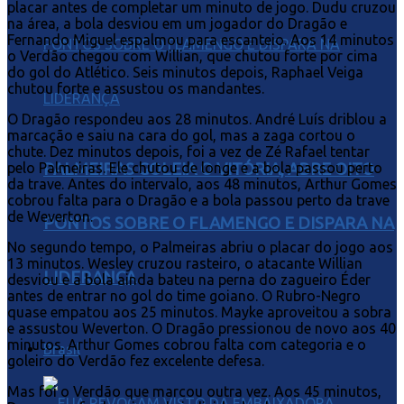
placar antes de completar um minuto de jogo. Dudu cruzou
na área, a bola desviou em um jogador do Dragão e
Fernando Miguel espalmou para escanteio. Aos 14 minutos
o Verdão chegou com Willian, que chutou forte por cima
do gol do Atlético. Seis minutos depois, Raphael Veiga
chutou forte e assustou os mandantes.
O Dragão respondeu aos 28 minutos. André Luís driblou a
marcação e saiu na cara do gol, mas a zaga cortou o
chute. Dez minutos depois, foi a vez de Zé Rafael tentar
pelo Palmeiras. Ele chutou de longe e a bola passou perto
PALMEIRAS GOLEIA O VITÓRIA, ABRE OITO
da trave. Antes do intervalo, aos 48 minutos, Arthur Gomes
cobrou falta para o Dragão e a bola passou perto da trave
de Weverton.
PONTOS SOBRE O FLAMENGO E DISPARA NA
No segundo tempo, o Palmeiras abriu o placar do jogo aos
13 minutos. Wesley cruzou rasteiro, o atacante Willian
LIDERANÇA
desviou e a bola ainda bateu na perna do zagueiro Éder
antes de entrar no gol do time goiano. O Rubro-Negro
quase empatou aos 25 minutos. Mayke aproveitou a sobra
e assustou Weverton. O Dragão pressionou de novo aos 40
minutos. Arthur Gomes cobrou falta com categoria e o
Brasil
goleiro do Verdão fez excelente defesa.
Mas foi o Verdão que marcou outra vez. Aos 45 minutos,