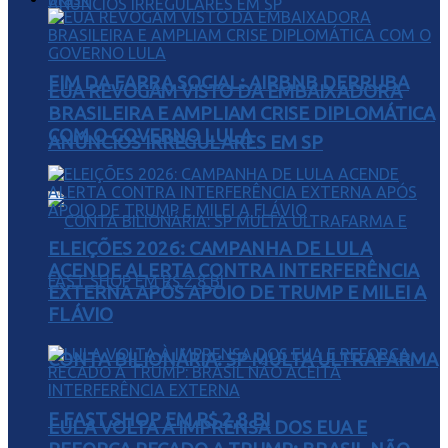
FIM DA FARRA SOCIAL: AIRBNB DERRUBA
EUA REVOGAM VISTO DA EMBAIXADORA
BRASILEIRA E AMPLIAM CRISE DIPLOMÁTICA
COM O GOVERNO LULA
ANÚNCIOS IRREGULARES EM SP
ELEIÇÕES 2026: CAMPANHA DE LULA
ACENDE ALERTA CONTRA INTERFERÊNCIA
EXTERNA APÓS APOIO DE TRUMP E MILEI A
FLÁVIO
CONTA BILIONÁRIA: SP MULTA ULTRAFARMA
E FAST SHOP EM R$ 2,8 BI
LULA VOLTA À IMPRENSA DOS EUA E