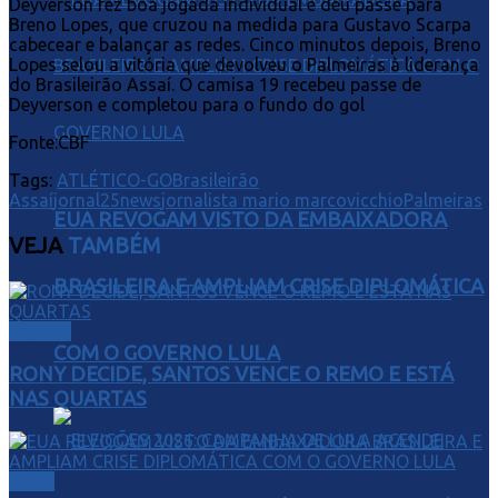
Deyverson fez boa jogada individual e deu passe para
Breno Lopes, que cruzou na medida para Gustavo Scarpa
cabecear e balançar as redes. Cinco minutos depois, Breno
Lopes selou a vitória que devolveu o Palmeiras à liderança
do Brasileirão Assaí. O camisa 19 recebeu passe de
Deyverson e completou para o fundo do gol
Fonte:CBF
Tags:
ATLÉTICO-GO
Brasileirão
Assaí
jornal25news
jornalista mario marcovicchio
Palmeiras
EUA REVOGAM VISTO DA EMBAIXADORA
VEJA
TAMBÉM
BRASILEIRA E AMPLIAM CRISE DIPLOMÁTICA
Esporte
COM O GOVERNO LULA
RONY DECIDE, SANTOS VENCE O REMO E ESTÁ
NAS QUARTAS
Brasil