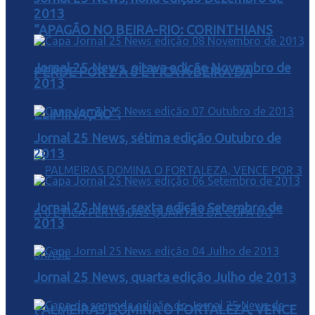
2013
“APAGÃO NO BEIRA-RIO: CORINTHIANS
Jornal 25 News, oitava edição Novembro de
PERDE POR 2 A 0 E FICA À BEIRA DA
2013
ELIMINAÇÃO”.
Jornal 25 News, sétima edição Outubro de
2013
Jornal 25 News, sexta edição Setembro de
2013
Jornal 25 News, quarta edição Julho de 2013
PALMEIRAS DOMINA O FORTALEZA, VENCE