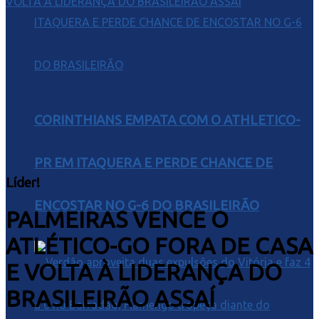
CORINTHIANS EMPATA COM O ATHLETICO-
PR EM ITAQUERA E PERDE CHANCE DE
Líder!
ENCOSTAR NO G-6 DO BRASILEIRÃO
PALMEIRAS VENCE O
ATLÉTICO-GO FORA DE CASA
E VOLTA À LIDERANÇA DO
BRASILEIRÃO ASSAÍ