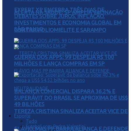
EXPERT XP ENCERRA TRÊS DIAS DE
ALERTA NA SAÚDE: SP AMPLIA VACINAÇÃO
DEBATES SOBRE JUROS, INFLAÇÃO,
INVESTIMENTOS E ECONOMIA GLOBAL EM
SÃO PAULO
CONTRA POLIOMIELITE E SARAMPO
GUERRA DOS APPS: 99 DESPEJA R$ 100
MILHÕES E LANÇA COMPRAS EM SP
BALANÇA COMERCIAL DISPARA 36,2% E
SUPERÁVIT DO BRASIL SE APROXIMA DE US$
49 BILHÕES
TEREZA CRISTINA SINALIZA ACEITAR VICE DE
Esporte
Tudo
Futebol com Pedro Valentini
FLÁVIO, MAS PP BARRA ALIANÇA E DEFENDE