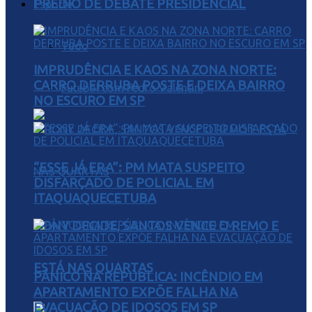
PRÉDIO DE DEBATE PRESIDENCIAL
Esporte
Tudo
IMPRUDÊNCIA E KAOS NA ZONA NORTE:
CARRO DERRUBA POSTE E DEIXA BAIRRO
Futebol com Pedro Valentini
NO ESCURO EM SP
“ESSE JÁ ERA”: PM MATA SUSPEITO
DISFARÇADO DE POLICIAL EM
ITAQUAQUECETUBA
RONY DECIDE, SANTOS VENCE O REMO E
ESTÁ NAS QUARTAS
PÂNICO NA REPÚBLICA: INCÊNDIO EM
APARTAMENTO EXPÕE FALHA NA
EVACUAÇÃO DE IDOSOS EM SP