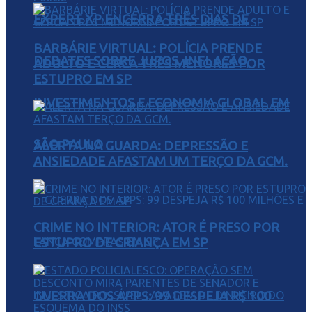
EXPERT XP ENCERRA TRÊS DIAS DE
BARBÁRIE VIRTUAL: POLÍCIA PRENDE
DEBATES SOBRE JUROS, INFLAÇÃO,
ADULTO E CERCA TRÊS MENORES POR
ESTUPRO EM SP
INVESTIMENTOS E ECONOMIA GLOBAL EM
SÃO PAULO
ALERTA NA GUARDA: DEPRESSÃO E
ANSIEDADE AFASTAM UM TERÇO DA GCM.
CRIME NO INTERIOR: ATOR É PRESO POR
ESTUPRO DE CRIANÇA EM SP
GUERRA DOS APPS: 99 DESPEJA R$ 100