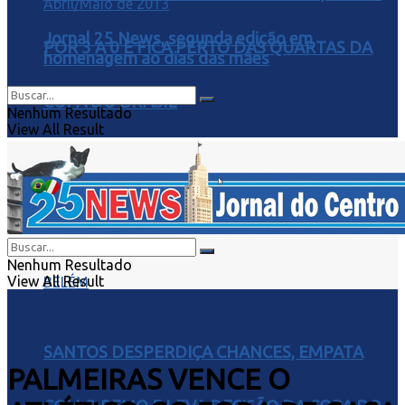
Jornal 25 News, segunda edição em
POR 3 A 0 E FICA PERTO DAS QUARTAS DA
homenagem ao dias das mães
COPA DO BRASIL
Nenhum Resultado
View All Result
Nenhum Resultado
View All Result
SANTOS DESPERDIÇA CHANCES, EMPATA
PALMEIRAS VENCE O