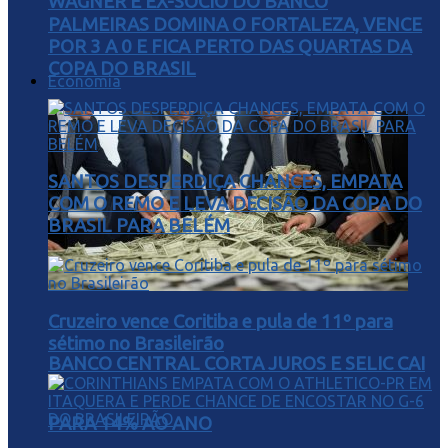
WAGNER E EX-SÓCIO DO BANCO
PALMEIRAS DOMINA O FORTALEZA, VENCE
POR 3 A 0 E FICA PERTO DAS QUARTAS DA
COPA DO BRASIL
Economia
SANTOS DESPERDIÇA CHANCES, EMPATA
COM O REMO E LEVA DECISÃO DA COPA DO
BRASIL PARA BELÉM
Cruzeiro vence Coritiba e pula de 11º para
sétimo no Brasileirão
BANCO CENTRAL CORTA JUROS E SELIC CAI
PARA 14% AO ANO