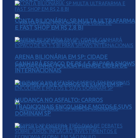
CONTA BILIONÁRIA: SP MULTA ULTRAFARMA
E FAST SHOP EM R$ 2,8 BI
ARENA BILIONÁRIA EM SP: CIDADE
GANHARÁ ESPAÇO DE R$ 1,5 BI PARA SHOWS
FIM DA LINHA: POLÍCIA PRENDE LÍDER DE
INTERNACIONAIS
QUADRILHA DE CARROS DE LUXO EM SP
MUDANÇA NO ASFALTO: CARROS
TRADICIONAIS ENCOLHEM E MOTOS E SUVS
DOMINAM SP