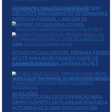
ESTADO POLICIALESCO: OPERAÇÃO SEM
MILHÕES E LANÇA COMPRAS EM SP
DESCONTO MIRA PARENTES DE SENADOR E
INVESTIGA POSSÍVEL LAVAGEM DE
DINHEIRO DO ESQUEMA DO INSS
ESTADO POLICIALESCO:PL PREPARA PEDIDO
AO STF PARA INVESTIGAR EX-CHEFE DE
BALANÇA COMERCIAL DISPARA 36,2% E
GABINETE DE LULA
SUPERÁVIT DO BRASIL SE APROXIMA DE US$
49 BILHÕES
ESTADO POLICIALESCO: OPERAÇÃO MIRA
GRUPO SUSPEITO DE PLANEJAR ATAQUES A
AUTORIDADES E USAR EXPLOSIVOS EM