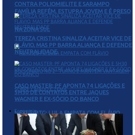
CONTRA POLIOMIELITE E SARAMPO
FAMÍLIA REFÉM, ESTUPRA JOVEM E É PRESO
NA ZONA SUL
TEREZA CRISTINA SINALIZA ACEITAR VICE DE
FLÁVIO, MAS PP BARRA ALIANÇA E DEFENDE
NEUTRALIDADE
CASO MASTER: PF APONTA 74 LIGAÇÕES E
5H30 DE CONTATOS ENTRE JAQUES
WAGNER E EX-SÓCIO DO BANCO
Economia
NEXUS/BTG: LULA EMPATA COM FLÁVIO
BOLSONARO NO 2º TURNO E MANTÉM