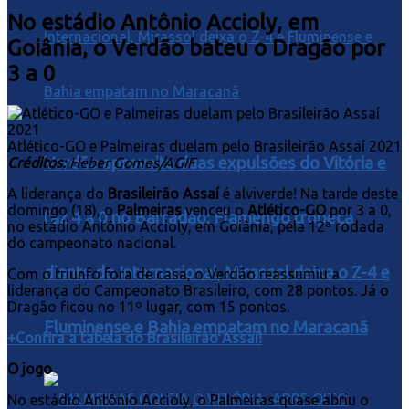
No estádio Antônio Accioly, em
Goiânia, o Verdão bateu o Dragão por
3 a 0
Atlético-GO e Palmeiras duelam pelo Brasileirão Assaí 2021
Verdão aproveita duas expulsões do Vitória e
Créditos:
Heber Gomes/AGIF
A liderança do
Brasileirão Assaí
é alviverde! Na tarde deste
domingo (18), o
Palmeiras
venceu o
Atlético-GO
por 3 a 0,
faz 4 a 0 no Barradão; Flamengo tropeça
no estádio Antônio Accioly, em Goiânia, pela 12ª rodada
do campeonato nacional.
diante do Internacional, Mirassol deixa o Z-4 e
Com o triunfo fora de casa, o Verdão reassumiu a
liderança do Campeonato Brasileiro, com 28 pontos. Já o
Dragão ficou no 11º lugar, com 15 pontos.
Fluminense e Bahia empatam no Maracanã
+Confira a tabela do Brasileirão Assaí!
O jogo
No estádio Antônio Accioly, o Palmeiras quase abriu o