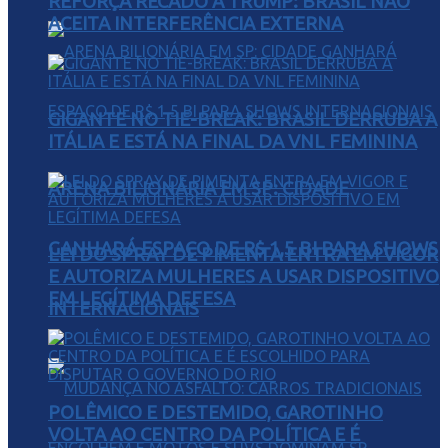
REFORÇA RECADO A TRUMP: BRASIL NÃO
ACEITA INTERFERÊNCIA EXTERNA
GIGANTE NO TIE-BREAK: BRASIL DERRUBA A
ITÁLIA E ESTÁ NA FINAL DA VNL FEMININA
ARENA BILIONÁRIA EM SP: CIDADE
GANHARÁ ESPAÇO DE R$ 1,5 BI PARA SHOWS
LEI DO SPRAY DE PIMENTA ENTRA EM VIGOR
E AUTORIZA MULHERES A USAR DISPOSITIVO
EM LEGÍTIMA DEFESA
INTERNACIONAIS
POLÊMICO E DESTEMIDO, GAROTINHO
VOLTA AO CENTRO DA POLÍTICA E É