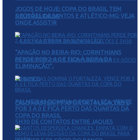
JOGOS DE HOJE: COPA DO BRASIL TEM
DECISÕES DE SANTOS E ATLÉTICO-MG; VEJA
NEUTRALIDADE
ONDE ASSISTIR
“APAGÃO NO BEIRA-RIO: CORINTHIANS
PERDE POR 2 A 0 E FICA À BEIRA DA
ELIMINAÇÃO”.
PALMEIRAS DOMINA O FORTALEZA, VENCE
CASO MASTER: PF APONTA 74 LIGAÇÕES E
POR 3 A 0 E FICA PERTO DAS QUARTAS DA
COPA DO BRASIL
5H30 DE CONTATOS ENTRE JAQUES