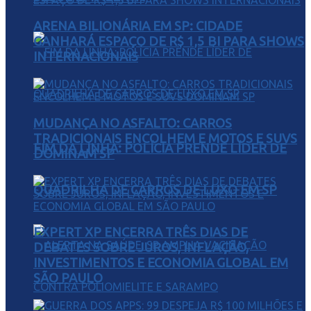
ARENA BILIONÁRIA EM SP: CIDADE
GANHARÁ ESPAÇO DE R$ 1,5 BI PARA SHOWS
INTERNACIONAIS
MUDANÇA NO ASFALTO: CARROS
TRADICIONAIS ENCOLHEM E MOTOS E SUVS
FIM DA LINHA: POLÍCIA PRENDE LÍDER DE
DOMINAM SP
QUADRILHA DE CARROS DE LUXO EM SP
EXPERT XP ENCERRA TRÊS DIAS DE
DEBATES SOBRE JUROS, INFLAÇÃO,
INVESTIMENTOS E ECONOMIA GLOBAL EM
SÃO PAULO