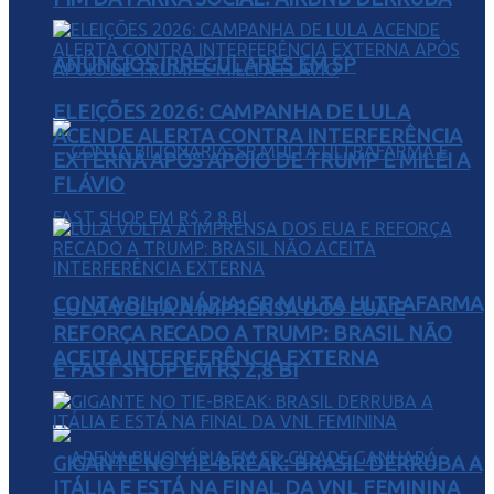
ANÚNCIOS IRREGULARES EM SP
ELEIÇÕES 2026: CAMPANHA DE LULA
ACENDE ALERTA CONTRA INTERFERÊNCIA
EXTERNA APÓS APOIO DE TRUMP E MILEI A
FLÁVIO
CONTA BILIONÁRIA: SP MULTA ULTRAFARMA
LULA VOLTA À IMPRENSA DOS EUA E
REFORÇA RECADO A TRUMP: BRASIL NÃO
ACEITA INTERFERÊNCIA EXTERNA
E FAST SHOP EM R$ 2,8 BI
GIGANTE NO TIE-BREAK: BRASIL DERRUBA A
ITÁLIA E ESTÁ NA FINAL DA VNL FEMININA