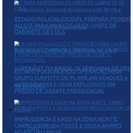
ESTADO POLICIALESCO:PL PREPARA PEDIDO
AO STF PARA INVESTIGAR EX-CHEFE DE
GABINETE DE LULA
BALANÇA COMERCIAL DISPARA 36,2% E
SUPERÁVIT DO BRASIL SE APROXIMA DE US$
ESTADO POLICIALESCO: OPERAÇÃO MIRA
GRUPO SUSPEITO DE PLANEJAR ATAQUES A
AUTORIDADES E USAR EXPLOSIVOS EM
49 BILHÕES
PRÉDIO DE DEBATE PRESIDENCIAL
Esporte
IMPRUDÊNCIA E KAOS NA ZONA NORTE:
CARRO DERRUBA POSTE E DEIXA BAIRRO
Tudo
NO ESCURO EM SP