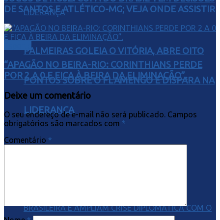
DE SANTOS E ATLÉTICO-MG; VEJA ONDE ASSISTIR
Esporte
PALMEIRAS GOLEIA O VITÓRIA, ABRE OITO
“APAGÃO NO BEIRA-RIO: CORINTHIANS PERDE
POR 2 A 0 E FICA À BEIRA DA ELIMINAÇÃO”.
PONTOS SOBRE O FLAMENGO E DISPARA NA
Deixe um comentário
LIDERANÇA
O seu endereço de e-mail não será publicado.
Campos
obrigatórios são marcados com
*
Comentário
*
Brasil