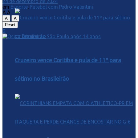
24 de dezembro de 2024
em
Esporte
,
Futebol com Pedro Valentini
A
A
A
A
Reset
0
Cruzeiro vence Coritiba e pula de 11º para
sétimo no Brasileirão