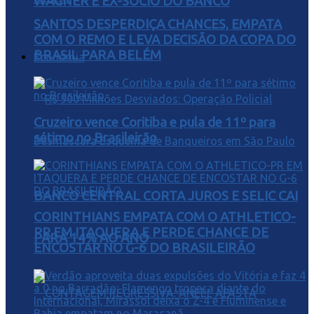
WAGNER E EX-SÓCIO DO BANCO
SANTOS DESPERDIÇA CHANCES, EMPATA
COM O REMO E LEVA DECISÃO DA COPA DO
BRASIL PARA BELÉM
Economia
Cruzeiro vence Coritiba e pula de 11º para
sétimo no Brasileirão
BANCO CENTRAL CORTA JUROS E SELIC CAI
CORINTHIANS EMPATA COM O ATHLETICO-
PR EM ITAQUERA E PERDE CHANCE DE
PARA 14% AO ANO
ENCOSTAR NO G-6 DO BRASILEIRÃO