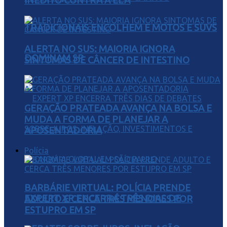
INÉDITO CONTRA A ELA
TRADICIONAIS ENCOLHEM E MOTOS E SUVS
ALERTA NO SUS: MAIORIA IGNORA
DOMINAM SP
SINTOMAS DE CÂNCER DE INTESTINO
GERAÇÃO PRATEADA AVANÇA NA BOLSA E
MUDA A FORMA DE PLANEJAR A
APOSENTADORIA
Polícia
BARBÁRIE VIRTUAL: POLÍCIA PRENDE
EXPERT XP ENCERRA TRÊS DIAS DE
ADULTO E CERCA TRÊS MENORES POR
ESTUPRO EM SP