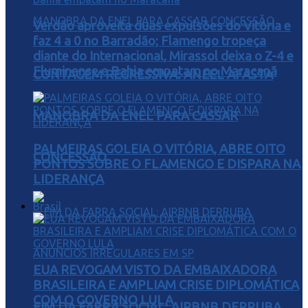
Verdão aproveita duas expulsões do Vitória e
faz 4 a 0 no Barradão; Flamengo tropeça
diante do Internacional, Mirassol deixa o Z-4 e
Fluminense e Bahia empatam no Maracanã
CONTAGEM REGRESSIVA: ANEEL AFASTA
MANOBRA DA ENEL PARA CASSAR
PALMEIRAS GOLEIA O VITÓRIA, ABRE OITO
CONCESSÃO
PONTOS SOBRE O FLAMENGO E DISPARA NA
LIDERANÇA
Brasil
EUA REVOGAM VISTO DA EMBAIXADORA
BRASILEIRA E AMPLIAM CRISE DIPLOMÁTICA
COM O GOVERNO LULA
FIM DA FARRA SOCIAL: AIRBNB DERRUBA