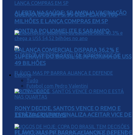
ALERTA NA SAÚDE: SP AMPLIA VACINAÇÃO
GUERRA DOS APPS: 99 DESPEJA R$ 100
MILHÕES E LANÇA COMPRAS EM SP
CONTRA POLIOMIELITE E SARAMPO
BALANÇA COMERCIAL DISPARA 36,2% E
SUPERÁVIT DO BRASIL SE APROXIMA DE US$
49 BILHÕES
Esporte
Tudo
Futebol com Pedro Valentini
RONY DECIDE, SANTOS VENCE O REMO E
TEREZA CRISTINA SINALIZA ACEITAR VICE DE
ESTÁ NAS QUARTAS
FLÁVIO, MAS PP BARRA ALIANÇA E DEFENDE