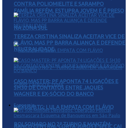
CONTRA POLIOMIELITE E SARAMPO
FAMÍLIA REFÉM, ESTUPRA JOVEM E É PRESO
NA ZONA SUL
TEREZA CRISTINA SINALIZA ACEITAR VICE DE
FLÁVIO, MAS PP BARRA ALIANÇA E DEFENDE
NEUTRALIDADE
CASO MASTER: PF APONTA 74 LIGAÇÕES E
5H30 DE CONTATOS ENTRE JAQUES
WAGNER E EX-SÓCIO DO BANCO
Economia
NEXUS/BTG: LULA EMPATA COM FLÁVIO
BOLSONARO NO 2º TURNO E MANTÉM
BANCO CENTRAL CORTA JUROS E SELIC CAI