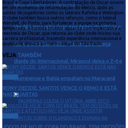
Brasil e Copa Libertadores. A contratação de Oscar ocorre
em um momento de reformulação do elenco, após as
saídas de jogadores como os laterais Rafinha e Welington.
O clube também busca outros reforços, como o lateral
Wendell, do Porto, para fortalecer a equipe na próxima
Verdão aproveita duas expulsões do Vitória e
temporada. A torcida tricolor aguarda com expectativa a
reestreia de Oscar, que retorna ao clube onde iniciou sua
carreira profissional, trazendo experiência internacional e
qualidade técnica ao meio-campo do São Paulo.
faz 4 a 0 no Barradão; Flamengo tropeça
VEJA
TAMBÉM
diante do Internacional, Mirassol deixa o Z-4 e
Esporte
Fluminense e Bahia empatam no Maracanã
RONY DECIDE, SANTOS VENCE O REMO E ESTÁ
NAS QUARTAS
Esporte
JOGOS DE HOJE: COPA DO BRASIL TEM DECISÕES