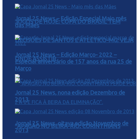
Jornal 25 News – Edição Especial Maio mês
JOGOS DE HOJE: COPA DO BRASIL TEM
das Mães
DECISÕES DE SANTOS E ATLÉTICO-MG; VEJA
Jornal 25 News – Edição Março- 2022 –
ONDE ASSISTIR
Especial aniversário de 157 anos da rua 25 de
Março
Jornal 25 News, nona edição Dezembro de
2013
Jornal 25 News, oitava edição Novembro de
“APAGÃO NO BEIRA-RIO: CORINTHIANS
2013