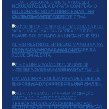
NEXUS/BTG: LULA EMPATA COM FLÁVIO
BOLSONARO NO 2º TURNO E MANTÉM
VANTAGEM SOBRE CAIADO E ZEMA
FLÁVIO BOLSONARO ANUNCIA HOJE SEU
ALÍVIO RESTRITO: SP REDUZ MANOBRA NA
REDE PARA 8 HORAS, MAS CANTAREIRA
CANDIDATO A VICE-PRESIDENTE
SEGUE EM ALERTA
FIM DA LINHA: POLÍCIA PRENDE LÍDER DE
QUADRILHA DE CARROS DE LUXO EM SP
TERROR NO GRAJAÚ: CRIMINOSO FAZ
ALERTA NA SAÚDE: SP AMPLIA VACINAÇÃO