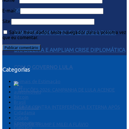
Nome
*
E-mail
*
Site
EUA REVOGAM VISTO DA EMBAIXADORA
Salvar meus dados neste navegador para a próxima vez
que eu comentar.
BRASILEIRA E AMPLIAM CRISE DIPLOMÁTICA
COM O GOVERNO LULA
Categorias
Animais de Estimação
Arte
auatomóveis
Bitcoin
Brasil
Celebridade
Cidadania
Cidade
Criptoativos
Culinária