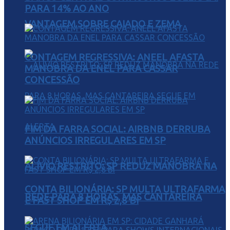
PARA 14% AO ANO
VANTAGEM SOBRE CAIADO E ZEMA
CONTAGEM REGRESSIVA: ANEEL AFASTA
MANOBRA DA ENEL PARA CASSAR
CONCESSÃO
FIM DA FARRA SOCIAL: AIRBNB DERRUBA
ANÚNCIOS IRREGULARES EM SP
ALÍVIO RESTRITO: SP REDUZ MANOBRA NA
CONTA BILIONÁRIA: SP MULTA ULTRAFARMA
REDE PARA 8 HORAS, MAS CANTAREIRA
E FAST SHOP EM R$ 2,8 BI
SEGUE EM ALERTA