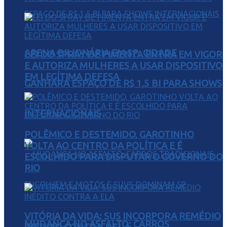
ARENA BILIONÁRIA EM SP: CIDADE
LEI DO SPRAY DE PIMENTA ENTRA EM VIGOR
E AUTORIZA MULHERES A USAR DISPOSITIVO
EM LEGÍTIMA DEFESA
GANHARÁ ESPAÇO DE R$ 1,5 BI PARA SHOWS
INTERNACIONAIS
POLÊMICO E DESTEMIDO, GAROTINHO
VOLTA AO CENTRO DA POLÍTICA E É
ESCOLHIDO PARA DISPUTAR O GOVERNO DO
RIO
VITÓRIA DA VIDA: SUS INCORPORA REMÉDIO
MUDANÇA NO ASFALTO: CARROS