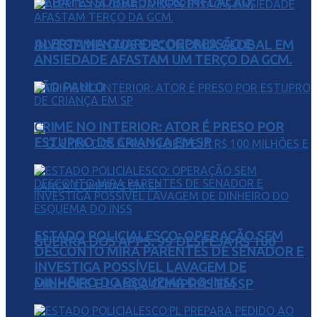
DEBATES SOBRE JUROS, INFLAÇÃO,
ALERTA NA GUARDA: DEPRESSÃO E
INVESTIMENTOS E ECONOMIA GLOBAL EM
ANSIEDADE AFASTAM UM TERÇO DA GCM.
SÃO PAULO
CRIME NO INTERIOR: ATOR É PRESO POR
ESTUPRO DE CRIANÇA EM SP
ESTADO POLICIALESCO: OPERAÇÃO SEM
GUERRA DOS APPS: 99 DESPEJA R$ 100
DESCONTO MIRA PARENTES DE SENADOR E
INVESTIGA POSSÍVEL LAVAGEM DE
DINHEIRO DO ESQUEMA DO INSS
MILHÕES E LANÇA COMPRAS EM SP