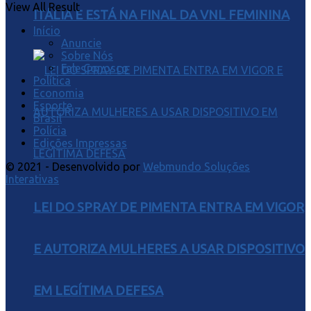
View All Result
ITÁLIA E ESTÁ NA FINAL DA VNL FEMININA
Início
Anuncie
Sobre Nós
Fale Conosco
Política
Economia
Esporte
Brasil
Polícia
Edições Impressas
© 2021 - Desenvolvido por
Webmundo Soluções
Interativas
LEI DO SPRAY DE PIMENTA ENTRA EM VIGOR
E AUTORIZA MULHERES A USAR DISPOSITIVO
EM LEGÍTIMA DEFESA