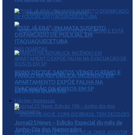
Futebol com Pedro Valentini
“ESSE JÁ ERA”: PM MATA SUSPEITO
DISFARÇADO DE POLICIAL EM
ITAQUAQUECETUBA
RONY DECIDE, SANTOS VENCE O REMO E
PÂNICO NA REPÚBLICA: INCÊNDIO EM
APARTAMENTO EXPÕE FALHA NA
EVACUAÇÃO DE IDOSOS EM SP
ESTÁ NAS QUARTAS
Edições Impressas
Jornal25News – Edição Especial do mês de
Junho-Dia dos Namorados