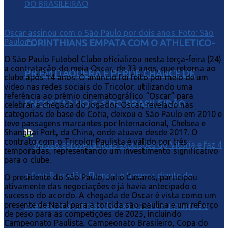
Oscar assinou com o São Paulo por dois anos. Foto: São
Paulo FC
CORINTHIANS EMPATA COM O ATHLETICO-
O São Paulo Futebol Clube oficializou nesta terça-feira (24)
a contratação do meia Oscar, de 33 anos, que retorna ao
PR EM ITAQUERA E PERDE CHANCE DE
clube após 14 anos. O anúncio foi feito por meio de um
vídeo nas redes sociais do Tricolor, utilizando uma
referência ao prêmio cinematográfico “Oscar” para
ENCOSTAR NO G-6 DO BRASILEIRÃO
celebrar a chegada do jogador. Oscar, revelado nas
categorias de base de Cotia, deixou o São Paulo em 2010 e
teve passagens marcantes por Internacional, Chelsea e
Shanghai Port, da China, onde atuava desde 2017. O
contrato com o Tricolor Paulista é válido por três
temporadas, representando um investimento significativo
para o clube.
O presidente do São Paulo, Julio Casares, participou
ativamente das negociações e já havia antecipado o
sucesso do acordo. A chegada de Oscar é vista como um
presente de Natal para a torcida são-paulina e um reforço
de peso para as competições de 2025, incluindo
Campeonato Paulista, Campeonato Brasileiro, Copa do