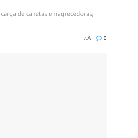
r carga de canetas emagrecedoras;
A
0
A