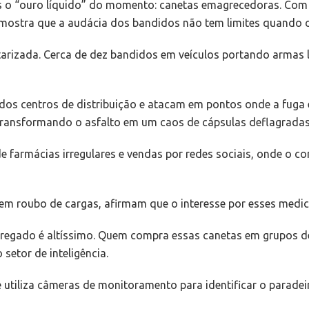
mas o “ouro líquido” do momento: canetas emagrecedoras. Com 
mostra que a audácia dos bandidos não tem limites quando o l
itarizada. Cerca de dez bandidos em veículos portando arma
 dos centros de distribuição e atacam em pontos onde a fuga 
, transformando o asfalto em um caos de cápsulas deflagrada
e farmácias irregulares e vendas por redes sociais, onde o co
em roubo de cargas, afirmam que o interesse por esses me
 agregado é altíssimo. Quem compra essas canetas em grupos 
o setor de inteligência.
 e utiliza câmeras de monitoramento para identificar o parad