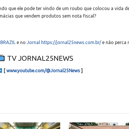
o que ele pode ter vindo de um roubo que colocou a vida de 
armácias que vendem produtos sem nota fiscal?
S-BRAZIL
e no
Jornal https://jornal25news.com.br/
e não perca 
TV JORNAL25NEWS
[
www.youtube.com/@Jornal25News
]