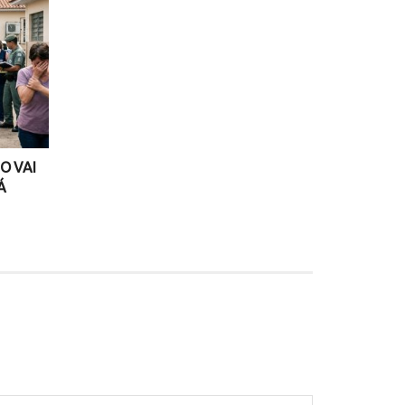
O VAI
Á