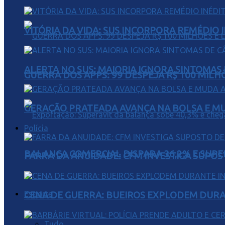
VITÓRIA DA VIDA: SUS INCORPORA REMÉDIO 
ALERTA NO SUS: MAIORIA IGNORA SINTOMAS
GUERRA DOS APPS: 99 DESPEJA R$ 100 MILH
GERAÇÃO PRATEADA AVANÇA NA BOLSA E M
Polícia
BALANÇA COMERCIAL DISPARA 36,2% E SUPER
FARRA DA ANUIDADE: CFM INVESTIGA SUPOS
Esporte
CENA DE GUERRA: BUEIROS EXPLODEM DURA
Tudo