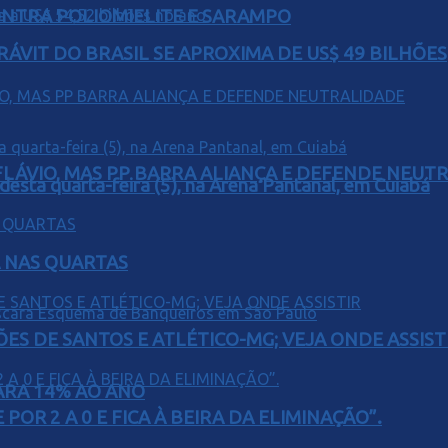
ONTRA POLIOMIELITE E SARAMPO
ÁVIT DO BRASIL SE APROXIMA DE US$ 49 BILHÕES
E FLÁVIO, MAS PP BARRA ALIANÇA E DEFENDE NEUT
 desta quarta-feira (5), na Arena Pantanal, em Cuiabá
Á NAS QUARTAS
ÕES DE SANTOS E ATLÉTICO-MG; VEJA ONDE ASSIST
PARA 14% AO ANO
POR 2 A 0 E FICA À BEIRA DA ELIMINAÇÃO”.