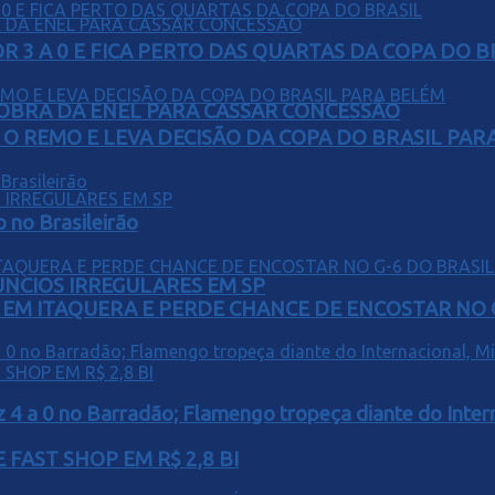
 3 A 0 E FICA PERTO DAS QUARTAS DA COPA DO B
OBRA DA ENEL PARA CASSAR CONCESSÃO
O REMO E LEVA DECISÃO DA COPA DO BRASIL PAR
o no Brasileirão
ÚNCIOS IRREGULARES EM SP
EM ITAQUERA E PERDE CHANCE DE ENCOSTAR NO 
z 4 a 0 no Barradão; Flamengo tropeça diante do Intern
FAST SHOP EM R$ 2,8 BI