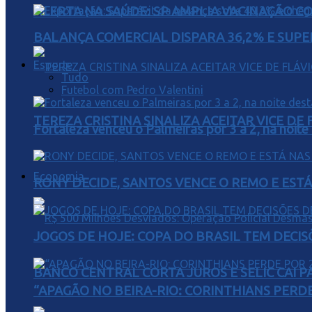
ALERTA NA SAÚDE: SP AMPLIA VACINAÇÃO C
BALANÇA COMERCIAL DISPARA 36,2% E SUPER
Esporte
Tudo
Futebol com Pedro Valentini
TEREZA CRISTINA SINALIZA ACEITAR VICE D
Fortaleza venceu o Palmeiras por 3 a 2, na noite
Economia
RONY DECIDE, SANTOS VENCE O REMO E EST
JOGOS DE HOJE: COPA DO BRASIL TEM DECIS
BANCO CENTRAL CORTA JUROS E SELIC CAI 
“APAGÃO NO BEIRA-RIO: CORINTHIANS PERDE 