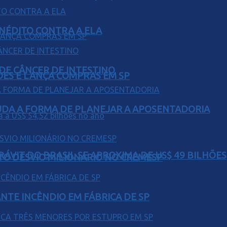
INÉDITO CONTRA A ELA
 DE CÂNCER DE INTESTINO
ÕES E LANÇA COMPRAS EM SP
UDA A FORMA DE PLANEJAR A APOSENTADORIA
ÁVIT DO BRASIL SE APROXIMA DE US$ 49 BILHÕES
TO DESVIO MILIONÁRIO NO CREMESP
NTE INCÊNDIO EM FÁBRICA DE SP