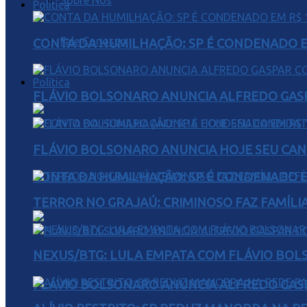
Sobre Nós
Política
Fale Conosco
CONTA DA HUMILHAÇÃO: SP É CONDENADO EM
Política
FLÁVIO BOLSONARO ANUNCIA ALFREDO GASP
FLÁVIO BOLSONARO ANUNCIA HOJE SEU CAN
CONTA DA HUMILHAÇÃO: SP É CONDENADO EM
TERROR NO GRAJAÚ: CRIMINOSO FAZ FAMÍLIA
NEXUS/BTG: LULA EMPATA COM FLÁVIO BOL
FLÁVIO BOLSONARO ANUNCIA ALFREDO GASP