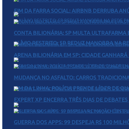
FIM DA FARRA SOCIAL: AIRBNB DERRUBA AN
CONTA BILIONÁRIA: SP MULTA ULTRAFARMA E 
ALÍVIO RESTRITO: SP REDUZ MANOBRA NA R
ARENA BILIONÁRIA EM SP: CIDADE GANHARÁ 
MUDANÇA NO ASFALTO: CARROS TRADICIONA
FIM DA LINHA: POLÍCIA PRENDE LÍDER DE Q
EXPERT XP ENCERRA TRÊS DIAS DE DEBATES
GUERRA DOS APPS: 99 DESPEJA R$ 100 MILH