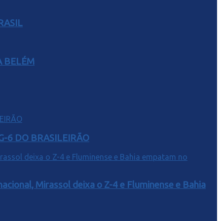
RASIL
A BELÉM
G-6 DO BRASILEIRÃO
acional, Mirassol deixa o Z-4 e Fluminense e Bahia