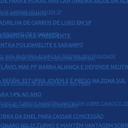
EDE PARA 8 HORAS, MAS CANTAREIRA SEGUE EM AL
UADRILHA DE CARROS DE LUXO EM SP
DIDATO A VICE-PRESIDENTE
ONTRA POLIOMIELITE E SARAMPO
E FLÁVIO, MAS PP BARRA ALIANÇA E DEFENDE NEUT
 REFÉM, ESTUPRA JOVEM E É PRESO NA ZONA SUL
PARA 14% AO ANO
OBRA DA ENEL PARA CASSAR CONCESSÃO
SONARO NO 2º TURNO E MANTÉM VANTAGEM SOBR