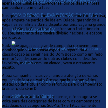
SANTOS DESPERDIÇA CHANCES, EMPATA
apenas por Cuiabá e o Luverdense, donos das melhores
campanha na primeira fase.
COM O REMO E LEVA DECISÃO DA COPA DO
Nas quartas de final o time bateu o Academia fora de casa,
após empate na partida de ida em Cuiabá, garantindo a
vaga nas semifinais. Já na disputa por uma vaga na grande
final, o Leão da Colina teve de enfrentar o forte time do
BRASIL PARA BELÉM
Cuiabá, integrante da primeira divisão nacional, e acabou
derrotado.
Nada que apagasse a grande campanha do jovem time
dombosquino. A imprensa esportiva repercutiu a
classificação às semifinais do Dom Bosco como um feito
memorável, desbancando outros clubes considerados
favoritos, mesmo com um elenco jovem e orçamento
enxuto.
A boa campanha inclusive chamou a atenção de várias
equipes de fora de Mato Grosso que buscaram vários
Cruzeiro vence Coritiba e pula de 11º para
atletas do time titular como reforços para o campeonato
brasileiro da série D.
sétimo no Brasileirão
Com a finalização da Matogrossense, o foco agora se
volta para das categorias de base com os campeonatos
estaduais das categorias Sub-15, 17 e 19. Juntamente