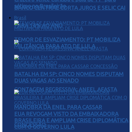
sétimo no Brasileirão
BANCO CENTRAL CORTA JUROS E SELIC CAI
Brasil
PARA 14% AO ANO
TEMOR DE ESVAZIAMENTO: PT MOBILIZA
MILITÂNCIA PARA ATO DE LULA
BATALHA EM SP: CINCO NOMES DISPUTAM
DUAS VAGAS AO SENADO
CONTAGEM REGRESSIVA: ANEEL AFASTA
MANOBRA DA ENEL PARA CASSAR
EUA REVOGAM VISTO DA EMBAIXADORA
BRASILEIRA E AMPLIAM CRISE DIPLOMÁTICA
CONCESSÃO
COM O GOVERNO LULA