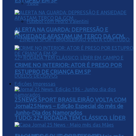
ESTUPRO EM SP
Tudo
Futebol com Pedro Valentini
ALERTA NA GUARDA: DEPRESSÃO E
ANSIEDADE AFASTAM UM TERÇO DA GCM.
CRIME NO INTERIOR: ATOR É PRESO POR
ESTUPRO DE CRIANÇA EM SP
Edições Impressas
25NEWS SPORT BRASILEIRÃO VOLTA COM
Jornal25News – Edição Especial do mês de
Junho-Dia dos Namorados
TUDO: 22ª RODADA TEM CLÁSSICO, LÍDER