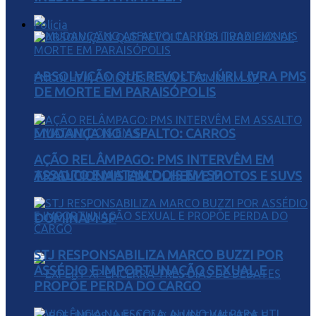
Polícia
ABSOLVIÇÃO QUE REVOLTA: JÚRI LIVRA PMS
DE MORTE EM PARAISÓPOLIS
MUDANÇA NO ASFALTO: CARROS
AÇÃO RELÂMPAGO: PMS INTERVÊM EM
ASSALTO E MATAM DOIS EM SP
TRADICIONAIS ENCOLHEM E MOTOS E SUVS
DOMINAM SP
STJ RESPONSABILIZA MARCO BUZZI POR
ASSÉDIO E IMPORTUNAÇÃO SEXUAL E
PROPÕE PERDA DO CARGO