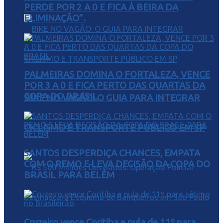
PERDE POR 2 A 0 E FICA À BEIRA DA
ELIMINAÇÃO”.
PALMEIRAS DOMINA O FORTALEZA, VENCE
POR 3 A 0 E FICA PERTO DAS QUARTAS DA
COPA DO BRASIL
BIKE NO VAGÃO: O GUIA PARA INTEGRAR
CICLISMO E TRANSPORTE PÚBLICO EM SP
SANTOS DESPERDIÇA CHANCES, EMPATA
COM O REMO E LEVA DECISÃO DA COPA DO
BRASIL PARA BELÉM
Cruzeiro vence Coritiba e pula de 11º para