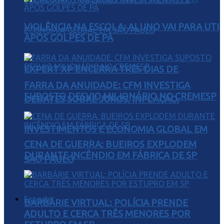
VIOLÊNCIA NA ESCOLA: ALUNO VAI PARA UTI
APÓS GOLPES DE PÁ
EXPERT XP ENCERRA TRÊS DIAS DE
FARRA DA ANUIDADE: CFM INVESTIGA
SUPOSTO DESVIO MILIONÁRIO NO CREMESP
DEBATES SOBRE JUROS, INFLAÇÃO,
INVESTIMENTOS E ECONOMIA GLOBAL EM
CENA DE GUERRA: BUEIROS EXPLODEM
DURANTE INCÊNDIO EM FÁBRICA DE SP
SÃO PAULO
Esporte
BARBÁRIE VIRTUAL: POLÍCIA PRENDE
ADULTO E CERCA TRÊS MENORES POR