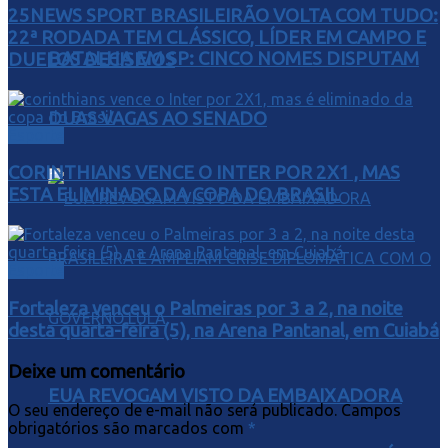
25NEWS SPORT BRASILEIRÃO VOLTA COM TUDO:
22ª RODADA TEM CLÁSSICO, LÍDER EM CAMPO E
BATALHA EM SP: CINCO NOMES DISPUTAM
DUELOS DECISIVOS
DUAS VAGAS AO SENADO
Esporte
CORINTHIANS VENCE O INTER POR 2X1 , MAS
ESTA ELIMINADO DA COPA DO BRASIL
Esporte
Fortaleza venceu o Palmeiras por 3 a 2, na noite
desta quarta-feira (5), na Arena Pantanal, em Cuiabá
Deixe um comentário
EUA REVOGAM VISTO DA EMBAIXADORA
O seu endereço de e-mail não será publicado.
Campos
obrigatórios são marcados com
*