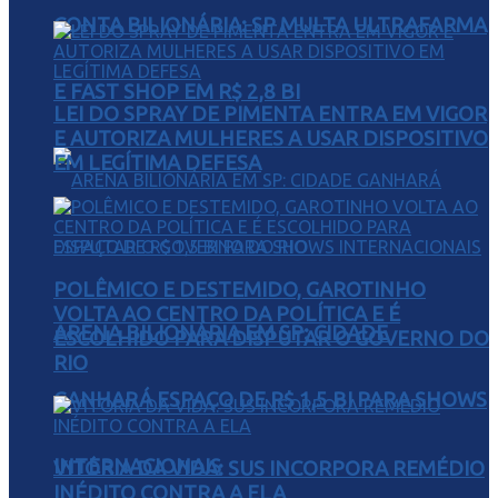
CONTA BILIONÁRIA: SP MULTA ULTRAFARMA
E FAST SHOP EM R$ 2,8 BI
LEI DO SPRAY DE PIMENTA ENTRA EM VIGOR
E AUTORIZA MULHERES A USAR DISPOSITIVO
EM LEGÍTIMA DEFESA
POLÊMICO E DESTEMIDO, GAROTINHO
VOLTA AO CENTRO DA POLÍTICA E É
ARENA BILIONÁRIA EM SP: CIDADE
ESCOLHIDO PARA DISPUTAR O GOVERNO DO
RIO
GANHARÁ ESPAÇO DE R$ 1,5 BI PARA SHOWS
INTERNACIONAIS
VITÓRIA DA VIDA: SUS INCORPORA REMÉDIO
INÉDITO CONTRA A ELA