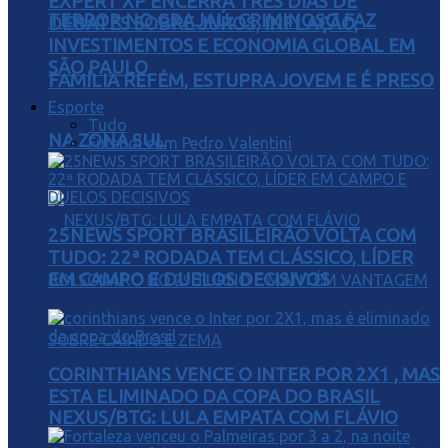
EXPERT XP ENCERRA TRÊS DIAS DE
TERROR NO GRAJAÚ: CRIMINOSO FAZ
DEBATES SOBRE JUROS, INFLAÇÃO,
INVESTIMENTOS E ECONOMIA GLOBAL EM
SÃO PAULO
FAMÍLIA REFÉM, ESTUPRA JOVEM E É PRESO
Esporte
Tudo
NA ZONA SUL
Futebol com Pedro Valentini
25NEWS SPORT BRASILEIRÃO VOLTA COM
TUDO: 22ª RODADA TEM CLÁSSICO, LÍDER
EM CAMPO E DUELOS DECISIVOS
CORINTHIANS VENCE O INTER POR 2X1 , MAS
ESTA ELIMINADO DA COPA DO BRASIL
NEXUS/BTG: LULA EMPATA COM FLÁVIO