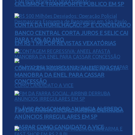
CICLISMO E TRANSPORTE PÚBLICO EM SP
CONTA DA HUMILHAÇÃO: SP É CONDENADO
BANCO CENTRAL CORTA JUROS E SELIC CAI
PARA 14% AO ANO
EM R$ 1 MI POR REVISTAS VEXATÓRIAS
CONTAGEM REGRESSIVA: ANEEL AFASTA
MANOBRA DA ENEL PARA CASSAR
CONCESSÃO
FLÁVIO BOLSONARO ANUNCIA ALFREDO
FIM DA FARRA SOCIAL: AIRBNB DERRUBA
ANÚNCIOS IRREGULARES EM SP
GASPAR COMO CANDIDATO A VICE