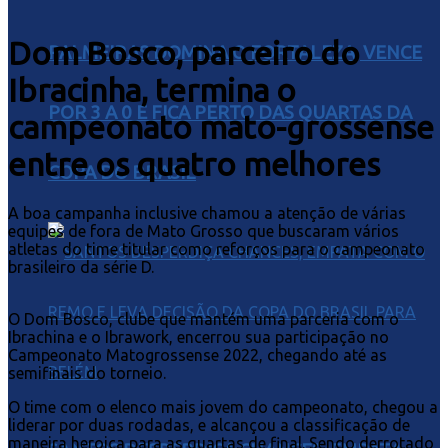
Dom Bosco, parceiro do
PALMEIRAS DOMINA O FORTALEZA, VENCE
Ibracinha, termina o
POR 3 A 0 E FICA PERTO DAS QUARTAS DA
campeonato mato-grossense
entre os quatro melhores
COPA DO BRASIL
A boa campanha inclusive chamou a atenção de várias
equipes de fora de Mato Grosso que buscaram vários
atletas do time titular como reforços para o campeonato
brasileiro da série D.
O Dom Bosco, clube que mantém uma parceria com o
Ibrachina e o Ibrawork, encerrou sua participação no
Campeonato Matogrossense 2022, chegando até as
semifinais do torneio.
O time com o elenco mais jovem do campeonato, chegou a
liderar por duas rodadas, e alcançou a classificação de
maneira heroica para as quartas de final. Sendo derrotado