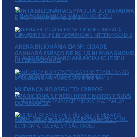
CONTA BILIONÁRIA: SP MULTA ULTRAFARMA
E FAST SHOP EM R$ 2,8 BI
ARENA BILIONÁRIA EM SP: CIDADE
GANHARÁ ESPAÇO DE R$ 1,5 BI PARA SHOWS
FLÁVIO BOLSONARO ANUNCIA HOJE SEU
INTERNACIONAIS
CANDIDATO A VICE-PRESIDENTE
MUDANÇA NO ASFALTO: CARROS
TRADICIONAIS ENCOLHEM E MOTOS E SUVS
DOMINAM SP