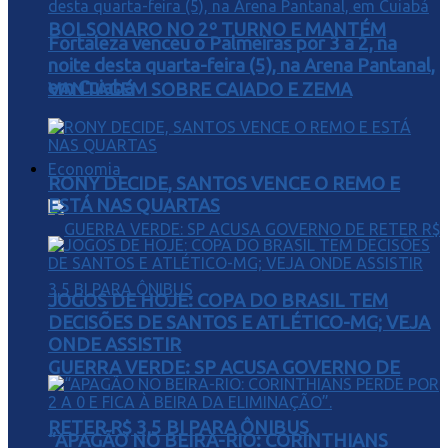
BOLSONARO NO 2º TURNO E MANTÉM
Fortaleza venceu o Palmeiras por 3 a 2, na
noite desta quarta-feira (5), na Arena Pantanal,
em Cuiabá
VANTAGEM SOBRE CAIADO E ZEMA
Economia
RONY DECIDE, SANTOS VENCE O REMO E
ESTÁ NAS QUARTAS
JOGOS DE HOJE: COPA DO BRASIL TEM
DECISÕES DE SANTOS E ATLÉTICO-MG; VEJA
ONDE ASSISTIR
GUERRA VERDE: SP ACUSA GOVERNO DE
RETER R$ 3,5 BI PARA ÔNIBUS
“APAGÃO NO BEIRA-RIO: CORINTHIANS