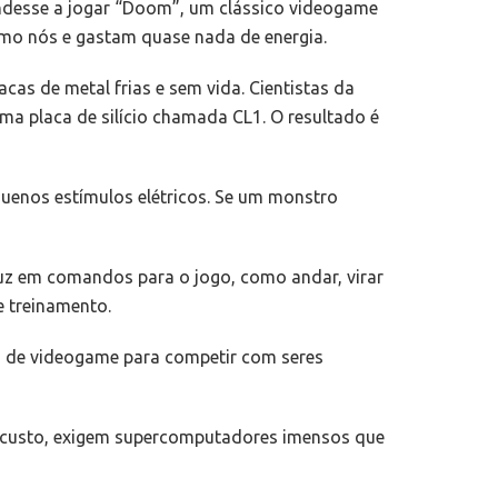
ndesse a jogar “Doom”, um clássico videogame
omo nós e gastam quase nada de energia.
cas de metal frias e sem vida. Cientistas da
uma placa de silício chamada CL1. O resultado é
quenos estímulos elétricos. Se um monstro
duz em comandos para o jogo, como andar, virar
e treinamento.
ão de videogame para competir com seres
odo custo, exigem supercomputadores imensos que