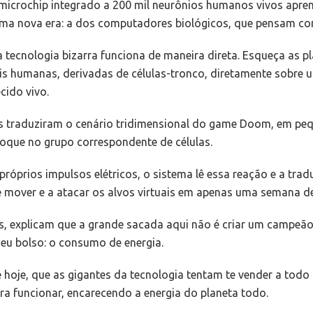
icrochip integrado a 200 mil neurônios humanos vivos apre
 uma nova era: a dos computadores biológicos, que pensam c
tecnologia bizarra funciona de maneira direta. Esqueça as pla
rais humanas, derivadas de células-tronco, diretamente sobre 
cido vivo.
tas traduziram o cenário tridimensional do game Doom, em pe
oque no grupo correspondente de células.
óprios impulsos elétricos, o sistema lê essa reação e a tra
 se mover e a atacar os alvos virtuais em apenas uma semana d
tas, explicam que a grande sacada aqui não é criar um campe
eu bolso: o consumo de energia.
 de hoje, que as gigantes da tecnologia tentam te vender a t
ra funcionar, encarecendo a energia do planeta todo.