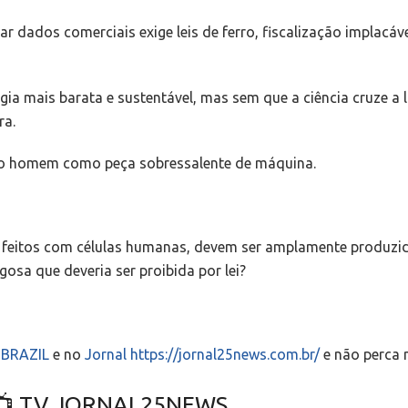
r dados comerciais exige leis de ferro, fiscalização implacáv
ia mais barata e sustentável, mas sem que a ciência cruze a 
ra.
r o homem como peça sobressalente de máquina.
 feitos com células humanas, devem ser amplamente produzido
gosa que deveria ser proibida por lei?
S-BRAZIL
e no
Jornal https://jornal25news.com.br/
e não perca 
AL25NEWS