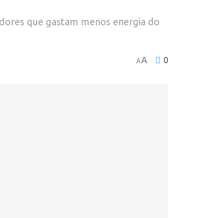
utadores que gastam menos energia do
A
0
A