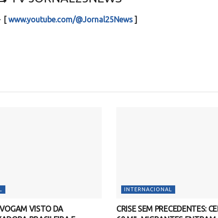
️
[
www.youtube.com/@Jornal25News
]
L
INTERNACIONAL
EVOGAM VISTO DA
CRISE SEM PRECEDENTES: C