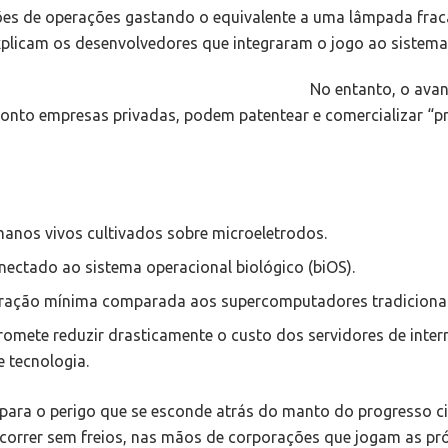
lhões de operações gastando o equivalente a uma lâmpada fra
plicam os desenvolvedores que integraram o jogo ao sistema
No entanto, o ava
 ponto empresas privadas, podem patentear e comercializar “pr
anos vivos cultivados sobre microeletrodos.
onectado ao sistema operacional biológico (biOS).
ração mínima comparada aos supercomputadores tradicionai
mete reduzir drasticamente o custo dos servidores de intern
e tecnologia.
ara o perigo que se esconde atrás do manto do progresso cie
 correr sem freios, nas mãos de corporações que jogam as pr