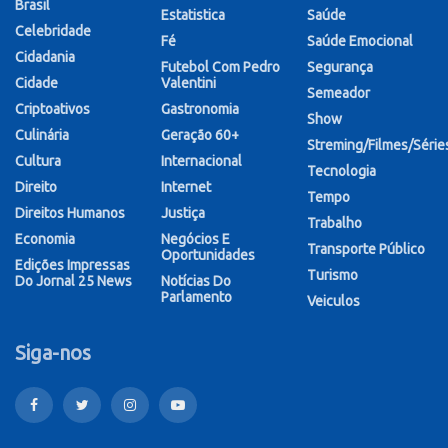
Brasil
Estatistica
Saúde
Celebridade
Fé
Saúde Emocional
Cidadania
Futebol Com Pedro
Segurança
Cidade
Valentini
Semeador
Criptoativos
Gastronomia
Show
Culinária
Geração 60+
Streming/Filmes/Série
Cultura
Internacional
Tecnologia
Direito
Internet
Tempo
Direitos Humanos
Justiça
Trabalho
Economia
Negócios E
Transporte Público
Oportunidades
Edições Impressas
Turismo
Do Jornal 25 News
Notícias Do
Parlamento
Veiculos
Siga-nos