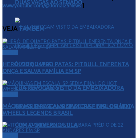
DUAS VAGAS AO SENADO
www.youtube.com/@Jornal25News
]
VEJA
TAMBÉM
Cidade
HERÓI DE QUATRO PATAS: PITBULL ENFRENTA
ONÇA E SALVA FAMÍLIA EM SP
EUA REVOGAM VISTO DA EMBAIXADORA
Cidade
MÁQUINAS EM ESCALA: SP SEDIA FINAL DO HOT
BRASILEIRA E AMPLIAM CRISE DIPLOMÁTICA
WHEELS LEGENDS BRASIL
COM O GOVERNO LULA
Cidade