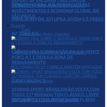
EXPERT XP ENCERRA TRÊS DIAS DE
TERROR NO GRAJAÚ: CRIMINOSO FAZ
DEBATES SOBRE JUROS, INFLAÇÃO,
INVESTIMENTOS E ECONOMIA GLOBAL EM
SÃO PAULO
FAMÍLIA REFÉM, ESTUPRA JOVEM E É PRESO
Esporte
Tudo
NA ZONA SUL
Futebol com Pedro Valentini
GRÊMIO VIRA SOBRE O SÃO PAULO, VENCE
POR 2 A 1 E DEIXA A ZONA DE
REBAIXAMENTO
25NEWS SPORT BRASILEIRÃO VOLTA COM
TUDO: 22ª RODADA TEM CLÁSSICO, LÍDER
NEXUS/BTG: LULA EMPATA COM FLÁVIO
EM CAMPO E DUELOS DECISIVOS