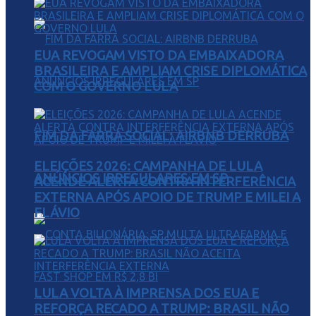
EUA REVOGAM VISTO DA EMBAIXADORA
BRASILEIRA E AMPLIAM CRISE DIPLOMÁTICA
COM O GOVERNO LULA
FIM DA FARRA SOCIAL: AIRBNB DERRUBA
ELEIÇÕES 2026: CAMPANHA DE LULA
ANÚNCIOS IRREGULARES EM SP
ACENDE ALERTA CONTRA INTERFERÊNCIA
EXTERNA APÓS APOIO DE TRUMP E MILEI A
FLÁVIO
LULA VOLTA À IMPRENSA DOS EUA E
REFORÇA RECADO A TRUMP: BRASIL NÃO