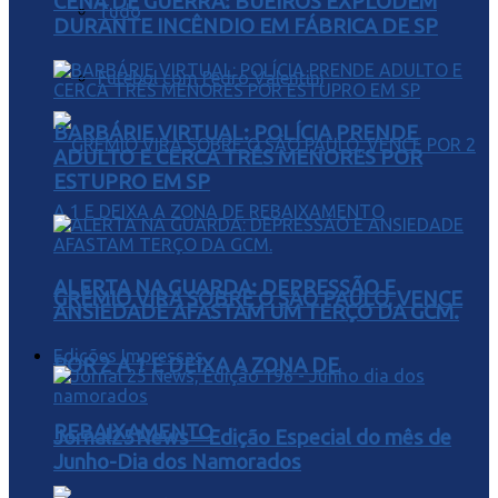
CENA DE GUERRA: BUEIROS EXPLODEM
Tudo
DURANTE INCÊNDIO EM FÁBRICA DE SP
Futebol com Pedro Valentini
BARBÁRIE VIRTUAL: POLÍCIA PRENDE
ADULTO E CERCA TRÊS MENORES POR
ESTUPRO EM SP
ALERTA NA GUARDA: DEPRESSÃO E
GRÊMIO VIRA SOBRE O SÃO PAULO, VENCE
ANSIEDADE AFASTAM UM TERÇO DA GCM.
Edições Impressas
POR 2 A 1 E DEIXA A ZONA DE
REBAIXAMENTO
Jornal25News – Edição Especial do mês de
Junho-Dia dos Namorados