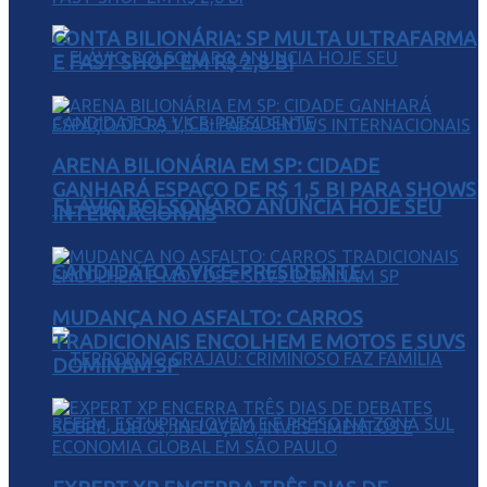
CONTA BILIONÁRIA: SP MULTA ULTRAFARMA
E FAST SHOP EM R$ 2,8 BI
ARENA BILIONÁRIA EM SP: CIDADE
GANHARÁ ESPAÇO DE R$ 1,5 BI PARA SHOWS
FLÁVIO BOLSONARO ANUNCIA HOJE SEU
INTERNACIONAIS
CANDIDATO A VICE-PRESIDENTE
MUDANÇA NO ASFALTO: CARROS
TRADICIONAIS ENCOLHEM E MOTOS E SUVS
DOMINAM SP