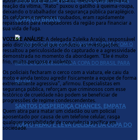
POR 3 A 0 E FICA PERTO DAS QUARTAS DA
aposentado durante um assalto. Mesmo sem nenhuma
reação da vítima, “Rato” puxou o gatilho à queima-roupa,
deixando o trabalhador da segurança pública paraplégico.
Os celulares e pertences roubados, eram rapidamente
COPA DO BRASIL
repassados para receptadores da região para financiar a
sua vida de fuga.
VOZES E ANÁLISE:
A delegada Zuleika Araújo, responsável
pelo distrito policial que conduziu as investigações,
ressaltou a periculosidade do capturado e a agressividade
demonstrada no momento da abordagem. “Ele é muito
frio, muito perigoso e violento.
Os policiais fecharam o cerco com a viatura, ele caiu da
moto e ainda tentou agredir fisicamente a equipe de forma
extremamente agressiva”, afirmou. Especialistas em
segurança pública, reforçam que criminosos com esse
histórico de crueldade não podem se beneficiar de
progressões de regime condescendentes.
SANTOS DESPERDIÇA CHANCES, EMPATA
Quem atira para matar um cidadão ou um policial
aposentado por causa de um telefone celular, rasga
qualquer possibilidade de convivência pacífica em
COM O REMO E LEVA DECISÃO DA COPA DO
sociedade.