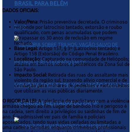
BRASIL PARA BELÉM
DADOS OFICIAIS:
Valor/Pena:
Prisão preventiva decretada. O criminoso
Brasil
responde por latrocínio tentado, extorsão e roubo
qualificado, com penas acumuladas que podem
ultrapassar os 30 anos de reclusão em regime
fechado.
Base Legal:
Artigo 157, § 3º (Latrocínio tentado) e
Artigo 158 (Extorsão) do Código Penal Brasileiro.
Localização:
Capturado na comunidade de Heliópolis;
atuava em bairros nobres e periféricos da Zona Sul de
São Paulo.
Impacto Social:
Retirada das ruas do assaltante mais
violento da região sul, trazendo alívio comercial e de
MEMÓRIA SOBRE TRILHOS: VAGÃO SALVO DE
circulação para milhares de pedestres e motociclistas
que utilizam as vias públicas diariamente.
O RIGOR DA LEI:
A tolerância do paulistano com a violência
INCÊNDIO É RESTAURADO EM SP
armada chegou ao fim. Lugar de bandido frio e perigoso é
na cadeia, sem direito a privilégios ou saidinhas de fim de
ano. É inadmissível ver pais de família e policiais
aposentados, tendo suas vidas ceifadas ou limitadas a
uma cadeira de rodas. enquanto criminosos profissionais