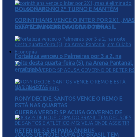
BOLSONARO NO 2º TURNO E MANTÉM
CORINTHIANS VENCE O INTER POR 2X1 , MAS
ESTA ELIMINADO DA COPA DO BRASIL
VANTAGEM SOBRE CAIADO E ZEMA
Economia
Fortaleza venceu o Palmeiras por 3 a 2, na
noite desta quarta-feira (5), na Arena Pantanal,
em Cuiabá
RONY DECIDE, SANTOS VENCE O REMO E
ESTÁ NAS QUARTAS
GUERRA VERDE: SP ACUSA GOVERNO DE
RETER R$ 3,5 BI PARA ÔNIBUS
JOGOS DE HOJE: COPA DO BRASIL TEM