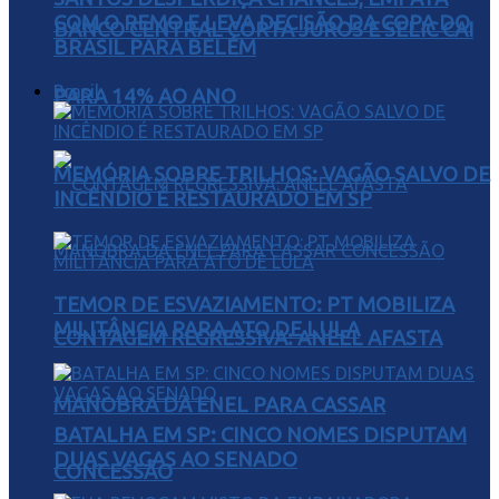
COM O REMO E LEVA DECISÃO DA COPA DO
BANCO CENTRAL CORTA JUROS E SELIC CAI
BRASIL PARA BELÉM
Brasil
PARA 14% AO ANO
MEMÓRIA SOBRE TRILHOS: VAGÃO SALVO DE
INCÊNDIO É RESTAURADO EM SP
TEMOR DE ESVAZIAMENTO: PT MOBILIZA
MILITÂNCIA PARA ATO DE LULA
CONTAGEM REGRESSIVA: ANEEL AFASTA
MANOBRA DA ENEL PARA CASSAR
BATALHA EM SP: CINCO NOMES DISPUTAM
DUAS VAGAS AO SENADO
CONCESSÃO