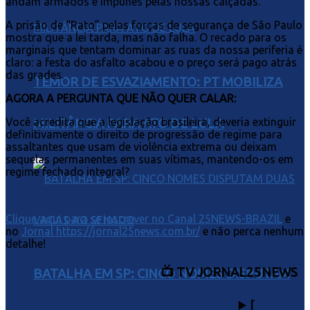
andam armados e impunes pelas nossas calçadas.
A prisão de “Rato” pelas forças de segurança de São Paulo
mostra que a lei tarda, mas não falha. O recado para os
marginais que tentam dominar as ruas da nossa periferia é
claro: a festa do asfalto acabou e o preço será pago atrás
das grades.
TEMOR DE ESVAZIAMENTO: PT MOBILIZA
AGORA A PERGUNTA QUE NÃO QUER CALAR:
Você acredita que a legislação brasileira, deveria extinguir
MILITÂNCIA PARA ATO DE LULA
definitivamente o direito de progressão de regime para
assaltantes que usam de violência extrema ou deixam
sequelas permanentes em suas vítimas, mantendo-os em
regime fechado integral?
Clique aqui para se inscrever no Canal 25NEWS-BRAZIL
e
no
Jornal https://jornal25news.com.br/
e não perca nenhum
detalhe!
📺 TV JORNAL25NEWS
BATALHA EM SP: CINCO NOMES DISPUTAM
▶️
[