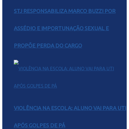
STJ RESPONSABILIZA MARCO BUZZI POR
ASSÉDIO E IMPORTUNAÇÃO SEXUAL E
PROPÕE PERDA DO CARGO
VIOLÊNCIA NA ESCOLA: ALUNO VAI PARA UTI
APÓS GOLPES DE PÁ