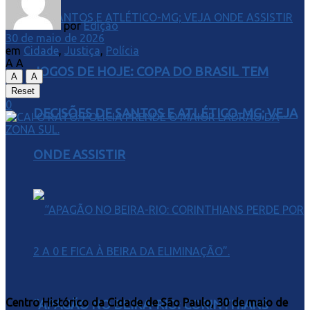
por
Edição
30 de maio de 2026
em
Cidade
,
Justiça
,
Polícia
A
A
JOGOS DE HOJE: COPA DO BRASIL TEM
A
A
Reset
0
DECISÕES DE SANTOS E ATLÉTICO-MG; VEJA
ONDE ASSISTIR
Centro Histórico da Cidade de São Paulo, 30 de maio de
“APAGÃO NO BEIRA-RIO: CORINTHIANS