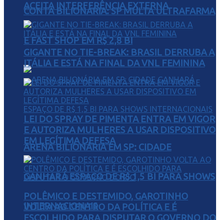
ACEITA INTERFERÊNCIA EXTERNA
CONTA BILIONÁRIA: SP MULTA ULTRAFARMA
E FAST SHOP EM R$ 2,8 BI
GIGANTE NO TIE-BREAK: BRASIL DERRUBA A
ITÁLIA E ESTÁ NA FINAL DA VNL FEMININA
LEI DO SPRAY DE PIMENTA ENTRA EM VIGOR
E AUTORIZA MULHERES A USAR DISPOSITIVO
EM LEGÍTIMA DEFESA
ARENA BILIONÁRIA EM SP: CIDADE
GANHARÁ ESPAÇO DE R$ 1,5 BI PARA SHOWS
POLÊMICO E DESTEMIDO, GAROTINHO
INTERNACIONAIS
VOLTA AO CENTRO DA POLÍTICA E É
ESCOLHIDO PARA DISPUTAR O GOVERNO DO