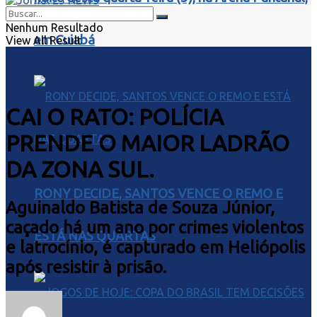
Nenhum Resultado
em Cuiabá
View All Result
CAI O RATO: POLÍCIA
PRENDE O MAIOR LADRÃO
DA ZONA SUL.
RONY DECIDE, SANTOS VENCE O REMO E
Aguinaldo Batista de Souza Júnior,
caçado há um ano por crimes violentos
ESTÁ NAS QUARTAS
e latrocínio, é capturado em Heliópolis
após resistir à prisão.