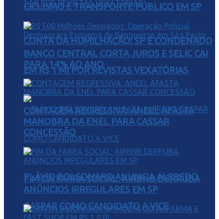
CICLISMO E TRANSPORTE PÚBLICO EM SP
CONTA DA HUMILHAÇÃO: SP É CONDENADO
BANCO CENTRAL CORTA JUROS E SELIC CAI
PARA 14% AO ANO
EM R$ 1 MI POR REVISTAS VEXATÓRIAS
CONTAGEM REGRESSIVA: ANEEL AFASTA
MANOBRA DA ENEL PARA CASSAR
CONCESSÃO
FLÁVIO BOLSONARO ANUNCIA ALFREDO
FIM DA FARRA SOCIAL: AIRBNB DERRUBA
ANÚNCIOS IRREGULARES EM SP
GASPAR COMO CANDIDATO A VICE