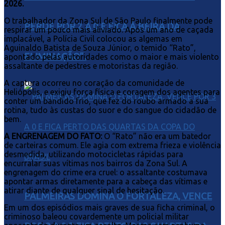
2026.
O trabalhador da Zona Sul de São Paulo finalmente pode
PERDE POR 2 A 0 E FICA À BEIRA DA
respirar um pouco mais aliviado. Após um ano de caçada
implacável, a Polícia Civil colocou as algemas em
Aguinaldo Batista de Souza Júnior, o temido “Rato”,
ELIMINAÇÃO”.
apontado pelas autoridades como o maior e mais violento
assaltante de pedestres e motoristas da região.
A captura ocorreu no coração da comunidade de
Heliópolis, e exigiu força física e coragem dos agentes para
conter um bandido frio, que fez do roubo armado a sua
rotina, tudo às custas do suor e do sangue do cidadão de
bem.
A ENGRENAGEM DO FATO:
O “Rato” não era um batedor
de carteiras comum. Ele agia com extrema frieza e violência
desmedida, utilizando motocicletas rápidas para
encurralar suas vítimas nos bairros da Zona Sul. A
engrenagem do crime era cruel: o assaltante costumava
apontar armas diretamente para a cabeça das vítimas e
atirar diante de qualquer sinal de hesitação.
PALMEIRAS DOMINA O FORTALEZA, VENCE
Em um dos episódios mais graves de sua ficha criminal, o
criminoso baleou covardemente um policial militar