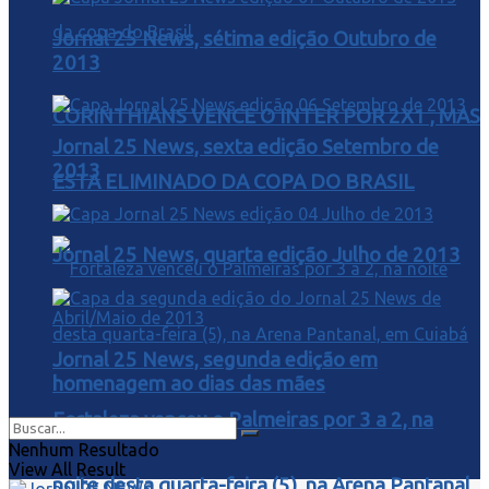
Jornal 25 News, sétima edição Outubro de
2013
CORINTHIANS VENCE O INTER POR 2X1 , MAS
Jornal 25 News, sexta edição Setembro de
2013
ESTA ELIMINADO DA COPA DO BRASIL
Jornal 25 News, quarta edição Julho de 2013
Jornal 25 News, segunda edição em
homenagem ao dias das mães
Fortaleza venceu o Palmeiras por 3 a 2, na
Nenhum Resultado
View All Result
noite desta quarta-feira (5), na Arena Pantanal,