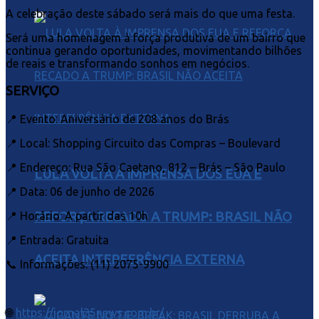
A celebração deste sábado será mais do que uma festa.
Será uma homenagem à força produtiva de um bairro que
continua gerando oportunidades, movimentando bilhões
de reais e transformando sonhos em negócios.
SERVIÇO
📍 Evento: Aniversário de 208 anos do Brás
📍 Local: Shopping Circuito das Compras – Boulevard
📍 Endereço: Rua São Caetano, 812 – Brás – São Paulo
LULA VOLTA À IMPRENSA DOS EUA E
📍 Data: 06 de junho de 2026
📍 Horário: A partir das 10h
REFORÇA RECADO A TRUMP: BRASIL NÃO
📍 Entrada: Gratuita
ACEITA INTERFERÊNCIA EXTERNA
📞 Informações: (11) 2075-9900
🌐
https://jornal25news.com.br/