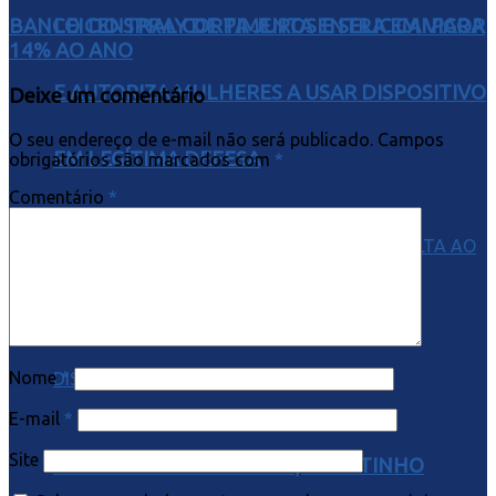
LEI DO SPRAY DE PIMENTA ENTRA EM VIGOR
BANCO CENTRAL CORTA JUROS E SELIC CAI PARA
14% AO ANO
E AUTORIZA MULHERES A USAR DISPOSITIVO
Deixe um comentário
O seu endereço de e-mail não será publicado.
Campos
EM LEGÍTIMA DEFESA
obrigatórios são marcados com
*
Comentário
*
Nome
*
E-mail
*
Site
POLÊMICO E DESTEMIDO, GAROTINHO