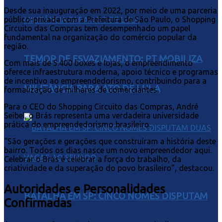
Desde sua inauguração em 2022, por meio de uma parceria
público-privada com a Prefeitura de São Paulo, o Shopping
Circuito das Compras tem desempenhado um papel
fundamental na organização do comércio popular da
região.
TEMOR DE ESVAZIAMENTO: PT MOBILIZA
Com mais de 5.400 boxes e lojas, o empreendimento
oferece infraestrutura moderna, apoio técnico e programas
de incentivo ao empreendedorismo, contribuindo para a
MILITÂNCIA PARA ATO DE LULA
formalização de milhares de comerciantes.
Para o CEO do Shopping Circuito das Compras, André
Seibel, o Brás representa uma verdadeira universidade
prática do empreendedorismo brasileiro.
“São gerações e gerações que construíram a história deste
bairro. Todos os dias nasce um novo empreendedor aqui.
Celebrar o Brás é celebrar a força do trabalho, da
criatividade e da superação do povo brasileiro”, destacou.
Autoridades e Personalidades
BATALHA EM SP: CINCO NOMES DISPUTAM
Confirmadas