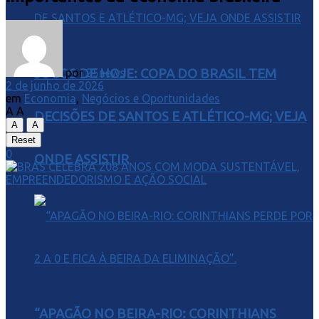
JOGOS DE HOJE: COPA DO BRASIL TEM
por
25news
2 de junho de 2026
em
Economia
,
Negócios e Oportunidades
A
A
DECISÕES DE SANTOS E ATLÉTICO-MG; VEJA
A
A
Reset
0
ONDE ASSISTIR
“APAGÃO NO BEIRA-RIO: CORINTHIANS