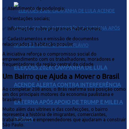
✅ Atendimento de podologia;
✅ Orientações sociais;
✅ Informações sobre programas habitacionais;
✅ Cadastramentos e emissão de documentos
relacionados à habitação popular.
A iniciativa reforça o compromisso social do
empreendimento com os trabalhadores, moradores e
frequentadores da região central da cidade.
ELEIÇÕES 2026: CAMPANHA DE LULA
Um Bairro que Ajuda a Mover o Brasil
ACENDE ALERTA CONTRA INTERFERÊNCIA
Ao completar 208 anos, o Brás reafirma sua posição como
um dos principais motores da economia paulistana e
brasileira.
EXTERNA APÓS APOIO DE TRUMP E MILEI A
Muito além das vitrines e das confecções, o bairro
representa a história de imigrantes, comerciantes,
FLÁVIO
trabalhadores e empreendedores que ajudaram a construir
São Paulo.