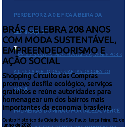
PERDE POR 2 A 0 E FICA À BEIRA DA
BRÁS CELEBRA 208 ANOS
ELIMINAÇÃO”.
COM MODA SUSTENTÁVEL,
EMPREENDEDORISMO E
AÇÃO SOCIAL
Shopping Circuito das Compras
promove desfile ecológico, serviços
gratuitos e reúne autoridades para
homenagear um dos bairros mais
importantes da economia brasileira
PALMEIRAS DOMINA O FORTALEZA, VENCE
Centro Histórico da Cidade de São Paulo, terça-feira, 02 de
junho de 2026