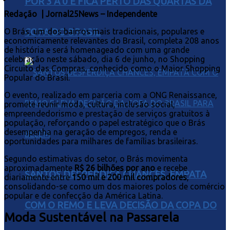
POR 3 A 0 E FICA PERTO DAS QUARTAS DA
Redação | Jornal25News – Independente
COPA DO BRASIL
O Brás, um dos bairros mais tradicionais, populares e
economicamente relevantes do Brasil, completa 208 anos
de história e será homenageado com uma grande
celebração neste sábado, dia 6 de junho, no Shopping
Circuito das Compras, conhecido como o Maior Shopping
Popular do Brasil.
O evento, realizado em parceria com a ONG Renaissance,
promete reunir moda, cultura, inclusão social,
empreendedorismo e prestação de serviços gratuitos à
população, reforçando o papel estratégico que o Brás
desempenha na geração de empregos, renda e
oportunidades para milhares de famílias brasileiras.
Segundo estimativas do setor, o Brás movimenta
aproximadamente
R$ 26 bilhões por ano
e recebe
SANTOS DESPERDIÇA CHANCES, EMPATA
diariamente entre
150 mil e 200 mil compradores
,
consolidando-se como um dos maiores polos de comércio
popular e de confecção da América Latina.
COM O REMO E LEVA DECISÃO DA COPA DO
Moda Sustentável na Passarela