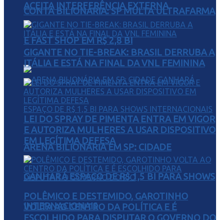
ACEITA INTERFERÊNCIA EXTERNA
CONTA BILIONÁRIA: SP MULTA ULTRAFARMA
E FAST SHOP EM R$ 2,8 BI
GIGANTE NO TIE-BREAK: BRASIL DERRUBA A
ITÁLIA E ESTÁ NA FINAL DA VNL FEMININA
LEI DO SPRAY DE PIMENTA ENTRA EM VIGOR
E AUTORIZA MULHERES A USAR DISPOSITIVO
EM LEGÍTIMA DEFESA
ARENA BILIONÁRIA EM SP: CIDADE
GANHARÁ ESPAÇO DE R$ 1,5 BI PARA SHOWS
POLÊMICO E DESTEMIDO, GAROTINHO
INTERNACIONAIS
VOLTA AO CENTRO DA POLÍTICA E É
ESCOLHIDO PARA DISPUTAR O GOVERNO DO