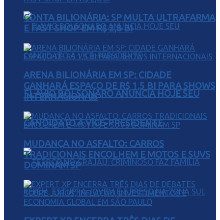
CONTA BILIONÁRIA: SP MULTA ULTRAFARMA
E FAST SHOP EM R$ 2,8 BI
ARENA BILIONÁRIA EM SP: CIDADE
GANHARÁ ESPAÇO DE R$ 1,5 BI PARA SHOWS
FLÁVIO BOLSONARO ANUNCIA HOJE SEU
INTERNACIONAIS
CANDIDATO A VICE-PRESIDENTE
MUDANÇA NO ASFALTO: CARROS
TRADICIONAIS ENCOLHEM E MOTOS E SUVS
DOMINAM SP