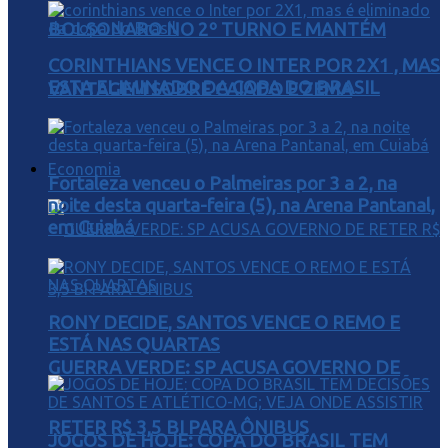
BOLSONARO NO 2º TURNO E MANTÉM
CORINTHIANS VENCE O INTER POR 2X1 , MAS
ESTA ELIMINADO DA COPA DO BRASIL
VANTAGEM SOBRE CAIADO E ZEMA
Economia
Fortaleza venceu o Palmeiras por 3 a 2, na
noite desta quarta-feira (5), na Arena Pantanal,
em Cuiabá
RONY DECIDE, SANTOS VENCE O REMO E
ESTÁ NAS QUARTAS
GUERRA VERDE: SP ACUSA GOVERNO DE
RETER R$ 3,5 BI PARA ÔNIBUS
JOGOS DE HOJE: COPA DO BRASIL TEM