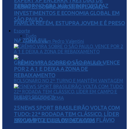
EXPERT XP ENCERRA TRÊS DIAS DE
TERROR NO GRAJAÚ: CRIMINOSO FAZ
DEBATES SOBRE JUROS, INFLAÇÃO,
INVESTIMENTOS E ECONOMIA GLOBAL EM
SÃO PAULO
FAMÍLIA REFÉM, ESTUPRA JOVEM E É PRESO
Esporte
Tudo
NA ZONA SUL
Futebol com Pedro Valentini
GRÊMIO VIRA SOBRE O SÃO PAULO, VENCE
POR 2 A 1 E DEIXA A ZONA DE
REBAIXAMENTO
25NEWS SPORT BRASILEIRÃO VOLTA COM
TUDO: 22ª RODADA TEM CLÁSSICO, LÍDER
NEXUS/BTG: LULA EMPATA COM FLÁVIO
EM CAMPO E DUELOS DECISIVOS