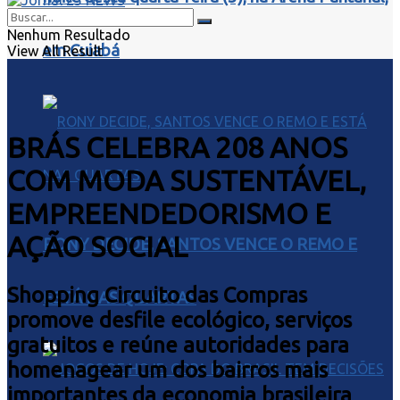
Nenhum Resultado
em Cuiabá
View All Result
BRÁS CELEBRA 208 ANOS
COM MODA SUSTENTÁVEL,
EMPREENDEDORISMO E
AÇÃO SOCIAL
RONY DECIDE, SANTOS VENCE O REMO E
Shopping Circuito das Compras
ESTÁ NAS QUARTAS
promove desfile ecológico, serviços
gratuitos e reúne autoridades para
homenagear um dos bairros mais
importantes da economia brasileira