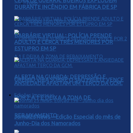
CENA DE GUERRA: BUEIROS EXPLODEM
Tudo
DURANTE INCÊNDIO EM FÁBRICA DE SP
Futebol com Pedro Valentini
BARBÁRIE VIRTUAL: POLÍCIA PRENDE
ADULTO E CERCA TRÊS MENORES POR
ESTUPRO EM SP
ALERTA NA GUARDA: DEPRESSÃO E
GRÊMIO VIRA SOBRE O SÃO PAULO, VENCE
ANSIEDADE AFASTAM UM TERÇO DA GCM.
Edições Impressas
POR 2 A 1 E DEIXA A ZONA DE
REBAIXAMENTO
Jornal25News – Edição Especial do mês de
Junho-Dia dos Namorados