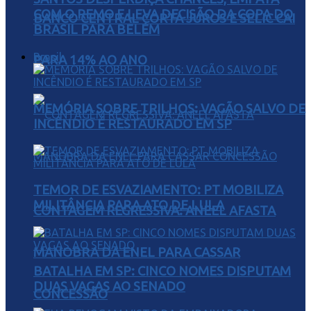
COM O REMO E LEVA DECISÃO DA COPA DO
BANCO CENTRAL CORTA JUROS E SELIC CAI
BRASIL PARA BELÉM
Brasil
PARA 14% AO ANO
MEMÓRIA SOBRE TRILHOS: VAGÃO SALVO DE
INCÊNDIO É RESTAURADO EM SP
TEMOR DE ESVAZIAMENTO: PT MOBILIZA
MILITÂNCIA PARA ATO DE LULA
CONTAGEM REGRESSIVA: ANEEL AFASTA
MANOBRA DA ENEL PARA CASSAR
BATALHA EM SP: CINCO NOMES DISPUTAM
DUAS VAGAS AO SENADO
CONCESSÃO