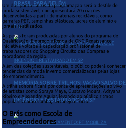
BRASIL PARA BELÉM
Um dos pontos altos da programação será o desfile de
moda sustentável, que apresentará 20 criações
desenvolvidas a partir de materiais recicláveis, como
garrafas PET, tampinhas plásticas, lacres de alumínio e
Brasil
jornais reutilizados.
As peças foram produzidas por alunos do programa de
Qualificação, Emprego e Renda da ONG Renaissance,
iniciativa voltada à capacitação profissional de
trabalhadores do Shopping Circuito das Compras e
moradores da região.
Além das coleções sustentáveis, o público poderá conhecer
tendências da moda inverno comercializadas pelas lojas
do empreendimento.
MEMÓRIA SOBRE TRILHOS: VAGÃO SALVO DE
A trilha sonora ficará por conta de apresentações ao vivo
de artistas como Soraya Maya, Gustavo Moura, Adryana
Ribeiro e Alexandre Aguiar, levando ao público ritmos
INCÊNDIO É RESTAURADO EM SP
populares como samba, sertanejo e forró.
O Brás como Escola de
Empreendedores