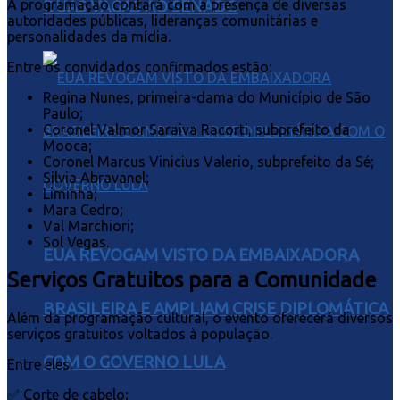
A programação contará com a presença de diversas
DUAS VAGAS AO SENADO
autoridades públicas, lideranças comunitárias e
personalidades da mídia.
Entre os convidados confirmados estão:
Regina Nunes, primeira-dama do Município de São
Paulo;
Coronel Valmor Saraiva Racorti, subprefeito da
Mooca;
Coronel Marcus Vinicius Valerio, subprefeito da Sé;
Silvia Abravanel;
Liminha;
Mara Cedro;
Val Marchiori;
Sol Vegas.
EUA REVOGAM VISTO DA EMBAIXADORA
Serviços Gratuitos para a Comunidade
BRASILEIRA E AMPLIAM CRISE DIPLOMÁTICA
Além da programação cultural, o evento oferecerá diversos
serviços gratuitos voltados à população.
COM O GOVERNO LULA
Entre eles:
✅ Corte de cabelo;