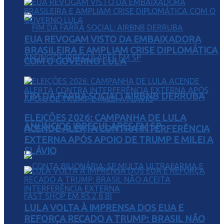
EUA REVOGAM VISTO DA EMBAIXADORA
BRASILEIRA E AMPLIAM CRISE DIPLOMÁTICA
COM O GOVERNO LULA
FIM DA FARRA SOCIAL: AIRBNB DERRUBA
ELEIÇÕES 2026: CAMPANHA DE LULA
ANÚNCIOS IRREGULARES EM SP
ACENDE ALERTA CONTRA INTERFERÊNCIA
EXTERNA APÓS APOIO DE TRUMP E MILEI A
FLÁVIO
LULA VOLTA À IMPRENSA DOS EUA E
REFORÇA RECADO A TRUMP: BRASIL NÃO