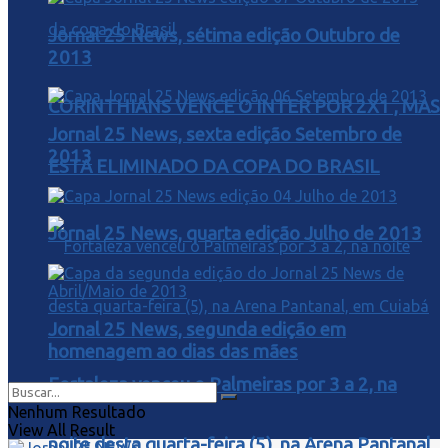
Jornal 25 News, sétima edição Outubro de
2013
CORINTHIANS VENCE O INTER POR 2X1 , MAS
Jornal 25 News, sexta edição Setembro de
2013
ESTA ELIMINADO DA COPA DO BRASIL
Jornal 25 News, quarta edição Julho de 2013
Jornal 25 News, segunda edição em
homenagem ao dias das mães
Fortaleza venceu o Palmeiras por 3 a 2, na
Nenhum Resultado
View All Result
noite desta quarta-feira (5), na Arena Pantanal,