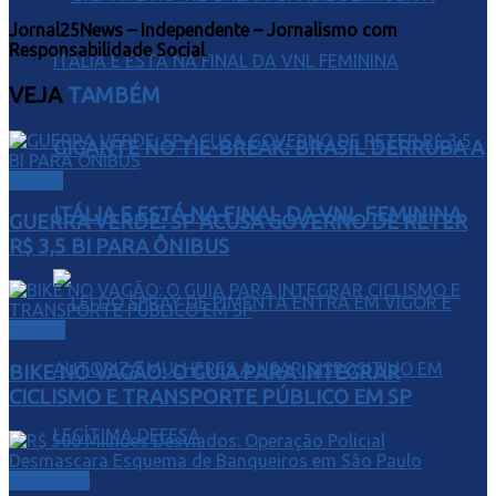
Jornal25News – Independente – Jornalismo com
Responsabilidade Social
.
VEJA
TAMBÉM
GIGANTE NO TIE-BREAK: BRASIL DERRUBA A
Direito
ITÁLIA E ESTÁ NA FINAL DA VNL FEMININA
GUERRA VERDE: SP ACUSA GOVERNO DE RETER
R$ 3,5 BI PARA ÔNIBUS
Cidade
BIKE NO VAGÃO: O GUIA PARA INTEGRAR
CICLISMO E TRANSPORTE PÚBLICO EM SP
Economia