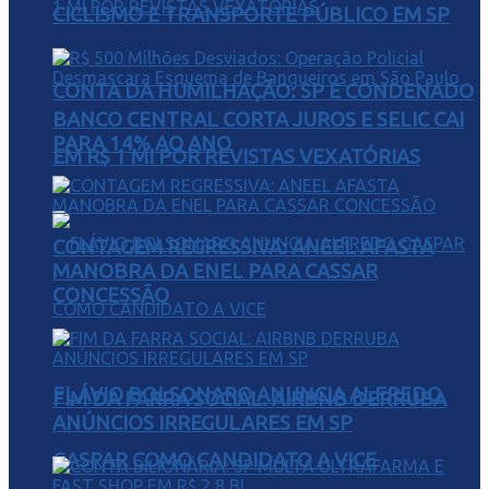
CICLISMO E TRANSPORTE PÚBLICO EM SP
CONTA DA HUMILHAÇÃO: SP É CONDENADO
BANCO CENTRAL CORTA JUROS E SELIC CAI
PARA 14% AO ANO
EM R$ 1 MI POR REVISTAS VEXATÓRIAS
CONTAGEM REGRESSIVA: ANEEL AFASTA
MANOBRA DA ENEL PARA CASSAR
CONCESSÃO
FLÁVIO BOLSONARO ANUNCIA ALFREDO
FIM DA FARRA SOCIAL: AIRBNB DERRUBA
ANÚNCIOS IRREGULARES EM SP
GASPAR COMO CANDIDATO A VICE