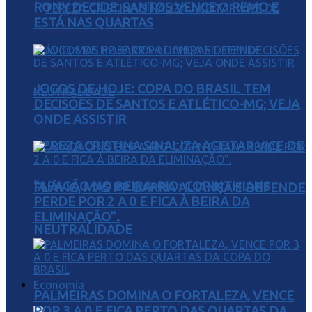
RONY DECIDE, SANTOS VENCE O REMO E
ESTÁ NAS QUARTAS
JOGOS DE HOJE: COPA DO BRASIL TEM
DECISÕES DE SANTOS E ATLÉTICO-MG; VEJA
ONDE ASSISTIR
TEREZA CRISTINA SINALIZA ACEITAR VICE DE
“APAGÃO NO BEIRA-RIO: CORINTHIANS
FLÁVIO, MAS PP BARRA ALIANÇA E DEFENDE
PERDE POR 2 A 0 E FICA À BEIRA DA
ELIMINAÇÃO”.
NEUTRALIDADE
Economia
PALMEIRAS DOMINA O FORTALEZA, VENCE
POR 3 A 0 E FICA PERTO DAS QUARTAS DA