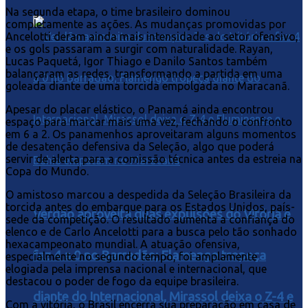
Na segunda etapa, o time brasileiro dominou
completamente as ações. As mudanças promovidas por
Ancelotti deram ainda mais intensidade ao setor ofensivo,
e os gols passaram a surgir com naturalidade. Rayan,
Lucas Paquetá, Igor Thiago e Danilo Santos também
balançaram as redes, transformando a partida em uma
goleada diante de uma torcida empolgada no Maracanã.
Apesar do placar elástico, o Panamá ainda encontrou
espaço para marcar mais uma vez, fechando o confronto
em 6 a 2. Os panamenhos aproveitaram alguns momentos
de desatenção defensiva da Seleção, algo que poderá
servir de alerta para a comissão técnica antes da estreia na
Copa do Mundo.
O amistoso marcou a despedida da Seleção Brasileira da
torcida antes do embarque para os Estados Unidos, país-
Verdão aproveita duas expulsões do Vitória e
sede da competição. O resultado aumenta a confiança do
elenco e de Carlo Ancelotti para a busca pelo tão sonhado
hexacampeonato mundial. A atuação ofensiva,
faz 4 a 0 no Barradão; Flamengo tropeça
especialmente no segundo tempo, foi amplamente
elogiada pela imprensa nacional e internacional, que
destacou o poder de fogo da equipe brasileira.
diante do Internacional, Mirassol deixa o Z-4 e
Com a vitória, o Brasil encerra sua preparação em casa de