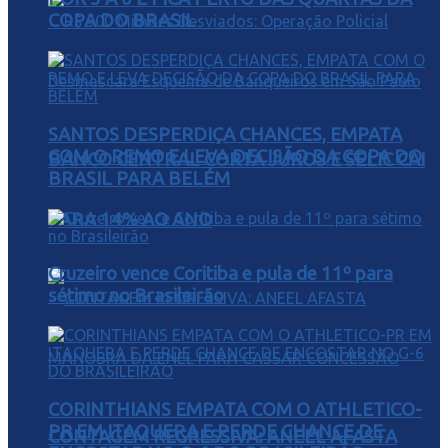
COPA DO BRASIL
SANTOS DESPERDIÇA CHANCES, EMPATA
COM O REMO E LEVA DECISÃO DA COPA DO
BANCO CENTRAL CORTA JUROS E SELIC CAI
BRASIL PARA BELÉM
PARA 14% AO ANO
Cruzeiro vence Coritiba e pula de 11º para
sétimo no Brasileirão
CORINTHIANS EMPATA COM O ATHLETICO-
PR EM ITAQUERA E PERDE CHANCE DE
CONTAGEM REGRESSIVA: ANEEL AFASTA