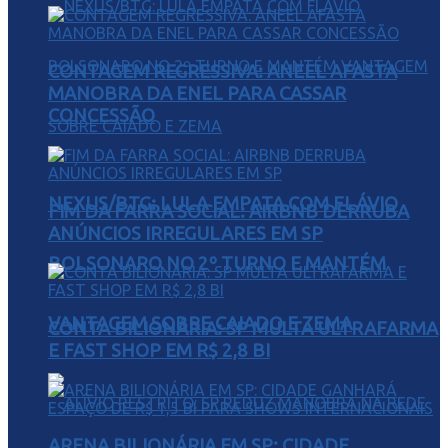
CONTAGEM REGRESSIVA: ANEEL AFASTA
MANOBRA DA ENEL PARA CASSAR
CONCESSÃO
NEXUS/BTG: LULA EMPATA COM FLÁVIO
FIM DA FARRA SOCIAL: AIRBNB DERRUBA
ANÚNCIOS IRREGULARES EM SP
BOLSONARO NO 2º TURNO E MANTÉM
VANTAGEM SOBRE CAIADO E ZEMA
CONTA BILIONÁRIA: SP MULTA ULTRAFARMA
E FAST SHOP EM R$ 2,8 BI
ARENA BILIONÁRIA EM SP: CIDADE