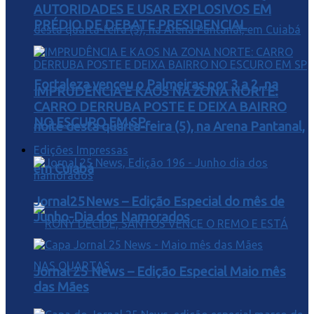
AUTORIDADES E USAR EXPLOSIVOS EM
PRÉDIO DE DEBATE PRESIDENCIAL
Fortaleza venceu o Palmeiras por 3 a 2, na
IMPRUDÊNCIA E KAOS NA ZONA NORTE:
CARRO DERRUBA POSTE E DEIXA BAIRRO
NO ESCURO EM SP
noite desta quarta-feira (5), na Arena Pantanal,
Edições Impressas
em Cuiabá
Jornal25News – Edição Especial do mês de
Junho-Dia dos Namorados
Jornal 25 News – Edição Especial Maio mês
das Mães