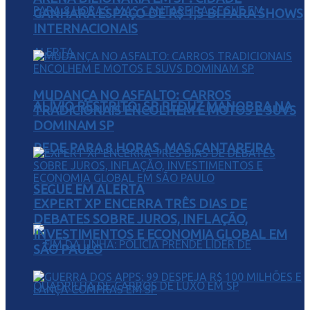
GANHARÁ ESPAÇO DE R$ 1,5 BI PARA SHOWS
INTERNACIONAIS
MUDANÇA NO ASFALTO: CARROS
ALÍVIO RESTRITO: SP REDUZ MANOBRA NA
TRADICIONAIS ENCOLHEM E MOTOS E SUVS
DOMINAM SP
REDE PARA 8 HORAS, MAS CANTAREIRA
SEGUE EM ALERTA
EXPERT XP ENCERRA TRÊS DIAS DE
DEBATES SOBRE JUROS, INFLAÇÃO,
INVESTIMENTOS E ECONOMIA GLOBAL EM
SÃO PAULO