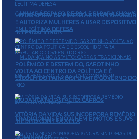
GANHARÁ ESPAÇO DE R$ 1,5 BI PARA SHOWS
LEI DO SPRAY DE PIMENTA ENTRA EM VIGOR
E AUTORIZA MULHERES A USAR DISPOSITIVO
EM LEGÍTIMA DEFESA
INTERNACIONAIS
POLÊMICO E DESTEMIDO, GAROTINHO
VOLTA AO CENTRO DA POLÍTICA E É
ESCOLHIDO PARA DISPUTAR O GOVERNO DO
RIO
MUDANÇA NO ASFALTO: CARROS
VITÓRIA DA VIDA: SUS INCORPORA REMÉDIO
TRADICIONAIS ENCOLHEM E MOTOS E SUVS
INÉDITO CONTRA A ELA
DOMINAM SP