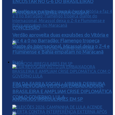
ENCOSTAR NO G-6 DO BRASILEIRÃO
MANOBRA DA ENEL PARA CASSAR
CONCESSÃO
Verdão aproveita duas expulsões do Vitória e
faz 4 a 0 no Barradão; Flamengo tropeça
diante do Internacional, Mirassol deixa o Z-4 e
Fluminense e Bahia empatam no Maracanã
Brasil
FIM DA FARRA SOCIAL: AIRBNB DERRUBA
EUA REVOGAM VISTO DA EMBAIXADORA
BRASILEIRA E AMPLIAM CRISE DIPLOMÁTICA
COM O GOVERNO LULA
ANÚNCIOS IRREGULARES EM SP