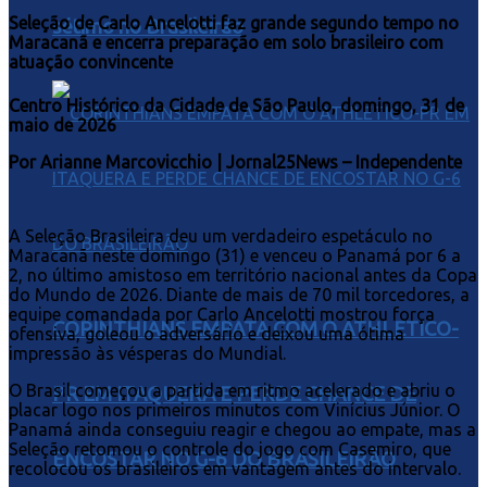
Seleção de Carlo Ancelotti faz grande segundo tempo no
sétimo no Brasileirão
Maracanã e encerra preparação em solo brasileiro com
atuação convincente
Centro Histórico da Cidade de São Paulo, domingo
, 31 de
maio de 2026
Por Arianne Marcovicchio | Jornal25News – Independente
A Seleção Brasileira deu um verdadeiro espetáculo no
Maracanã neste domingo (31) e venceu o Panamá por 6 a
2, no último amistoso em território nacional antes da Copa
do Mundo de 2026. Diante de mais de 70 mil torcedores, a
equipe comandada por Carlo Ancelotti mostrou força
CORINTHIANS EMPATA COM O ATHLETICO-
ofensiva, goleou o adversário e deixou uma ótima
impressão às vésperas do Mundial.
O Brasil começou a partida em ritmo acelerado e abriu o
PR EM ITAQUERA E PERDE CHANCE DE
placar logo nos primeiros minutos com Vinícius Júnior. O
Panamá ainda conseguiu reagir e chegou ao empate, mas a
Seleção retomou o controle do jogo com Casemiro, que
ENCOSTAR NO G-6 DO BRASILEIRÃO
recolocou os brasileiros em vantagem antes do intervalo.