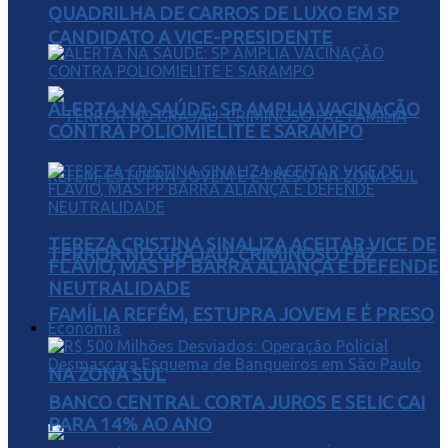
QUADRILHA DE CARROS DE LUXO EM SP
CANDIDATO A VICE-PRESIDENTE
ALERTA NA SAÚDE: SP AMPLIA VACINAÇÃO
CONTRA POLIOMIELITE E SARAMPO
TEREZA CRISTINA SINALIZA ACEITAR VICE DE
TERROR NO GRAJAÚ: CRIMINOSO FAZ
FLÁVIO, MAS PP BARRA ALIANÇA E DEFENDE
NEUTRALIDADE
FAMÍLIA REFÉM, ESTUPRA JOVEM E É PRESO
Economia
NA ZONA SUL
BANCO CENTRAL CORTA JUROS E SELIC CAI
PARA 14% AO ANO