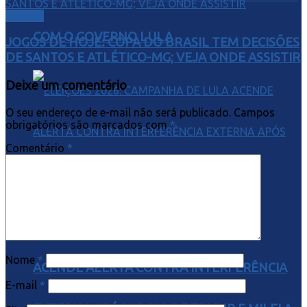
Esporte
COM O GOVERNO LULA
JOGOS DE HOJE: COPA DO BRASIL TEM DECISÕES
DE SANTOS E ATLÉTICO-MG; VEJA ONDE ASSISTIR
Deixe um comentário
O seu endereço de e-mail não será publicado.
Campos
obrigatórios são marcados com
*
Comentário
*
ELEIÇÕES 2026: CAMPANHA DE LULA
Nome
*
ACENDE ALERTA CONTRA INTERFERÊNCIA
E-mail
*