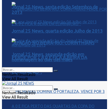
Jornal 25 News, sexta edição Setembro de
2013
Jornal 25 News, quarta edição Julho de 2013
“APAGÃO NO BEIRA-RIO: CORINTHIANS
Jornal 25 News, segunda edição em
PERDE POR 2 A 0 E FICA À BEIRA DA
homenagem ao dias das mães
ELIMINAÇÃO”.
Nenhum Resultado
View All Result
Nenhum Resultado
View All Result