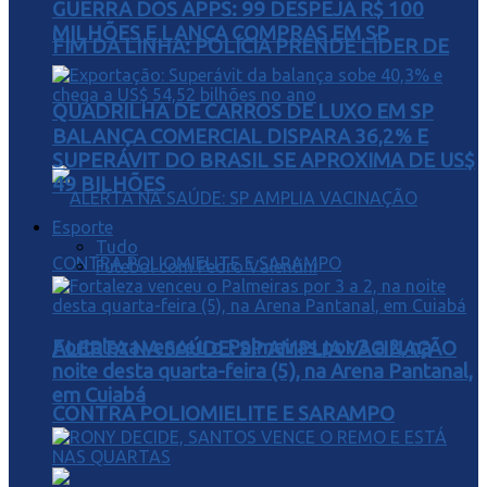
GUERRA DOS APPS: 99 DESPEJA R$ 100
MILHÕES E LANÇA COMPRAS EM SP
FIM DA LINHA: POLÍCIA PRENDE LÍDER DE
QUADRILHA DE CARROS DE LUXO EM SP
BALANÇA COMERCIAL DISPARA 36,2% E
SUPERÁVIT DO BRASIL SE APROXIMA DE US$
49 BILHÕES
Esporte
Tudo
Futebol com Pedro Valentini
Fortaleza venceu o Palmeiras por 3 a 2, na
ALERTA NA SAÚDE: SP AMPLIA VACINAÇÃO
noite desta quarta-feira (5), na Arena Pantanal,
em Cuiabá
CONTRA POLIOMIELITE E SARAMPO