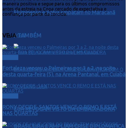
maneira positiva e segue para os últimos compromissos
antes da estreia na Copa cercado de expectativa e
Fluminense e Bahia empatam no Maracanã
confiança por parte da torcida.
VEJA
TAMBÉM
Brasil
Esporte
Fortaleza venceu o Palmeiras por 3 a 2, na noite
desta quarta-feira (5), na Arena Pantanal, em Cuiabá
Esporte
RONY DECIDE, SANTOS VENCE O REMO E ESTÁ
EUA REVOGAM VISTO DA EMBAIXADORA
NAS QUARTAS
BRASILEIRA E AMPLIAM CRISE DIPLOMÁTICA