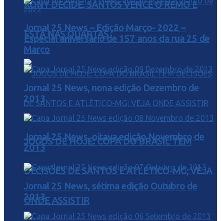
RONY DECIDE, SANTOS VENCE O REMO E
Jornal 25 News – Edição Março- 2022 –
ESTÁ NAS QUARTAS
Especial aniversário de 157 anos da rua 25 de
Março
Jornal 25 News, nona edição Dezembro de
2013
Jornal 25 News, oitava edição Novembro de
JOGOS DE HOJE: COPA DO BRASIL TEM
2013
DECISÕES DE SANTOS E ATLÉTICO-MG; VEJA
Jornal 25 News, sétima edição Outubro de
2013
ONDE ASSISTIR