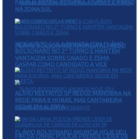
FAMÍLIA REFÉM, ESTUPRA JOVEM E É PRESO
NA ZONA SUL
NEXUS/BTG: LULA EMPATA COM FLÁVIO
FLÁVIO BOLSONARO ANUNCIA ALFREDO
BOLSONARO NO 2º TURNO E MANTÉM
VANTAGEM SOBRE CAIADO E ZEMA
GASPAR COMO CANDIDATO A VICE
ALÍVIO RESTRITO: SP REDUZ MANOBRA NA
REDE PARA 8 HORAS, MAS CANTAREIRA
SEGUE EM ALERTA
FLÁVIO BOLSONARO ANUNCIA HOJE SEU
FIM DA LINHA: POLÍCIA PRENDE LÍDER DE