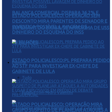
BALANÇA COMERCIAL DISPARA 36,2% E
ESTADO POLICIALESCO: OPERAÇÃO SEM
DESCONTO MIRA PARENTES DE SENADOR E
INVESTIGA POSSÍVEL LAVAGEM DE
SUPERÁVIT DO BRASIL SE APROXIMA DE US$
DINHEIRO DO ESQUEMA DO INSS
49 BILHÕES
ESTADO POLICIALESCO:PL PREPARA PEDIDO
Esporte
AO STF PARA INVESTIGAR EX-CHEFE DE
GABINETE DE LULA
Tudo
Futebol com Pedro Valentini
ESTADO POLICIALESCO: OPERAÇÃO MIRA
GRUPO SUSPEITO DE PLANEJAR ATAQUES A