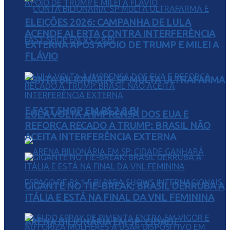
ELEIÇÕES 2026: CAMPANHA DE LULA
ACENDE ALERTA CONTRA INTERFERÊNCIA
EXTERNA APÓS APOIO DE TRUMP E MILEI A
FLÁVIO
CONTA BILIONÁRIA: SP MULTA ULTRAFARMA
E FAST SHOP EM R$ 2,8 BI
LULA VOLTA À IMPRENSA DOS EUA E
REFORÇA RECADO A TRUMP: BRASIL NÃO
ACEITA INTERFERÊNCIA EXTERNA
GIGANTE NO TIE-BREAK: BRASIL DERRUBA A
ITÁLIA E ESTÁ NA FINAL DA VNL FEMININA
ARENA BILIONÁRIA EM SP: CIDADE