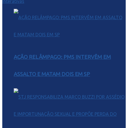
Interativas
AÇÃO RELÂMPAGO: PMS INTERVÊM EM
ASSALTO E MATAM DOIS EM SP