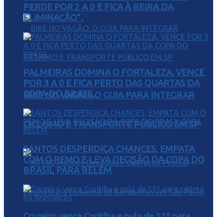
PERDE POR 2 A 0 E FICA À BEIRA DA
ELIMINAÇÃO”.
PALMEIRAS DOMINA O FORTALEZA, VENCE
POR 3 A 0 E FICA PERTO DAS QUARTAS DA
COPA DO BRASIL
BIKE NO VAGÃO: O GUIA PARA INTEGRAR
CICLISMO E TRANSPORTE PÚBLICO EM SP
SANTOS DESPERDIÇA CHANCES, EMPATA
COM O REMO E LEVA DECISÃO DA COPA DO
BRASIL PARA BELÉM
Cruzeiro vence Coritiba e pula de 11º para