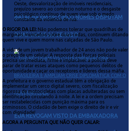
Oeste, desvalorização de imóveis residenciais,
prejuízo severo ao comércio noturno e o desgaste
psicológico contínuo de quem vive sob o medo
BATALHA EM SP: CINCO NOMES DISPUTAM
constante da violência de rua.
O RIGOR DA LEI:
Não podemos tolerar que quadrilhas de
DUAS VAGAS AO SENADO
marginais montados sobre duas rodas, continuem ditando
quem vive e quem morre nas calçadas de São Paulo.
A vida de um jovem trabalhador de 24 anos não pode valer
o preço de um celular. A resposta das forças policiais
precisa ser imediata, firme e implacável: a polícia deve
parar de tratar esses ataques como pequenos delitos de
oportunidade e caçar os receptores e líderes dessa máfia.
A prefeitura e o governo estadual têm a obrigação de
implementar um cerco digital severo, com fiscalização
rigorosa de motocicletas com placas adulteradas ou sem
identificação circulando à noite. A lei e a ordem precisam
ser restabelecidas com punição máxima para os
criminosos. O cidadão de bem exige o direito de ir e vir
com dignidade!
EUA REVOGAM VISTO DA EMBAIXADORA
AGORA A PERGUNTA QUE NÃO QUER CALAR: