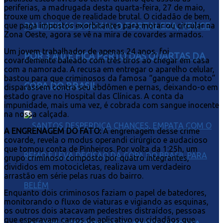
periferias, a madrugada desta quarta-feira, 27 de maio,
trouxe um choque de realidade brutal. O cidadão de bem,
PALMEIRAS DOMINA O FORTALEZA, VENCE
que paga impostos exorbitantes para morar ou circular na
Zona Oeste, agora se vê na mira de covardes armados.
Um jovem trabalhador de apenas 24 anos, foi
POR 3 A 0 E FICA PERTO DAS QUARTAS DA
covardemente baleado com três tiros ao chegar em casa
com a namorada. A recusa em entregar o aparelho celular,
bastou para que criminosos da famosa “gangue da moto”
COPA DO BRASIL
disparassem contra seu abdômen e pernas, deixando-o em
estado grave no Hospital das Clínicas. A conta da
impunidade, mais uma vez, é cobrada com sangue inocente
na nossa calçada.
A ENGRENAGEM DO FATO:
A engrenagem desse crime
covarde, revela o modus operandi cirúrgico e audacioso
que tomou conta de Pinheiros. Por volta da 1:25h, um
grupo criminoso composto por quatro integrantes,
divididos em motocicletas, realizava um verdadeiro
arrastão em série pelas ruas do bairro.
Enquanto dois criminosos faziam o papel de batedores,
monitorando o fluxo de viaturas e vigiando as esquinas,
os outros dois atacavam pedestres distraídos, pessoas
que esperavam carros de aplicativo ou cidadãos que