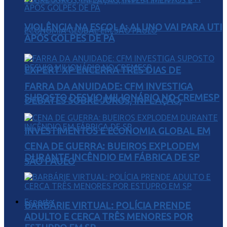
VIOLÊNCIA NA ESCOLA: ALUNO VAI PARA UTI
APÓS GOLPES DE PÁ
EXPERT XP ENCERRA TRÊS DIAS DE
FARRA DA ANUIDADE: CFM INVESTIGA
SUPOSTO DESVIO MILIONÁRIO NO CREMESP
DEBATES SOBRE JUROS, INFLAÇÃO,
INVESTIMENTOS E ECONOMIA GLOBAL EM
CENA DE GUERRA: BUEIROS EXPLODEM
DURANTE INCÊNDIO EM FÁBRICA DE SP
SÃO PAULO
Esporte
BARBÁRIE VIRTUAL: POLÍCIA PRENDE
ADULTO E CERCA TRÊS MENORES POR