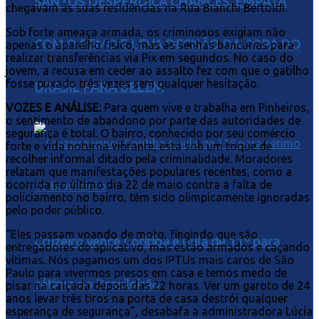
SANTOS DESPERDIÇA CHANCES, EMPATA
chegavam às suas residências na Rua Bianchi Bertoldi.
Sob forte ameaça armada, os criminosos exigiam não
COM O REMO E LEVA DECISÃO DA COPA DO
apenas o aparelho físico, mas as senhas bancárias para
realizar transferências via Pix em segundos. No caso do
jovem, a recusa em ceder ao assalto fez com que o gatilho
fosse puxado três vezes sem qualquer hesitação.
BRASIL PARA BELÉM
VOZES E ANÁLISE:
Para quem vive e trabalha em Pinheiros,
o sentimento de abandono por parte das autoridades de
segurança é total. O bairro, conhecido por seu comércio
forte e vida noturna vibrante, está sob um toque de
recolher informal ditado pela criminalidade. Moradores
relatam que manifestações populares recentes, como a
ocorrida no último dia 22 de maio contra a falta de
policiamento no bairro, têm sido olimpicamente ignoradas
pelo poder público.
“Eles passam voando de moto, fingindo que são
Cruzeiro vence Coritiba e pula de 11º para
entregadores de aplicativo, mas estão armados e caçando
vítimas. Nós pagamos um dos IPTUs mais caros de São
Paulo para vivermos presos em casa e temos medo de
sétimo no Brasileirão
pisar na calçada depois das 22 horas. Ver um garoto de 24
anos levar três tiros na porta de casa destrói qualquer
esperança de segurança”, desabafa a administradora Lúcia