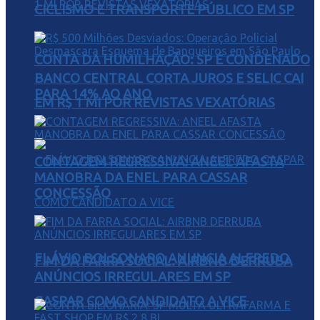
CICLISMO E TRANSPORTE PÚBLICO EM SP
CONTA DA HUMILHAÇÃO: SP É CONDENADO
BANCO CENTRAL CORTA JUROS E SELIC CAI
PARA 14% AO ANO
EM R$ 1 MI POR REVISTAS VEXATÓRIAS
CONTAGEM REGRESSIVA: ANEEL AFASTA
MANOBRA DA ENEL PARA CASSAR
CONCESSÃO
FLÁVIO BOLSONARO ANUNCIA ALFREDO
FIM DA FARRA SOCIAL: AIRBNB DERRUBA
ANÚNCIOS IRREGULARES EM SP
GASPAR COMO CANDIDATO A VICE