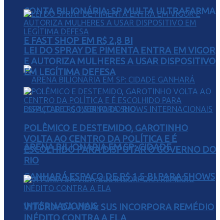
CONTA BILIONÁRIA: SP MULTA ULTRAFARMA
E FAST SHOP EM R$ 2,8 BI
LEI DO SPRAY DE PIMENTA ENTRA EM VIGOR
E AUTORIZA MULHERES A USAR DISPOSITIVO
EM LEGÍTIMA DEFESA
POLÊMICO E DESTEMIDO, GAROTINHO
VOLTA AO CENTRO DA POLÍTICA E É
ARENA BILIONÁRIA EM SP: CIDADE
ESCOLHIDO PARA DISPUTAR O GOVERNO DO
RIO
GANHARÁ ESPAÇO DE R$ 1,5 BI PARA SHOWS
INTERNACIONAIS
VITÓRIA DA VIDA: SUS INCORPORA REMÉDIO
INÉDITO CONTRA A ELA