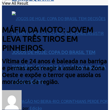
View All Result
MÁFIA DA MOTO: JOVEM
LEVA TRÊS TIROS EM
PINHEIROS.
JOGOS DE HOJE: COPA DO BRASIL TEM
Vítima de 24 anos é baleada na barriga
DECISÕES DE SANTOS E ATLÉTICO-MG; VEJA
e pernas após reagir a assalto na Zona
Oeste e expõe o terror que assola os
moradores da região.
ONDE ASSISTIR
por
Edição