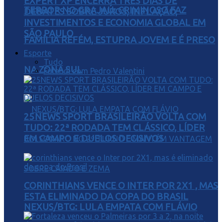
EXPERT XP ENCERRA TRÊS DIAS DE
TERROR NO GRAJAÚ: CRIMINOSO FAZ
DEBATES SOBRE JUROS, INFLAÇÃO,
INVESTIMENTOS E ECONOMIA GLOBAL EM
SÃO PAULO
FAMÍLIA REFÉM, ESTUPRA JOVEM E É PRESO
Esporte
Tudo
NA ZONA SUL
Futebol com Pedro Valentini
25NEWS SPORT BRASILEIRÃO VOLTA COM
TUDO: 22ª RODADA TEM CLÁSSICO, LÍDER
EM CAMPO E DUELOS DECISIVOS
CORINTHIANS VENCE O INTER POR 2X1 , MAS
ESTA ELIMINADO DA COPA DO BRASIL
NEXUS/BTG: LULA EMPATA COM FLÁVIO