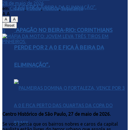
28 de maio de 2026
em
Cidade
,
Polícia
,
Política
,
Segurança
A
A
A
A
Reset
“APAGÃO NO BEIRA-RIO: CORINTHIANS
0
PERDE POR 2 A 0 E FICA À BEIRA DA
ELIMINAÇÃO”.
Centro Histórico de São Paulo, 27 de maio de 2026.
Se você pensa que os bairros nobres e caros da capital
paulista estão livres do terror urbano que assola as