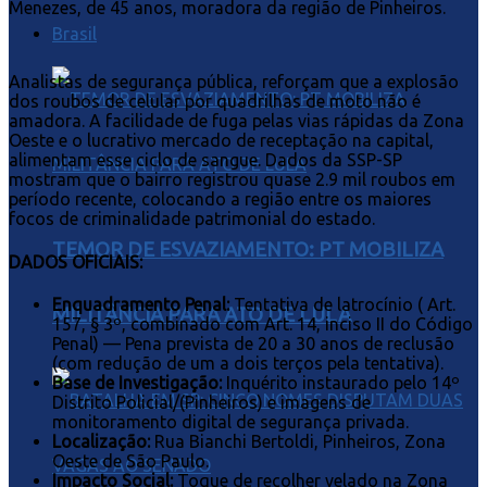
Menezes, de 45 anos, moradora da região de Pinheiros.
Brasil
Analistas de segurança pública, reforçam que a explosão
dos roubos de celular por quadrilhas de moto não é
amadora. A facilidade de fuga pelas vias rápidas da Zona
Oeste e o lucrativo mercado de receptação na capital,
alimentam esse ciclo de sangue. Dados da SSP-SP
mostram que o bairro registrou quase 2.9 mil roubos em
período recente, colocando a região entre os maiores
focos de criminalidade patrimonial do estado.
TEMOR DE ESVAZIAMENTO: PT MOBILIZA
DADOS OFICIAIS:
Enquadramento Penal:
Tentativa de latrocínio ( Art.
MILITÂNCIA PARA ATO DE LULA
157, § 3º, combinado com Art. 14, inciso II do Código
Penal) — Pena prevista de 20 a 30 anos de reclusão
(com redução de um a dois terços pela tentativa).
Base de Investigação:
Inquérito instaurado pelo 14º
Distrito Policial/(Pinheiros) e imagens de
monitoramento digital de segurança privada.
Localização:
Rua Bianchi Bertoldi, Pinheiros, Zona
Oeste de São Paulo.
Impacto Social:
Toque de recolher velado na Zona