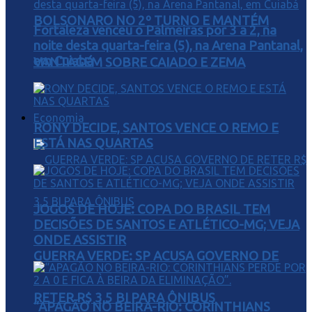
BOLSONARO NO 2º TURNO E MANTÉM
Fortaleza venceu o Palmeiras por 3 a 2, na
noite desta quarta-feira (5), na Arena Pantanal,
em Cuiabá
VANTAGEM SOBRE CAIADO E ZEMA
Economia
RONY DECIDE, SANTOS VENCE O REMO E
ESTÁ NAS QUARTAS
JOGOS DE HOJE: COPA DO BRASIL TEM
DECISÕES DE SANTOS E ATLÉTICO-MG; VEJA
ONDE ASSISTIR
GUERRA VERDE: SP ACUSA GOVERNO DE
RETER R$ 3,5 BI PARA ÔNIBUS
“APAGÃO NO BEIRA-RIO: CORINTHIANS