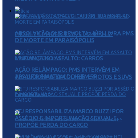
Polícia
ABSOLVIÇÃO QUE REVOLTA: JÚRI LIVRA PMS
DE MORTE EM PARAISÓPOLIS
MUDANÇA NO ASFALTO: CARROS
AÇÃO RELÂMPAGO: PMS INTERVÊM EM
ASSALTO E MATAM DOIS EM SP
TRADICIONAIS ENCOLHEM E MOTOS E SUVS
DOMINAM SP
STJ RESPONSABILIZA MARCO BUZZI POR
ASSÉDIO E IMPORTUNAÇÃO SEXUAL E
PROPÕE PERDA DO CARGO