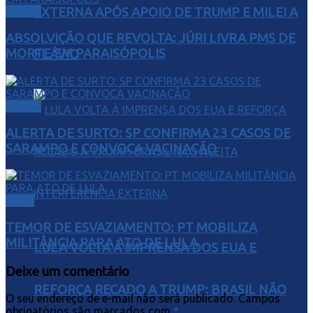
EXTERNA APÓS APOIO DE TRUMP E MILEI A
Cidade
ABSOLVIÇÃO QUE REVOLTA: JÚRI LIVRA PMS DE
MORTE EM PARAISÓPOLIS
FLÁVIO
Cidade
ALERTA DE SURTO: SP CONFIRMA 23 CASOS DE
SARAMPO E CONVOCA VACINAÇÃO
Brasil
TEMOR DE ESVAZIAMENTO: PT MOBILIZA
MILITÂNCIA PARA ATO DE LULA
LULA VOLTA À IMPRENSA DOS EUA E
Deixe um comentário
REFORÇA RECADO A TRUMP: BRASIL NÃO
O seu endereço de e-mail não será publicado.
Campos
obrigatórios são marcados com
*