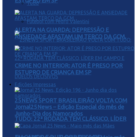
ESTUPRO EM SP
Tudo
Futebol com Pedro Valentini
ALERTA NA GUARDA: DEPRESSÃO E
ANSIEDADE AFASTAM UM TERÇO DA GCM.
CRIME NO INTERIOR: ATOR É PRESO POR
ESTUPRO DE CRIANÇA EM SP
Edições Impressas
25NEWS SPORT BRASILEIRÃO VOLTA COM
Jornal25News – Edição Especial do mês de
Junho-Dia dos Namorados
TUDO: 22ª RODADA TEM CLÁSSICO, LÍDER