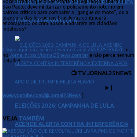
Você acredita que a Secretaria de Segurança Pública de
BRASILEIRA E AMPLIAM CRISE DIPLOMÁTICA
São Paulo, deve militarizar o policiamento noturno em
bairros críticos para combater a “gangue da moto”, ou a
brandura das leis penais brasileiras continuará
COM O GOVERNO LULA
encorajando os criminosos a atirarem em cidadãos
indefesos?
Clique aqui para se inscrever no Canal 25NEWS-BRAZIL
e
no
Jornal https://jornal25news.com.br/
e não perca nenhum
detalhe!
📺 TV JORNAL25NEWS
▶️
[
www.youtube.com/@Jornal25News
]
ELEIÇÕES 2026: CAMPANHA DE LULA
VEJA
TAMBÉM
ACENDE ALERTA CONTRA INTERFERÊNCIA