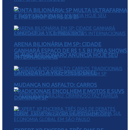
CONTA BILIONÁRIA: SP MULTA ULTRAFARMA
E FAST SHOP EM R$ 2,8 BI
ARENA BILIONÁRIA EM SP: CIDADE
GANHARÁ ESPAÇO DE R$ 1,5 BI PARA SHOWS
FLÁVIO BOLSONARO ANUNCIA HOJE SEU
INTERNACIONAIS
CANDIDATO A VICE-PRESIDENTE
MUDANÇA NO ASFALTO: CARROS
TRADICIONAIS ENCOLHEM E MOTOS E SUVS
DOMINAM SP