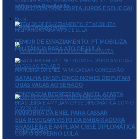
sétimo no Brasileirão
BANCO CENTRAL CORTA JUROS E SELIC CAI
Brasil
PARA 14% AO ANO
TEMOR DE ESVAZIAMENTO: PT MOBILIZA
MILITÂNCIA PARA ATO DE LULA
BATALHA EM SP: CINCO NOMES DISPUTAM
DUAS VAGAS AO SENADO
CONTAGEM REGRESSIVA: ANEEL AFASTA
MANOBRA DA ENEL PARA CASSAR
EUA REVOGAM VISTO DA EMBAIXADORA
BRASILEIRA E AMPLIAM CRISE DIPLOMÁTICA
CONCESSÃO
COM O GOVERNO LULA