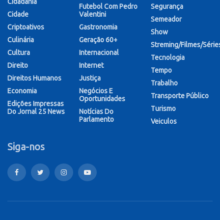
Cidadania
Futebol Com Pedro
Segurança
Cidade
Valentini
Semeador
Criptoativos
Gastronomia
Show
Culinária
Geração 60+
Streming/Filmes/Série
Cultura
Internacional
Tecnologia
Direito
Internet
Tempo
Direitos Humanos
Justiça
Trabalho
Economia
Negócios E
Transporte Público
Oportunidades
Edições Impressas
Turismo
Do Jornal 25 News
Notícias Do
Parlamento
Veiculos
Siga-nos