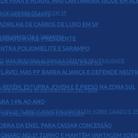
EDE PARA 8 HORAS, MAS CANTAREIRA SEGUE EM AL
UADRILHA DE CARROS DE LUXO EM SP
DIDATO A VICE-PRESIDENTE
ONTRA POLIOMIELITE E SARAMPO
E FLÁVIO, MAS PP BARRA ALIANÇA E DEFENDE NEUT
 REFÉM, ESTUPRA JOVEM E É PRESO NA ZONA SUL
PARA 14% AO ANO
OBRA DA ENEL PARA CASSAR CONCESSÃO
SONARO NO 2º TURNO E MANTÉM VANTAGEM SOBR