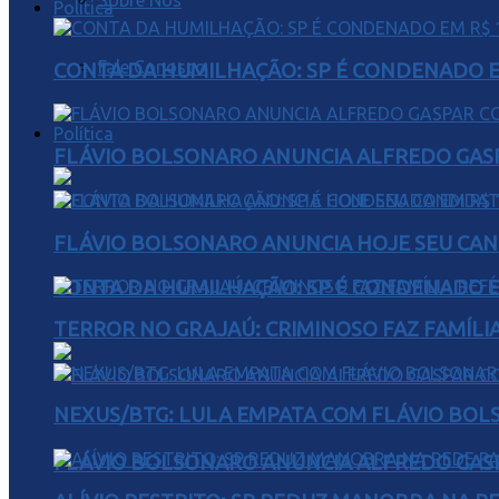
Sobre Nós
Política
Fale Conosco
CONTA DA HUMILHAÇÃO: SP É CONDENADO EM
Política
FLÁVIO BOLSONARO ANUNCIA ALFREDO GASP
FLÁVIO BOLSONARO ANUNCIA HOJE SEU CAN
CONTA DA HUMILHAÇÃO: SP É CONDENADO EM
TERROR NO GRAJAÚ: CRIMINOSO FAZ FAMÍLIA
NEXUS/BTG: LULA EMPATA COM FLÁVIO BOL
FLÁVIO BOLSONARO ANUNCIA ALFREDO GASP