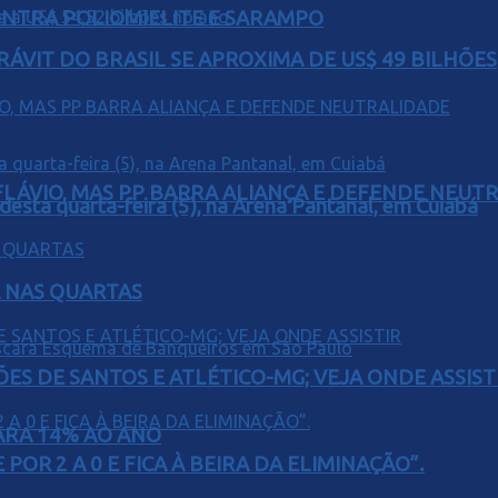
ONTRA POLIOMIELITE E SARAMPO
ÁVIT DO BRASIL SE APROXIMA DE US$ 49 BILHÕES
E FLÁVIO, MAS PP BARRA ALIANÇA E DEFENDE NEUT
 desta quarta-feira (5), na Arena Pantanal, em Cuiabá
Á NAS QUARTAS
ÕES DE SANTOS E ATLÉTICO-MG; VEJA ONDE ASSIST
PARA 14% AO ANO
POR 2 A 0 E FICA À BEIRA DA ELIMINAÇÃO”.