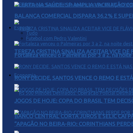
ALERTA NA SAÚDE: SP AMPLIA VACINAÇÃO C
BALANÇA COMERCIAL DISPARA 36,2% E SUPER
Esporte
Tudo
Futebol com Pedro Valentini
TEREZA CRISTINA SINALIZA ACEITAR VICE D
Fortaleza venceu o Palmeiras por 3 a 2, na noite
Economia
RONY DECIDE, SANTOS VENCE O REMO E EST
JOGOS DE HOJE: COPA DO BRASIL TEM DECIS
BANCO CENTRAL CORTA JUROS E SELIC CAI 
“APAGÃO NO BEIRA-RIO: CORINTHIANS PERDE 