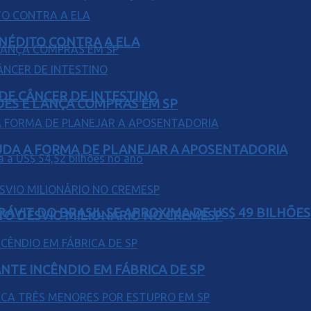
INÉDITO CONTRA A ELA
 DE CÂNCER DE INTESTINO
ÕES E LANÇA COMPRAS EM SP
UDA A FORMA DE PLANEJAR A APOSENTADORIA
ÁVIT DO BRASIL SE APROXIMA DE US$ 49 BILHÕES
TO DESVIO MILIONÁRIO NO CREMESP
NTE INCÊNDIO EM FÁBRICA DE SP