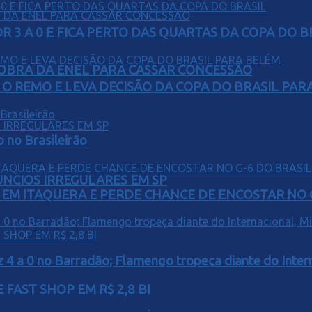
 3 A 0 E FICA PERTO DAS QUARTAS DA COPA DO B
OBRA DA ENEL PARA CASSAR CONCESSÃO
O REMO E LEVA DECISÃO DA COPA DO BRASIL PAR
o no Brasileirão
ÚNCIOS IRREGULARES EM SP
EM ITAQUERA E PERDE CHANCE DE ENCOSTAR NO 
z 4 a 0 no Barradão; Flamengo tropeça diante do Intern
FAST SHOP EM R$ 2,8 BI