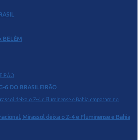
RASIL
A BELÉM
G-6 DO BRASILEIRÃO
acional, Mirassol deixa o Z-4 e Fluminense e Bahia