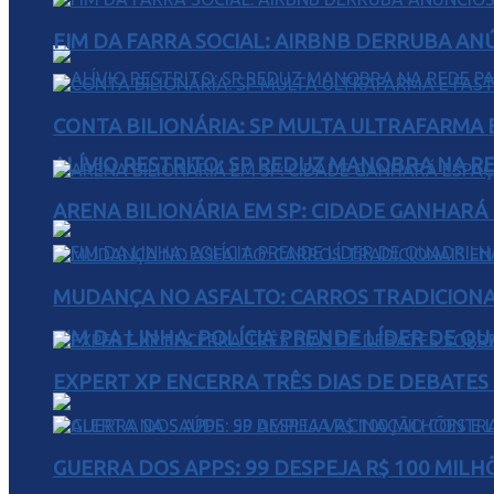
FIM DA FARRA SOCIAL: AIRBNB DERRUBA AN
CONTA BILIONÁRIA: SP MULTA ULTRAFARMA E 
ALÍVIO RESTRITO: SP REDUZ MANOBRA NA R
ARENA BILIONÁRIA EM SP: CIDADE GANHARÁ 
MUDANÇA NO ASFALTO: CARROS TRADICIONA
FIM DA LINHA: POLÍCIA PRENDE LÍDER DE Q
EXPERT XP ENCERRA TRÊS DIAS DE DEBATES
GUERRA DOS APPS: 99 DESPEJA R$ 100 MILH