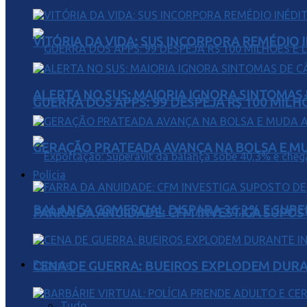
VITÓRIA DA VIDA: SUS INCORPORA REMÉDIO 
ALERTA NO SUS: MAIORIA IGNORA SINTOMAS
GUERRA DOS APPS: 99 DESPEJA R$ 100 MILH
GERAÇÃO PRATEADA AVANÇA NA BOLSA E M
Polícia
BALANÇA COMERCIAL DISPARA 36,2% E SUPER
FARRA DA ANUIDADE: CFM INVESTIGA SUPOS
Esporte
CENA DE GUERRA: BUEIROS EXPLODEM DURA
Tudo