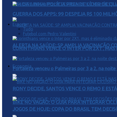
FIM DA LINHA: POLÍCIA PRENDE LÍDER DE Q
GUERRA DOS APPS: 99 DESPEJA R$ 100 MILH
Esporte
Tudo
Futebol com Pedro Valentini
ALERTA NA SAÚDE: SP AMPLIA VACINAÇÃO C
CORINTHIANS VENCE O INTER POR 2X1 , MAS
Economia
Fortaleza venceu o Palmeiras por 3 a 2, na noite
RONY DECIDE, SANTOS VENCE O REMO E EST
BIKE NO VAGÃO: O GUIA PARA INTEGRAR CIC
JOGOS DE HOJE: COPA DO BRASIL TEM DECIS