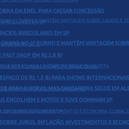
OBRA DA ENEL PARA CASSAR CONCESSÃO
ÚNCIOS IRREGULARES EM SP
SONARO NO 2º TURNO E MANTÉM VANTAGEM SOBR
FAST SHOP EM R$ 2,8 BI
ESPAÇO DE R$ 1,5 BI PARA SHOWS INTERNACIONAI
EDE PARA 8 HORAS, MAS CANTAREIRA SEGUE EM AL
IS ENCOLHEM E MOTOS E SUVS DOMINAM SP
 SOBRE JUROS, INFLAÇÃO, INVESTIMENTOS E ECO