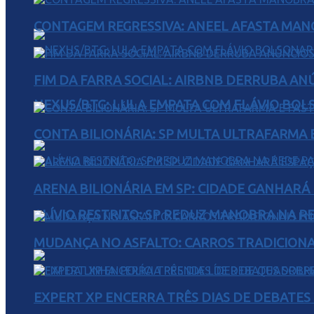
CONTAGEM REGRESSIVA: ANEEL AFASTA MAN
FIM DA FARRA SOCIAL: AIRBNB DERRUBA AN
NEXUS/BTG: LULA EMPATA COM FLÁVIO BOL
CONTA BILIONÁRIA: SP MULTA ULTRAFARMA E 
ARENA BILIONÁRIA EM SP: CIDADE GANHARÁ 
ALÍVIO RESTRITO: SP REDUZ MANOBRA NA R
MUDANÇA NO ASFALTO: CARROS TRADICIONA
EXPERT XP ENCERRA TRÊS DIAS DE DEBATES