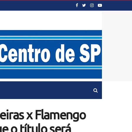
meiras x Flamengo
e o título será