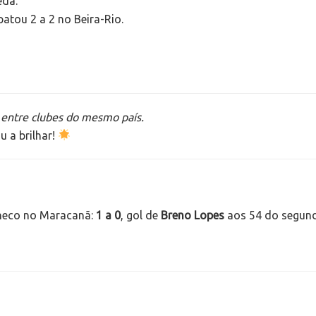
eda.
atou 2 a 2 no Beira-Rio.
 entre clubes do mesmo país.
u a brilhar!
aneco no Maracanã:
1 a 0
, gol de
Breno Lopes
aos 54 do segun