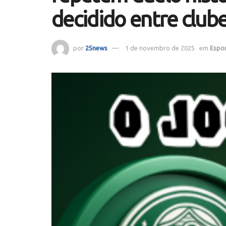
decidido entre clube
por
25news
1 de novembro de 2025
em
Espo