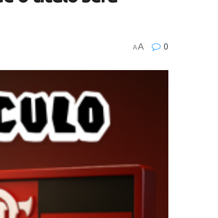
A
0
A