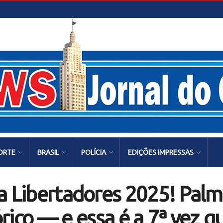
ORTE
BRASIL
POLÍCIA
EDIÇÕES IMPRESSAS
 na Libertadores 2025! Pal
ico — e essa é a 7ª vez qu