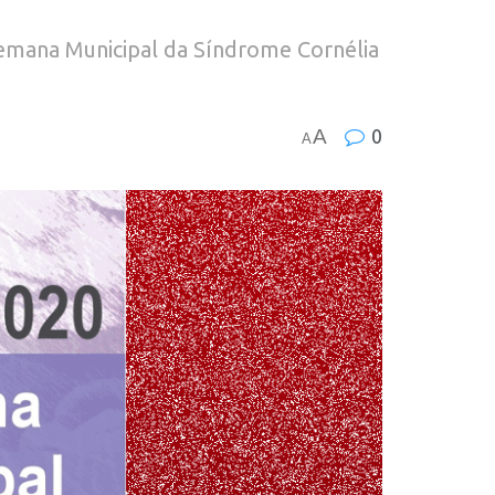
 Semana Municipal da Síndrome Cornélia
A
0
A