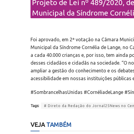
Projeto de Lei nº 489/2020, d
Municipal da Síndrome Cornéli
Foi aprovado, em 2ª votação na Câmara Municipa
Municipal da Síndrome Cornélia de Lange, no C
a cada 40.000 crianças e, por isso, tem ainda p
desses cidadãos e cidadãs na sociedade. “O no
ampliar a gestão do conhecimento e os debates
acessibilidade em nossas instituições públicas e
#SombrancelhasUnidas #CornéliadeLange #Sí
Tags:
# Direto da Redação do Jornal25News no Cent
VEJA
TAMBÉM