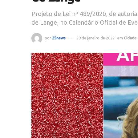
Projeto de Lei nº 489/2020, de autori
de Lange, no Calendário Oficial de Ev
por
25news
29 de janeiro de 2022
em
Cidade