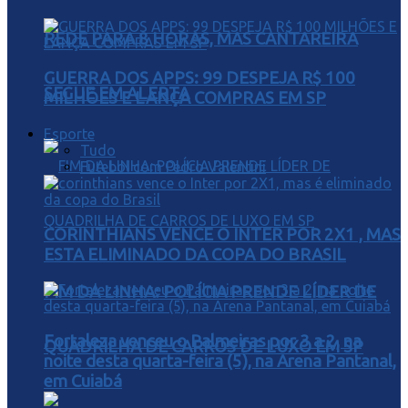
REDE PARA 8 HORAS, MAS CANTAREIRA
GUERRA DOS APPS: 99 DESPEJA R$ 100
SEGUE EM ALERTA
MILHÕES E LANÇA COMPRAS EM SP
Esporte
Tudo
Futebol com Pedro Valentini
CORINTHIANS VENCE O INTER POR 2X1 , MAS
ESTA ELIMINADO DA COPA DO BRASIL
FIM DA LINHA: POLÍCIA PRENDE LÍDER DE
Fortaleza venceu o Palmeiras por 3 a 2, na
QUADRILHA DE CARROS DE LUXO EM SP
noite desta quarta-feira (5), na Arena Pantanal,
em Cuiabá