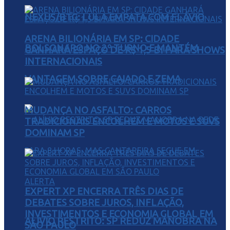
NEXUS/BTG: LULA EMPATA COM FLÁVIO
ARENA BILIONÁRIA EM SP: CIDADE
BOLSONARO NO 2º TURNO E MANTÉM
GANHARÁ ESPAÇO DE R$ 1,5 BI PARA SHOWS
INTERNACIONAIS
VANTAGEM SOBRE CAIADO E ZEMA
MUDANÇA NO ASFALTO: CARROS
TRADICIONAIS ENCOLHEM E MOTOS E SUVS
DOMINAM SP
EXPERT XP ENCERRA TRÊS DIAS DE
DEBATES SOBRE JUROS, INFLAÇÃO,
INVESTIMENTOS E ECONOMIA GLOBAL EM
ALÍVIO RESTRITO: SP REDUZ MANOBRA NA
SÃO PAULO