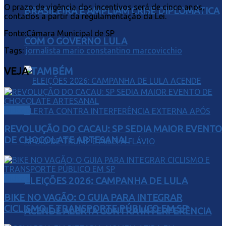
O prazo de vigência dos incentivos será de cinco anos,
BRASILEIRA E AMPLIAM CRISE DIPLOMÁTICA
contados a partir da regulamentação da Lei.
Fonte:Câmara Municipal de SP
COM O GOVERNO LULA
Tags:
jornalista mario constantino marcovicchio
VEJA
TAMBÉM
Cidade
REVOLUÇÃO DO CACAU: SP SEDIA MAIOR EVENTO
DE CHOCOLATE ARTESANAL
Cidade
ELEIÇÕES 2026: CAMPANHA DE LULA
BIKE NO VAGÃO: O GUIA PARA INTEGRAR
CICLISMO E TRANSPORTE PÚBLICO EM SP
ACENDE ALERTA CONTRA INTERFERÊNCIA