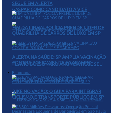
SEGUE EM ALERTA
GASPAR COMO CANDIDATO A VICE
FIM DA LINHA: POLÍCIA PRENDE LÍDER DE
QUADRILHA DE CARROS DE LUXO EM SP
ALERTA NA SAÚDE: SP AMPLIA VACINAÇÃO
CONTRA POLIOMIELITE E SARAMPO
FLÁVIO BOLSONARO ANUNCIA HOJE SEU
Economia
CANDIDATO A VICE-PRESIDENTE
BIKE NO VAGÃO: O GUIA PARA INTEGRAR
CICLISMO E TRANSPORTE PÚBLICO EM SP