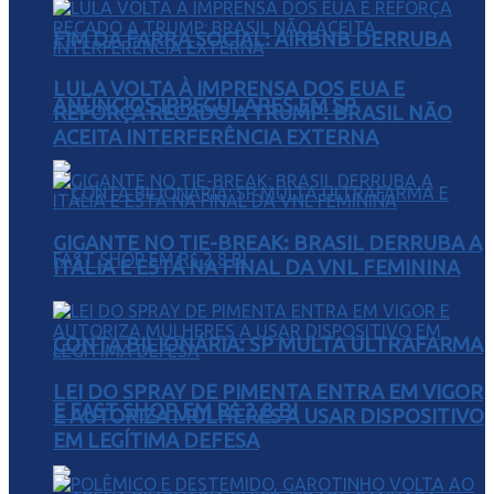
FIM DA FARRA SOCIAL: AIRBNB DERRUBA
LULA VOLTA À IMPRENSA DOS EUA E
ANÚNCIOS IRREGULARES EM SP
REFORÇA RECADO A TRUMP: BRASIL NÃO
ACEITA INTERFERÊNCIA EXTERNA
GIGANTE NO TIE-BREAK: BRASIL DERRUBA A
ITÁLIA E ESTÁ NA FINAL DA VNL FEMININA
CONTA BILIONÁRIA: SP MULTA ULTRAFARMA
LEI DO SPRAY DE PIMENTA ENTRA EM VIGOR
E FAST SHOP EM R$ 2,8 BI
E AUTORIZA MULHERES A USAR DISPOSITIVO
EM LEGÍTIMA DEFESA