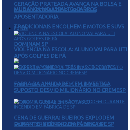
GERAÇÃO PRATEADA AVANÇA NA BOLSA E
MUDANÇA NO ASFALTO: CARROS
MUDA A FORMA DE PLANEJAR A
APOSENTADORIA
TRADICIONAIS ENCOLHEM E MOTOS E SUVS
Polícia
DOMINAM SP
VIOLÊNCIA NA ESCOLA: ALUNO VAI PARA UTI
APÓS GOLPES DE PÁ
FARRA DA ANUIDADE: CFM INVESTIGA
SUPOSTO DESVIO MILIONÁRIO NO CREMESP
CENA DE GUERRA: BUEIROS EXPLODEM
DURANTE INCÊNDIO EM FÁBRICA DE SP
EXPERT XP ENCERRA TRÊS DIAS DE