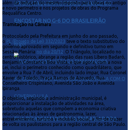
além da redução do mesmo imposto para obras no antigo
PR EM ITAQUERA E PERDE CHANCE DE
e novo perímetro e nos projetos de obras do Programa
Requalifica Centro.
ENCOSTAR NO G-6 DO BRASILEIRÃO
Tramitação na Câmara
Protocolado pela Prefeitura em junho do ano passado,
o
PL (Projeto de Lei) 332/2023
teve o texto substitutivo do
Brasil
governo aprovado em segundo e definitivo turno em
Sessão Plenária
no dia 20/12
. O Triângulo, localizado no
centro histórico, abrange a região das ruas Líbero Badaró,
Benjamin Constant e Boa Vista, e que agora, com a nova
Lei, inclui o perímetro conhecido como quadrilátero, que
envolve a Rua 7 de Abril, incluindo lado ímpar, Rua Coronel
Xavier de Toledo, Praça Ramos de Azevedo, Rua
Conselheiro Crispiniano, Avenida São João e Avenida
Ipiranga.
O objetivo, segundo a administração municipal, é
proporcionar a instalação de atividades na área,
sobretudo aquelas que compõem a economia criativa
relacionadas às áreas de gastronomia, lazer,
EUA REVOGAM VISTO DA EMBAIXADORA
entretenimento, turismo e inclusão social, a fim de trazer
de volta os paulistanos para a região central de São Paulo.