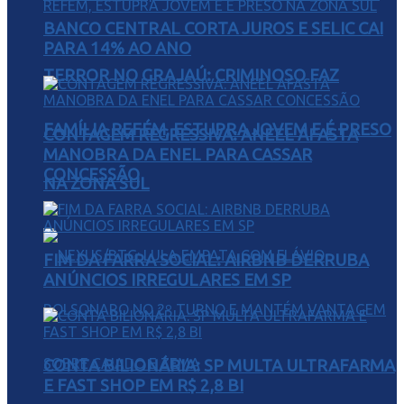
BANCO CENTRAL CORTA JUROS E SELIC CAI
PARA 14% AO ANO
TERROR NO GRAJAÚ: CRIMINOSO FAZ
FAMÍLIA REFÉM, ESTUPRA JOVEM E É PRESO
CONTAGEM REGRESSIVA: ANEEL AFASTA
MANOBRA DA ENEL PARA CASSAR
CONCESSÃO
NA ZONA SUL
FIM DA FARRA SOCIAL: AIRBNB DERRUBA
ANÚNCIOS IRREGULARES EM SP
CONTA BILIONÁRIA: SP MULTA ULTRAFARMA
E FAST SHOP EM R$ 2,8 BI