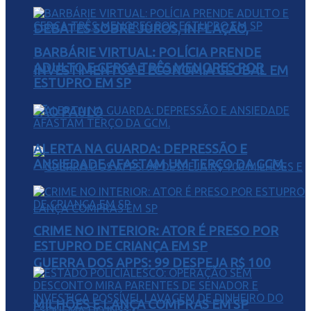
DEBATES SOBRE JUROS, INFLAÇÃO,
BARBÁRIE VIRTUAL: POLÍCIA PRENDE
ADULTO E CERCA TRÊS MENORES POR
INVESTIMENTOS E ECONOMIA GLOBAL EM
ESTUPRO EM SP
SÃO PAULO
ALERTA NA GUARDA: DEPRESSÃO E
ANSIEDADE AFASTAM UM TERÇO DA GCM.
CRIME NO INTERIOR: ATOR É PRESO POR
ESTUPRO DE CRIANÇA EM SP
GUERRA DOS APPS: 99 DESPEJA R$ 100
MILHÕES E LANÇA COMPRAS EM SP