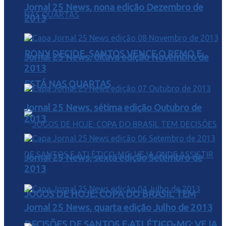
Jornal 25 News, nona edição Dezembro de
2013
RONY DECIDE, SANTOS VENCE O REMO E
Jornal 25 News, oitava edição Novembro de
2013
ESTÁ NAS QUARTAS
Jornal 25 News, sétima edição Outubro de
2013
Jornal 25 News, sexta edição Setembro de
2013
JOGOS DE HOJE: COPA DO BRASIL TEM
Jornal 25 News, quarta edição Julho de 2013
DECISÕES DE SANTOS E ATLÉTICO-MG; VEJA