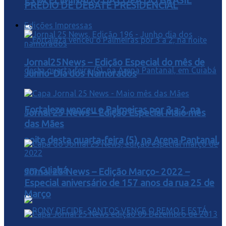
ESTA ELIMINADO DA COPA DO BRASIL
PRÉDIO DE DEBATE PRESIDENCIAL
Edições Impressas
Jornal25News – Edição Especial do mês de
Junho-Dia dos Namorados
Fortaleza venceu o Palmeiras por 3 a 2, na
Jornal 25 News – Edição Especial Maio mês
das Mães
noite desta quarta-feira (5), na Arena Pantanal,
em Cuiabá
Jornal 25 News – Edição Março- 2022 –
Especial aniversário de 157 anos da rua 25 de
Março