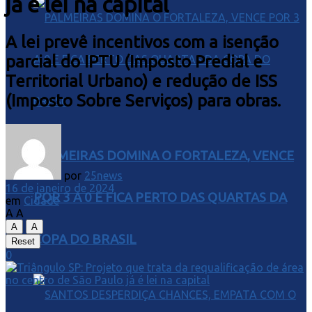
já é lei na capital
A lei prevê incentivos com a isenção
parcial do IPTU (Imposto Predial e
Territorial Urbano) e redução de ISS
(Imposto Sobre Serviços) para obras.
PALMEIRAS DOMINA O FORTALEZA, VENCE
por
25news
16 de janeiro de 2024
POR 3 A 0 E FICA PERTO DAS QUARTAS DA
em
Cidade
A
A
A
A
COPA DO BRASIL
Reset
0