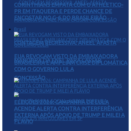
CORINTHIANS EMPATA COM O ATHLETICO-
PR EM ITAQUERA E PERDE CHANCE DE
ENCOSTAR NO G-6 DO BRASILEIRÃO
Brasil
CONTAGEM REGRESSIVA: ANEEL AFASTA
EUA REVOGAM VISTO DA EMBAIXADORA
MANOBRA DA ENEL PARA CASSAR
BRASILEIRA E AMPLIAM CRISE DIPLOMÁTICA
COM O GOVERNO LULA
CONCESSÃO
ELEIÇÕES 2026: CAMPANHA DE LULA
ACENDE ALERTA CONTRA INTERFERÊNCIA
EXTERNA APÓS APOIO DE TRUMP E MILEI A
FLÁVIO