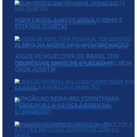
RONY DECIDE, SANTOS VENCE O REMO E
ESTÁ NAS QUARTAS
ALERTA NA SAÚDE: SP AMPLIA VACINAÇÃO
JOGOS DE HOJE: COPA DO BRASIL TEM
DECISÕES DE SANTOS E ATLÉTICO-MG; VEJA
CONTRA POLIOMIELITE E SARAMPO
ONDE ASSISTIR
Economia
“APAGÃO NO BEIRA-RIO: CORINTHIANS
PERDE POR 2 A 0 E FICA À BEIRA DA
ELIMINAÇÃO”.