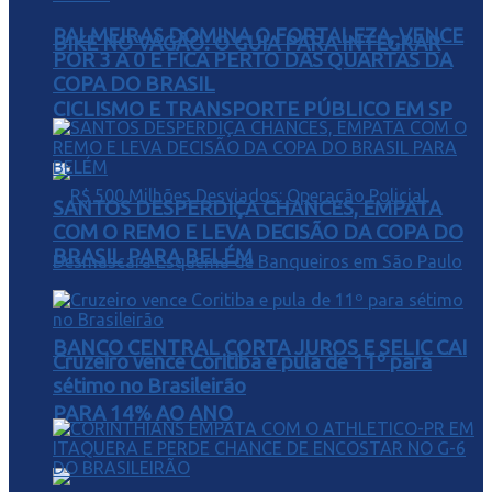
PALMEIRAS DOMINA O FORTALEZA, VENCE
BIKE NO VAGÃO: O GUIA PARA INTEGRAR
POR 3 A 0 E FICA PERTO DAS QUARTAS DA
COPA DO BRASIL
CICLISMO E TRANSPORTE PÚBLICO EM SP
SANTOS DESPERDIÇA CHANCES, EMPATA
COM O REMO E LEVA DECISÃO DA COPA DO
BRASIL PARA BELÉM
BANCO CENTRAL CORTA JUROS E SELIC CAI
Cruzeiro vence Coritiba e pula de 11º para
sétimo no Brasileirão
PARA 14% AO ANO