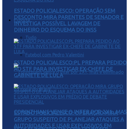
ESTADO POLICIALESCO: OPERAÇÃO SEM
DESCONTO MIRA PARENTES DE SENADOR E
Esporte
INVESTIGA POSSÍVEL LAVAGEM DE
DINHEIRO DO ESQUEMA DO INSS
Tudo
Futebol com Pedro Valentini
ESTADO POLICIALESCO:PL PREPARA PEDIDO
AO STF PARA INVESTIGAR EX-CHEFE DE
GABINETE DE LULA
CORINTHIANS VENCE O INTER POR 2X1 , MAS
ESTADO POLICIALESCO: OPERAÇÃO MIRA
GRUPO SUSPEITO DE PLANEJAR ATAQUES A
AUTORIDADES E USAR EXPLOSIVOS EM