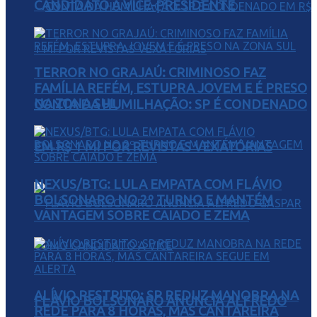
CANDIDATO A VICE-PRESIDENTE
TERROR NO GRAJAÚ: CRIMINOSO FAZ
FAMÍLIA REFÉM, ESTUPRA JOVEM E É PRESO
NA ZONA SUL
CONTA DA HUMILHAÇÃO: SP É CONDENADO
EM R$ 1 MI POR REVISTAS VEXATÓRIAS
NEXUS/BTG: LULA EMPATA COM FLÁVIO
BOLSONARO NO 2º TURNO E MANTÉM
VANTAGEM SOBRE CAIADO E ZEMA
ALÍVIO RESTRITO: SP REDUZ MANOBRA NA
FLÁVIO BOLSONARO ANUNCIA ALFREDO
REDE PARA 8 HORAS, MAS CANTAREIRA