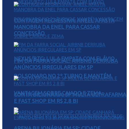
CONTAGEM REGRESSIVA: ANEEL AFASTA
MANOBRA DA ENEL PARA CASSAR
CONCESSÃO
NEXUS/BTG: LULA EMPATA COM FLÁVIO
FIM DA FARRA SOCIAL: AIRBNB DERRUBA
ANÚNCIOS IRREGULARES EM SP
BOLSONARO NO 2º TURNO E MANTÉM
VANTAGEM SOBRE CAIADO E ZEMA
CONTA BILIONÁRIA: SP MULTA ULTRAFARMA
E FAST SHOP EM R$ 2,8 BI
ARENA BILIONÁRIA EM SP: CIDADE