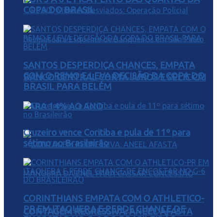
COPA DO BRASIL
SANTOS DESPERDIÇA CHANCES, EMPATA
COM O REMO E LEVA DECISÃO DA COPA DO
BANCO CENTRAL CORTA JUROS E SELIC CAI
BRASIL PARA BELÉM
PARA 14% AO ANO
Cruzeiro vence Coritiba e pula de 11º para
sétimo no Brasileirão
CORINTHIANS EMPATA COM O ATHLETICO-
PR EM ITAQUERA E PERDE CHANCE DE
CONTAGEM REGRESSIVA: ANEEL AFASTA