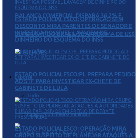
BALANÇA COMERCIAL DISPARA 36,2% E
ESTADO POLICIALESCO: OPERAÇÃO SEM
DESCONTO MIRA PARENTES DE SENADOR E
INVESTIGA POSSÍVEL LAVAGEM DE
SUPERÁVIT DO BRASIL SE APROXIMA DE US$
DINHEIRO DO ESQUEMA DO INSS
49 BILHÕES
ESTADO POLICIALESCO:PL PREPARA PEDIDO
Esporte
AO STF PARA INVESTIGAR EX-CHEFE DE
GABINETE DE LULA
Tudo
Futebol com Pedro Valentini
ESTADO POLICIALESCO: OPERAÇÃO MIRA
GRUPO SUSPEITO DE PLANEJAR ATAQUES A