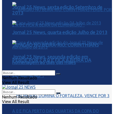
Jornal 25 News, sexta edição Setembro de
2013
Jornal 25 News, quarta edição Julho de 2013
“APAGÃO NO BEIRA-RIO: CORINTHIANS
Jornal 25 News, segunda edição em
PERDE POR 2 A 0 E FICA À BEIRA DA
homenagem ao dias das mães
ELIMINAÇÃO”.
Nenhum Resultado
View All Result
Nenhum Resultado
View All Result