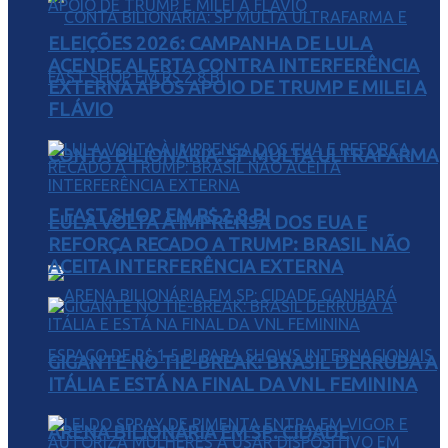
ELEIÇÕES 2026: CAMPANHA DE LULA
ACENDE ALERTA CONTRA INTERFERÊNCIA
EXTERNA APÓS APOIO DE TRUMP E MILEI A
FLÁVIO
CONTA BILIONÁRIA: SP MULTA ULTRAFARMA
E FAST SHOP EM R$ 2,8 BI
LULA VOLTA À IMPRENSA DOS EUA E
REFORÇA RECADO A TRUMP: BRASIL NÃO
ACEITA INTERFERÊNCIA EXTERNA
GIGANTE NO TIE-BREAK: BRASIL DERRUBA A
ITÁLIA E ESTÁ NA FINAL DA VNL FEMININA
ARENA BILIONÁRIA EM SP: CIDADE