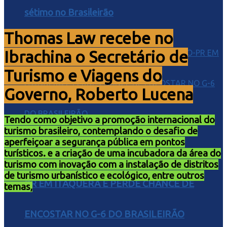
sétimo no Brasileirão
Thomas Law recebe no
Ibrachina o Secretário de
Turismo e Viagens do
Governo, Roberto Lucena
Tendo como objetivo a promoção internacional do
turismo brasileiro, contemplando o desafio de
aperfeiçoar a segurança pública em pontos
CORINTHIANS EMPATA COM O ATHLETICO-
turísticos. e a criação de uma incubadora da área do
turismo com inovação com a instalação de distritos
de turismo urbanístico e ecológico, entre outros
PR EM ITAQUERA E PERDE CHANCE DE
temas,
ENCOSTAR NO G-6 DO BRASILEIRÃO