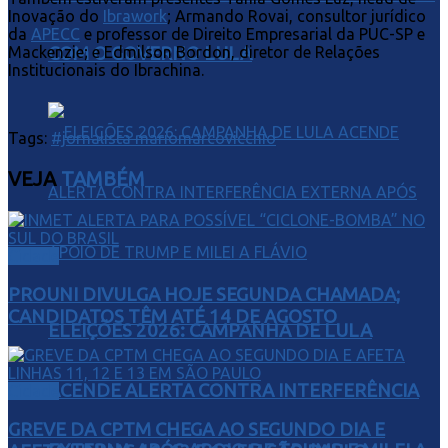
Inovação do
Ibrawork
; Armando Rovai, consultor jurídico
da
APECC
e professor de Direito Empresarial da PUC-SP e
COM O GOVERNO LULA
Mackenzie; e Edmilson Bordon, diretor de Relações
Institucionais do Ibrachina.
Tags:
#jornalista mariomarcovicchio
VEJA
TAMBÉM
Cidade
PROUNI DIVULGA HOJE SEGUNDA CHAMADA;
CANDIDATOS TÊM ATÉ 14 DE AGOSTO
ELEIÇÕES 2026: CAMPANHA DE LULA
ACENDE ALERTA CONTRA INTERFERÊNCIA
Cidade
GREVE DA CPTM CHEGA AO SEGUNDO DIA E