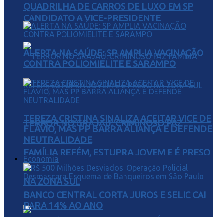
QUADRILHA DE CARROS DE LUXO EM SP
CANDIDATO A VICE-PRESIDENTE
ALERTA NA SAÚDE: SP AMPLIA VACINAÇÃO
CONTRA POLIOMIELITE E SARAMPO
TEREZA CRISTINA SINALIZA ACEITAR VICE DE
TERROR NO GRAJAÚ: CRIMINOSO FAZ
FLÁVIO, MAS PP BARRA ALIANÇA E DEFENDE
NEUTRALIDADE
FAMÍLIA REFÉM, ESTUPRA JOVEM E É PRESO
Economia
NA ZONA SUL
BANCO CENTRAL CORTA JUROS E SELIC CAI
PARA 14% AO ANO