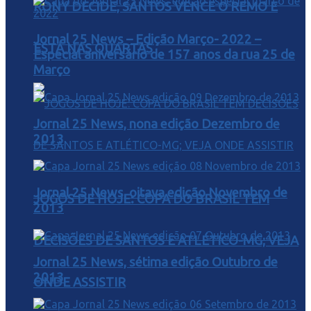
RONY DECIDE, SANTOS VENCE O REMO E
Jornal 25 News – Edição Março- 2022 –
ESTÁ NAS QUARTAS
Especial aniversário de 157 anos da rua 25 de
Março
Jornal 25 News, nona edição Dezembro de
2013
Jornal 25 News, oitava edição Novembro de
JOGOS DE HOJE: COPA DO BRASIL TEM
2013
DECISÕES DE SANTOS E ATLÉTICO-MG; VEJA
Jornal 25 News, sétima edição Outubro de
2013
ONDE ASSISTIR