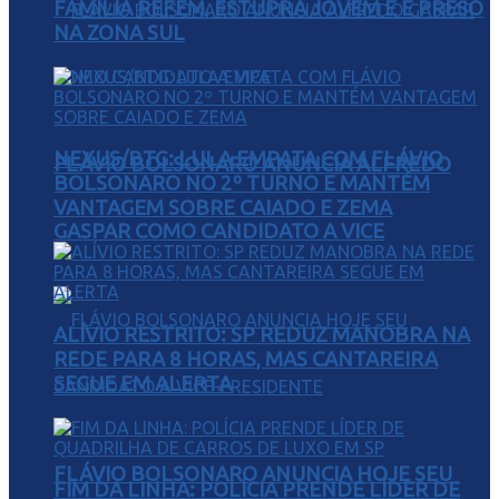
FAMÍLIA REFÉM, ESTUPRA JOVEM E É PRESO
NA ZONA SUL
NEXUS/BTG: LULA EMPATA COM FLÁVIO
FLÁVIO BOLSONARO ANUNCIA ALFREDO
BOLSONARO NO 2º TURNO E MANTÉM
VANTAGEM SOBRE CAIADO E ZEMA
GASPAR COMO CANDIDATO A VICE
ALÍVIO RESTRITO: SP REDUZ MANOBRA NA
REDE PARA 8 HORAS, MAS CANTAREIRA
SEGUE EM ALERTA
FLÁVIO BOLSONARO ANUNCIA HOJE SEU
FIM DA LINHA: POLÍCIA PRENDE LÍDER DE