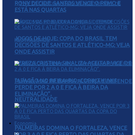
RONY DECIDE, SANTOS VENCE O REMO E
ESTÁ NAS QUARTAS
JOGOS DE HOJE: COPA DO BRASIL TEM
DECISÕES DE SANTOS E ATLÉTICO-MG; VEJA
ONDE ASSISTIR
TEREZA CRISTINA SINALIZA ACEITAR VICE DE
“APAGÃO NO BEIRA-RIO: CORINTHIANS
FLÁVIO, MAS PP BARRA ALIANÇA E DEFENDE
PERDE POR 2 A 0 E FICA À BEIRA DA
ELIMINAÇÃO”.
NEUTRALIDADE
Economia
PALMEIRAS DOMINA O FORTALEZA, VENCE
POR 3 A 0 E FICA PERTO DAS QUARTAS DA