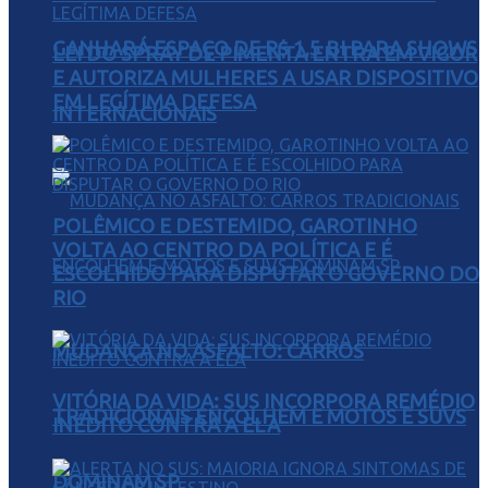
GANHARÁ ESPAÇO DE R$ 1,5 BI PARA SHOWS
LEI DO SPRAY DE PIMENTA ENTRA EM VIGOR
E AUTORIZA MULHERES A USAR DISPOSITIVO
EM LEGÍTIMA DEFESA
INTERNACIONAIS
POLÊMICO E DESTEMIDO, GAROTINHO
VOLTA AO CENTRO DA POLÍTICA E É
ESCOLHIDO PARA DISPUTAR O GOVERNO DO
RIO
MUDANÇA NO ASFALTO: CARROS
VITÓRIA DA VIDA: SUS INCORPORA REMÉDIO
TRADICIONAIS ENCOLHEM E MOTOS E SUVS
INÉDITO CONTRA A ELA
DOMINAM SP