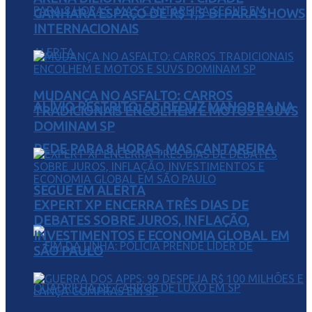
GANHARÁ ESPAÇO DE R$ 1,5 BI PARA SHOWS
INTERNACIONAIS
MUDANÇA NO ASFALTO: CARROS
ALÍVIO RESTRITO: SP REDUZ MANOBRA NA
TRADICIONAIS ENCOLHEM E MOTOS E SUVS
DOMINAM SP
REDE PARA 8 HORAS, MAS CANTAREIRA
SEGUE EM ALERTA
EXPERT XP ENCERRA TRÊS DIAS DE
DEBATES SOBRE JUROS, INFLAÇÃO,
INVESTIMENTOS E ECONOMIA GLOBAL EM
SÃO PAULO