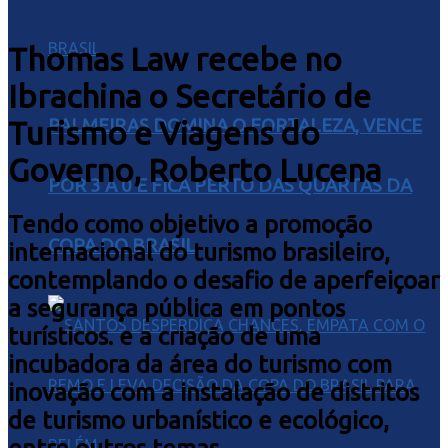
Thomas Law recebe no
Ibrachina o Secretário de
Turismo e Viagens do
PALMEIRAS DOMINA O FORTALEZA, VENCE
Governo, Roberto Lucena
POR 3 A 0 E FICA PERTO DAS QUARTAS DA
Tendo como objetivo a promoção
COPA DO BRASIL
internacional do turismo brasileiro,
contemplando o desafio de aperfeiçoar
a segurança pública em pontos
turísticos. e a criação de uma
incubadora da área do turismo com
inovação com a instalação de distritos
de turismo urbanístico e ecológico,