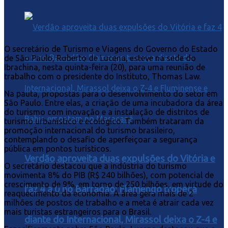
O secretário de Turismo e Viagens do Governo do Estado
de São Paulo, Roberto de Lucena, esteve na sede do
Ibrachina, nesta quinta-feira (20), para uma reunião de
trabalho com o presidente do Instituto, Thomas Law.
Na pauta, propostas para o desenvolvimento do setor em
São Paulo. Entre elas, a criação de uma incubadora da área
do turismo com inovação e a instalação de distritos de
turismo urbanístico e ecológico. Também trataram da
promoção internacional do turismo brasileiro,
contemplando o desafio de aperfeiçoar a segurança
pública em pontos turísticos.
Verdão aproveita duas expulsões do Vitória e
O secretário destacou que a indústria do turismo
movimenta 8% do PIB (R$ 240 bilhões), com potencial de
crescimento de 9%, em torno de 250 bilhões, em virtude do
faz 4 a 0 no Barradão; Flamengo tropeça
reaquecimento da economia. A área gera mais de 2
milhões de postos de trabalho e a meta é atrair cada vez
mais turistas estrangeiros para o Brasil.
diante do Internacional, Mirassol deixa o Z-4 e