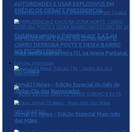
AUTORIDADES E USAR EXPLOSIVOS EM
PRÉDIO DE DEBATE PRESIDENCIAL
Fortaleza venceu o Palmeiras por 3 a 2, na
IMPRUDÊNCIA E KAOS NA ZONA NORTE:
CARRO DERRUBA POSTE E DEIXA BAIRRO
NO ESCURO EM SP
noite desta quarta-feira (5), na Arena Pantanal,
Edições Impressas
em Cuiabá
Jornal25News – Edição Especial do mês de
Junho-Dia dos Namorados
Jornal 25 News – Edição Especial Maio mês
das Mães