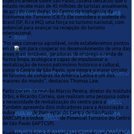
Especificamente sobre São Paulo, Lucena destacou que o
estado recebe mais de 45 milhões de turistas anualmente,
de acordo com dados do Centro de Inteligência da
Fluminense e Bahia empatam no Maracanã
Economia do Turismo (CIET). Ele considera o sudeste do
Brasil (SP, RJ e MG) uma força no turismo nacional, com
potencial para avançar na recepção do turismo
internacional.
Brasil
“Foi uma conversa agradável, onde estabelecemos pontos
em comum para cooperar no desenvolvimento de uma das
áreas mais rentáveis, geradoras de emprego e renda de
forma limpa, ecológica e capaz de impulsionar a
revitalização de nosso patrimônio histórico e cultural,
como o Centro de São Paulo, que integra o maior circuito
de turismo de compras da América Latina e um dos
maiores do mundo”, destacou Thomas Law.
Participaram da reunião Marcio Pereira, diretor do Instituto
Orbis, e Ricardo Correia, que realizam uma pesquisa sobre
a necessidade de revitalização do centro para a
APECC
.
Também apresenta dois indicadores para a Associação: o
Índice
APECC
de Bem-estar do Centro de São Paulo
EUA REVOGAM VISTO DA EMBAIXADORA
(IABCSP) e o Índice
APECC
de Potencial Turístico do Centro
de São Paulo (IAPTCSP).
BRASILEIRA E AMPLIAM CRISE DIPLOMÁTICA
Também estiveram presentes Tania Gomes Luz, head de