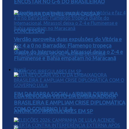
ENCOSTAR NO G-6 DO BRASILEIRÃO
MANOBRA DA ENEL PARA CASSAR
CONCESSÃO
Verdão aproveita duas expulsões do Vitória e
faz 4 a 0 no Barradão; Flamengo tropeça
diante do Internacional, Mirassol deixa o Z-4 e
Fluminense e Bahia empatam no Maracanã
Brasil
FIM DA FARRA SOCIAL: AIRBNB DERRUBA
EUA REVOGAM VISTO DA EMBAIXADORA
BRASILEIRA E AMPLIAM CRISE DIPLOMÁTICA
COM O GOVERNO LULA
ANÚNCIOS IRREGULARES EM SP