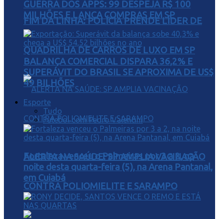
GUERRA DOS APPS: 99 DESPEJA R$ 100
MILHÕES E LANÇA COMPRAS EM SP
FIM DA LINHA: POLÍCIA PRENDE LÍDER DE
QUADRILHA DE CARROS DE LUXO EM SP
BALANÇA COMERCIAL DISPARA 36,2% E
SUPERÁVIT DO BRASIL SE APROXIMA DE US$
49 BILHÕES
Esporte
Tudo
Futebol com Pedro Valentini
Fortaleza venceu o Palmeiras por 3 a 2, na
ALERTA NA SAÚDE: SP AMPLIA VACINAÇÃO
noite desta quarta-feira (5), na Arena Pantanal,
em Cuiabá
CONTRA POLIOMIELITE E SARAMPO