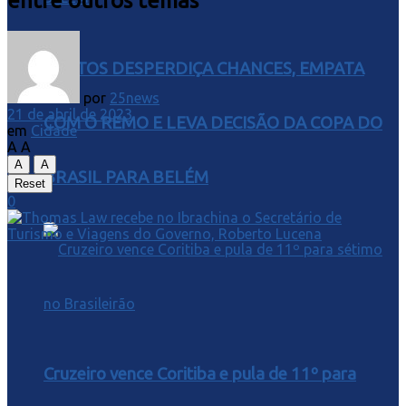
entre outros temas
SANTOS DESPERDIÇA CHANCES, EMPATA
por
25news
21 de abril de 2023
COM O REMO E LEVA DECISÃO DA COPA DO
em
Cidade
A
A
A
A
BRASIL PARA BELÉM
Reset
0
Cruzeiro vence Coritiba e pula de 11º para