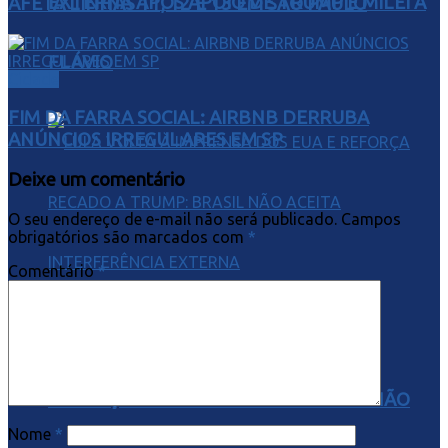
EXTERNA APÓS APOIO DE TRUMP E MILEI A
AFETA LINHAS 11, 12 E 13 EM SÃO PAULO
FLÁVIO
Cidade
FIM DA FARRA SOCIAL: AIRBNB DERRUBA
ANÚNCIOS IRREGULARES EM SP
Deixe um comentário
O seu endereço de e-mail não será publicado.
Campos
obrigatórios são marcados com
*
Comentário
*
LULA VOLTA À IMPRENSA DOS EUA E
REFORÇA RECADO A TRUMP: BRASIL NÃO
Nome
*