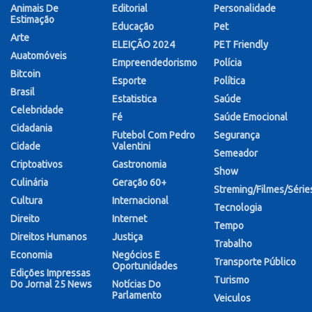
Animais De
Editorial
Personalidade
Estimação
Educação
Pet
Arte
ELEIÇÃO 2024
PET Friendly
Auatomóveis
Empreendedorismo
Polícia
Bitcoin
Esporte
Política
Brasil
Estatistica
Saúde
Celebridade
Fé
Saúde Emocional
Cidadania
Futebol Com Pedro
Segurança
Cidade
Valentini
Semeador
Criptoativos
Gastronomia
Show
Culinária
Geração 60+
Streming/Filmes/Série
Cultura
Internacional
Tecnologia
Direito
Internet
Tempo
Direitos Humanos
Justiça
Trabalho
Economia
Negócios E
Transporte Público
Oportunidades
Edições Impressas
Turismo
Do Jornal 25 News
Notícias Do
Parlamento
Veiculos